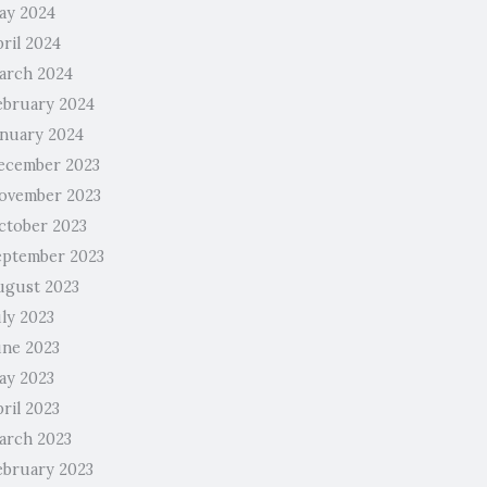
ay 2024
ril 2024
arch 2024
ebruary 2024
anuary 2024
ecember 2023
ovember 2023
ctober 2023
eptember 2023
ugust 2023
uly 2023
une 2023
ay 2023
ril 2023
arch 2023
ebruary 2023