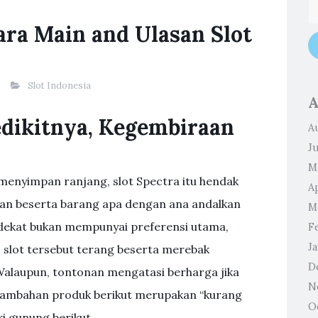
ara Main and Ulasan Slot
Slot Indonesia
A
edikitnya, Kegembiraan
A
J
M
menyimpan ranjang, slot Spectra itu hendak
Ap
ngan beserta barang apa dengan ana andalkan
M
 dekat bukan mempunyai preferensi utama,
F
J
s, slot tersebut terang beserta merebak
D
Walaupun, tontonan mengatasi berharga jika
N
enambahan produk berikut merupakan “kurang
O
ki gunung berikut.