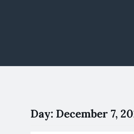
Day:
December 7, 20