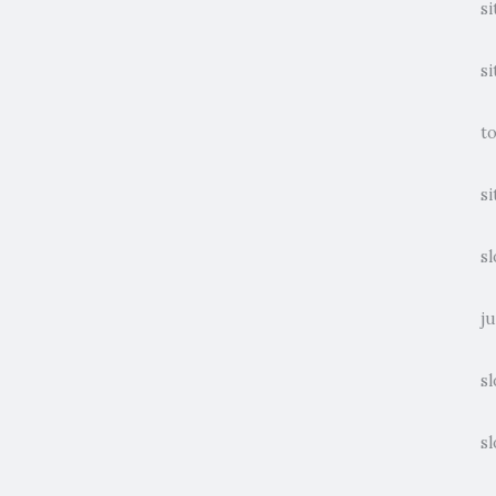
si
si
to
si
sl
ju
sl
sl