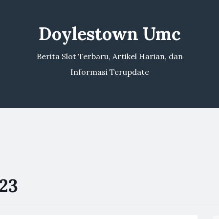
Doylestown Umc
Berita Slot Terbaru, Artikel Harian, dan
Informasi Terupdate
23