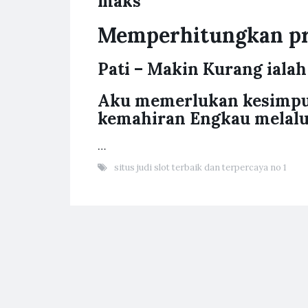
maks
Memperhitungkan pr
Pati – Makin Kurang iala
Aku memerlukan kesimpul
kemahiran Engkau melalui 
…
situs judi slot terbaik dan terpercaya no 1