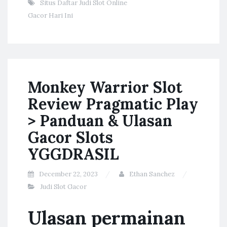
Situs Daftar Judi Slot Online
Gacor Hari Ini
Monkey Warrior Slot
Review Pragmatic Play
> Panduan & Ulasan
Gacor Slots
YGGDRASIL
December 22, 2023
Ethan Sanchez
Judi Slot Gacor
Ulasan permainan