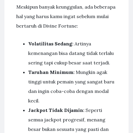
Meskipun banyak keunggulan, ada beberapa
hal yang harus kamu ingat sebelum mulai
bertaruh di Divine Fortune:
Volatilitas Sedang:
Artinya
kemenangan bisa datang tidak terlalu
sering tapi cukup besar saat terjadi.
Taruhan Minimum:
Mungkin agak
tinggi untuk pemain yang sangat baru
dan ingin coba-coba dengan modal
kecil.
Jackpot Tidak Dijamin:
Seperti
semua jackpot progresif, menang
besar bukan sesuatu yang pasti dan