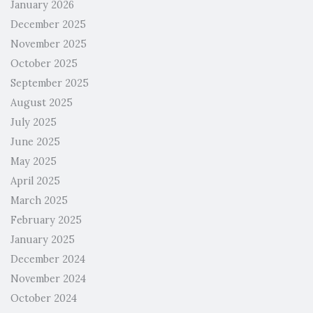
January 2026
December 2025
November 2025
October 2025
September 2025
August 2025
July 2025
June 2025
May 2025
April 2025
March 2025
February 2025
January 2025
December 2024
November 2024
October 2024