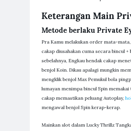
Keterangan Main Priv
Metode berlaku Private Ey
Pra Kamu melakukan order mata-mata, 
cakap diusahakan cuma secara bincul + 
sebelahnya, Engkau hendak cakap mene
benjol Koin. Dikau apalagi mungkin mem
mengklik benjol Max Pemukul bola ping
lumayan menimpa bincul Spin memakai t
cakap memastikan peluang Autoplay,
ho
mengawal benjol Spin kerap-kerap.
Mainkan slot dalam Lucky Thrillz Tangk