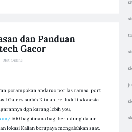
si
si
to
lasan dan Panduan
ytech Gacor
si
Slot Online
sl
ju
an perampokan andarse por las ramas, port
sil Games sudah Kita antre. Judul indonesia
sl
ngarannya dgn kurang lebih you,
sl
.com/
500 bagaimana bagi beruntung dalam
kan lokasi Kalian berupaya mengalahkan saat.