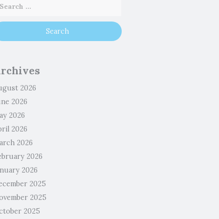
rchives
ugust 2026
une 2026
ay 2026
ril 2026
arch 2026
ebruary 2026
anuary 2026
ecember 2025
ovember 2025
ctober 2025