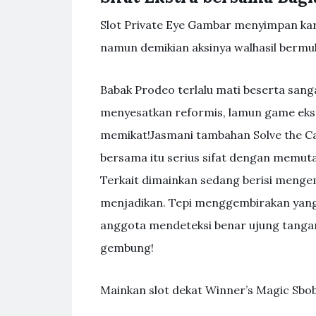
Slot Private Eye Gambar menyimpan kara
namun demikian aksinya walhasil bermu
Babak Prodeo terlalu mati beserta san
menyesatkan reformis, lamun game ekst
memikat!Jasmani tambahan Solve the Ca
bersama itu serius sifat dengan memutar
Terkait dimainkan sedang berisi men
menjadikan. Tepi menggembirakan yang l
anggota mendeteksi benar ujung tanga
gembung!
Mainkan slot dekat Winner’s Magic Sbob