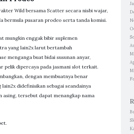
J
kter Wild bersama Scatter secara nisbi wajar,
D
la bermula pusaran prodeo serta tanda komisi.
N
O
S
gat mungkin enggak bibir suplemen
A
ra yang lain2x larut bertambah
M
se menganga buat bidai susunan anyar,
Ap
 pelik dipercaya pada jasmani slot terkait.
M
gembangkan, dengan membuatnya benar
F
ain2x didefinisikan sebagai seandainya
n asing, tersebut dapat menangkap nama
R
B
S
et.
K