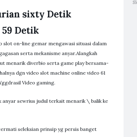
Sl
rian sixty Detik
 59 Detik
eo slot on-line gemar mengawasi situasi dalam
agasan serta mekanisme anyar.Alangkah
ebut menarik diverbio serta game play bersama-
lnya dgn video slot machine online video 61
Yggdrasil Video gaming.
 anyar sewrius judul terkait menarik \ balik ke
rmati seleksian prinsip yg persis banget