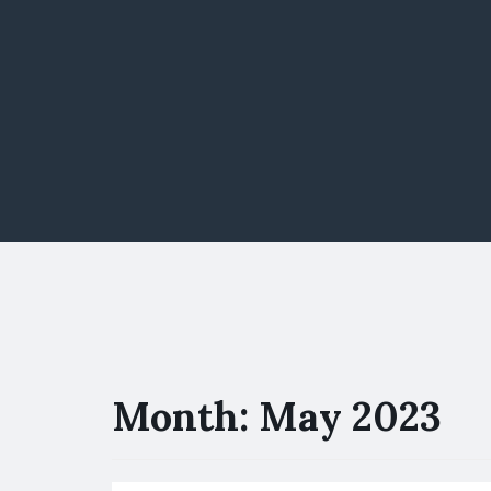
Month:
May 2023