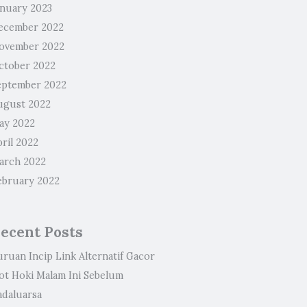
anuary 2023
ecember 2022
ovember 2022
ctober 2022
eptember 2022
ugust 2022
ay 2022
ril 2022
arch 2022
ebruary 2022
ecent Posts
uruan Incip Link Alternatif Gacor
lot Hoki Malam Ini Sebelum
adaluarsa