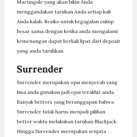
Martingale yang akan bikin Anda
menggandakan taruhan Anda setiap kali
Anda kalah. Resiko untuk kegagalan cukup
besar sama dengan ketika anda mengalami
kemenangan dapat berkali lipat dari deposit
yang anda taruhkan.
Surrender
Surrender merupakan opsi menyerah yang
bisa anda gunakan jadi opsi terakhir anda.
Banyak bettors yang beranggapan bahwa
Surrender tidak harus menjadi pilihan
bettor waktu melakukan taruhan Blackjack.
Hingga Surrender merupakan senjata