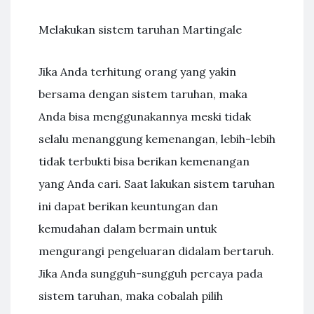
Melakukan sistem taruhan Martingale
Jika Anda terhitung orang yang yakin
bersama dengan sistem taruhan, maka
Anda bisa menggunakannya meski tidak
selalu menanggung kemenangan, lebih-lebih
tidak terbukti bisa berikan kemenangan
yang Anda cari. Saat lakukan sistem taruhan
ini dapat berikan keuntungan dan
kemudahan dalam bermain untuk
mengurangi pengeluaran didalam bertaruh.
Jika Anda sungguh-sungguh percaya pada
sistem taruhan, maka cobalah pilih