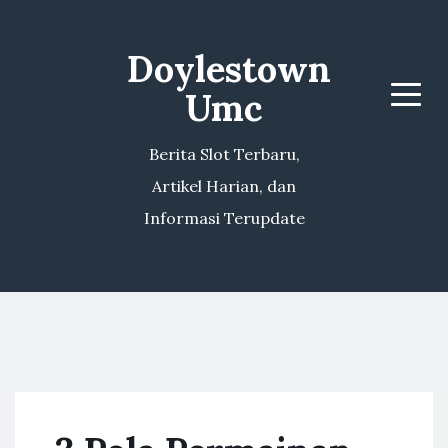
Doylestown
Umc
Menu
Berita Slot Terbaru,
Artikel Harian, dan
Informasi Terupdate