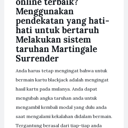
online terbaik?
Menggunakan
pendekatan yang hati-
hati untuk bertaruh
Melakukan sistem
taruhan Martingale
Surrender
Anda harus tetap mengingat bahwa untuk
bermain kartu blackjack adalah mengingat
hasil kartu pada mulanya. Anda dapat
mengubah angka taruhan anda untuk
mengambil kembali modal yang dulu anda
saat mengalami kekalahan didalam bermain.
Tergantung berasal dari tiap-tiap anda