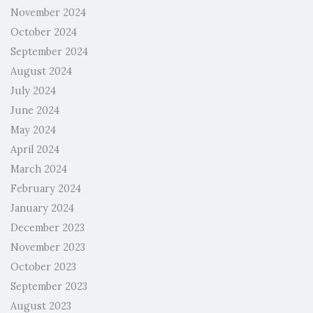
November 2024
October 2024
September 2024
August 2024
July 2024
June 2024
May 2024
April 2024
March 2024
February 2024
January 2024
December 2023
November 2023
October 2023
September 2023
August 2023