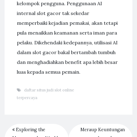
kelompok pengguna. Penggunaan AI
internal slot gacor tak sekedar
memperbaiki kejadian pemakai, akan tetapi
pula menaikkan keamanan serta iman para
pelaku. Dikehendaki kedepannya, utilisasi AI
dalam slot gacor bakal bertambah tumbuh
dan menghadiahkan benefit apa lebih besar
luas kepada semua pemain.
daftar situs judi slot online
terpercaya
Exploring the
Meraup Keuntungan