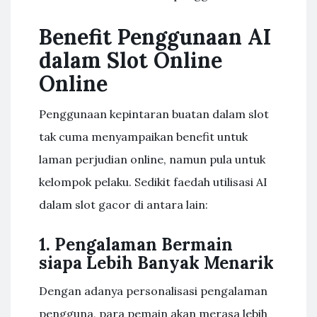
Benefit Penggunaan AI
dalam Slot Online
Online
Penggunaan kepintaran buatan dalam slot
tak cuma menyampaikan benefit untuk
laman perjudian online, namun pula untuk
kelompok pelaku. Sedikit faedah utilisasi AI
dalam slot gacor di antara lain:
1. Pengalaman Bermain
siapa Lebih Banyak Menarik
Dengan adanya personalisasi pengalaman
pengguna, para pemain akan merasa lebih