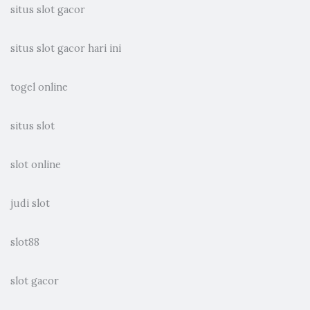
situs slot gacor
situs slot gacor hari ini
togel online
situs slot
slot online
judi slot
slot88
slot gacor