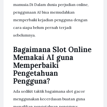
manusia.Di Dalam dunia perjudian online,
penggunaan AI bisa memudahkan
memperbaiki kejadian pengguna dengan
cara siapa belum pernah terjadi
sebelumnya.
Bagaimana Slot Online
Memakai AI guna
Memperbaiki
Pengetahuan
Pengguna?
Ada sedikit taktik bagaimana slot gacor
menggunakan kecerdasan buatan guna
menaikkan pengetahuan pengguna: