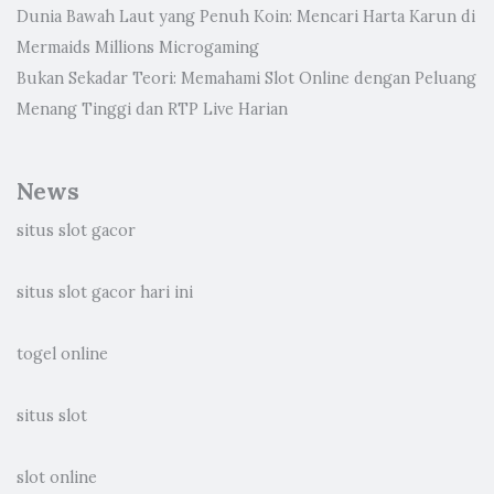
Dunia Bawah Laut yang Penuh Koin: Mencari Harta Karun di
Mermaids Millions Microgaming
Bukan Sekadar Teori: Memahami Slot Online dengan Peluang
Menang Tinggi dan RTP Live Harian
News
situs slot gacor
situs slot gacor hari ini
togel online
situs slot
slot online