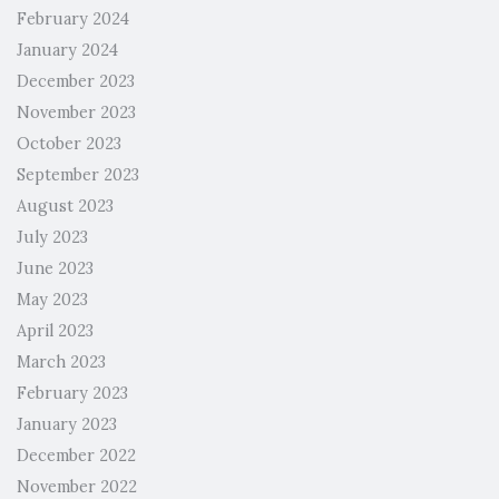
February 2024
January 2024
December 2023
November 2023
October 2023
September 2023
August 2023
July 2023
June 2023
May 2023
April 2023
March 2023
February 2023
January 2023
December 2022
November 2022