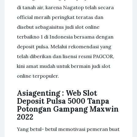
di tanah air, karena Nagatop telah secara
official meraih peringkat teratas dan
disebut sebagaisitus judi slot online
terbaikno 1 di Indonesia bersama dengan
deposit pulsa. Melalui rekomendasi yang
telah diberikan dan lisensi resmi PAGCOR,
kini amat mudah untuk bermain judi slot
online terpopuler.
Asiagenting : Web Slot
Deposit Pulsa 5000 Tanpa
Potongan Gampang Maxwin
2022
Yang betul- betul memotivasi pemeran buat