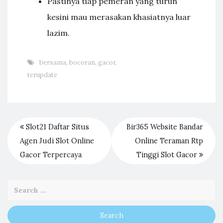
Pastinya tiap pemeran yang turun
kesini mau merasakan khasiatnya luar
lazim.
bersama
,
bocoran
,
gacor
,
terupdate
Slot21 Daftar Situs
Bir365 Website Bandar
Agen Judi Slot Online
Online Teraman Rtp
Gacor Terpercaya
Tinggi Slot Gacor