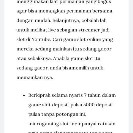
menggunakan kiat permainan yang bagus
agar bisa menangkan permainan bersama
dengan mudah. Selanjutnya, cobalah lah
untuk melihat live sebagian streamer judi
slot di Youtube. Cari game slot online yang
mereka sedang mainkan itu sedang gacor
atau sebaliknya. Apabila game slot itu
sedang gacor, anda bisamemilih untuk
memainkan nya.
Berkiprah selama nyaris 7 tahun dalam
game slot deposit pulsa 5000 deposit
pulsa tanpa potongan ini,
microgaming slot mempunyai ratusan
type game slot terpercaya yang seru