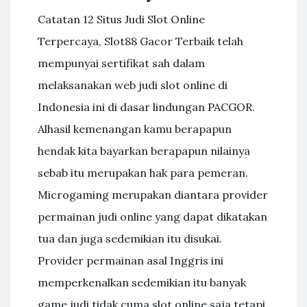
Catatan 12 Situs Judi Slot Online
Terpercaya, Slot88 Gacor Terbaik telah
mempunyai sertifikat sah dalam
melaksanakan web judi slot online di
Indonesia ini di dasar lindungan PACGOR.
Alhasil kemenangan kamu berapapun
hendak kita bayarkan berapapun nilainya
sebab itu merupakan hak para pemeran.
Microgaming merupakan diantara provider
permainan judi online yang dapat dikatakan
tua dan juga sedemikian itu disukai.
Provider permainan asal Inggris ini
memperkenalkan sedemikian itu banyak
game judi tidak cuma slot online saja tetapi