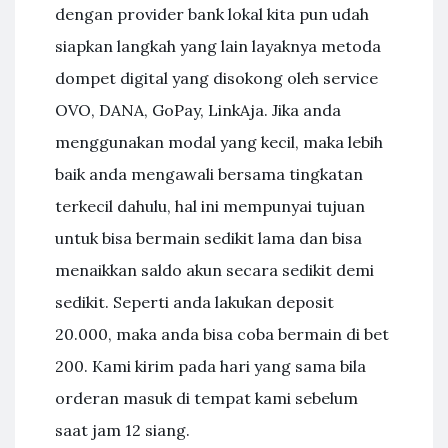
dengan provider bank lokal kita pun udah
siapkan langkah yang lain layaknya metoda
dompet digital yang disokong oleh service
OVO, DANA, GoPay, LinkAja. Jika anda
menggunakan modal yang kecil, maka lebih
baik anda mengawali bersama tingkatan
terkecil dahulu, hal ini mempunyai tujuan
untuk bisa bermain sedikit lama dan bisa
menaikkan saldo akun secara sedikit demi
sedikit. Seperti anda lakukan deposit
20.000, maka anda bisa coba bermain di bet
200. Kami kirim pada hari yang sama bila
orderan masuk di tempat kami sebelum
saat jam 12 siang.