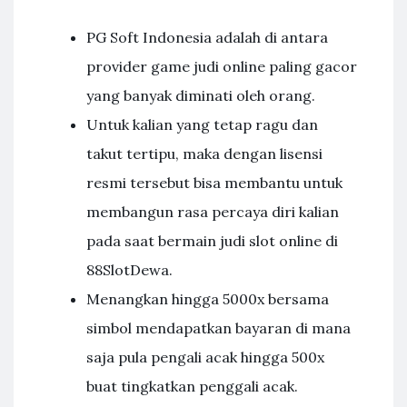
PG Soft Indonesia adalah di antara
provider game judi online paling gacor
yang banyak diminati oleh orang.
Untuk kalian yang tetap ragu dan
takut tertipu, maka dengan lisensi
resmi tersebut bisa membantu untuk
membangun rasa percaya diri kalian
pada saat bermain judi slot online di
88SlotDewa.
Menangkan hingga 5000x bersama
simbol mendapatkan bayaran di mana
saja pula pengali acak hingga 500x
buat tingkatkan penggali acak.