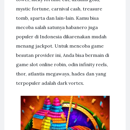
mystic fortune, carnival cash, treasure
tomb, sparta dan lain-lain. Kamu bisa
mecoba salah satunya habanero juga
populer di Indonesia dikarenakan mudah
menang jackpot. Untuk mencoba game
besutan provider ini, Anda bisa bermain di
game slot online robin, odin infinity reels,
thor, atlantis megaways, hades dan yang
terpopuler adalah dark vortex.