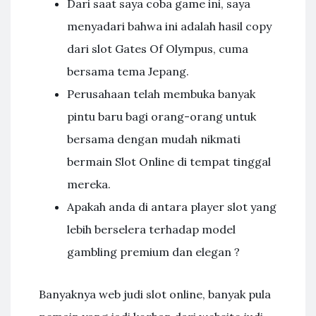
Dari saat saya coba game ini, saya
menyadari bahwa ini adalah hasil copy
dari slot Gates Of Olympus, cuma
bersama tema Jepang.
Perusahaan telah membuka banyak
pintu baru bagi orang-orang untuk
bersama dengan mudah nikmati
bermain Slot Online di tempat tinggal
mereka.
Apakah anda di antara player slot yang
lebih berselera terhadap model
gambling premium dan elegan ?
Banyaknya web judi slot online, banyak pula