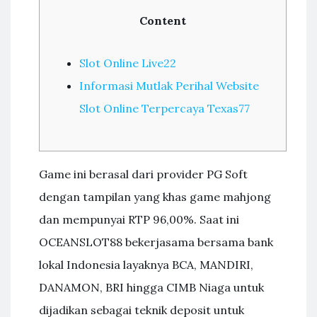
Content
Slot Online Live22
Informasi Mutlak Perihal Website
Slot Online Terpercaya Texas77
Game ini berasal dari provider PG Soft
dengan tampilan yang khas game mahjong
dan mempunyai RTP 96,00%. Saat ini
OCEANSLOT88 bekerjasama bersama bank
lokal Indonesia layaknya BCA, MANDIRI,
DANAMON, BRI hingga CIMB Niaga untuk
dijadikan sebagai teknik deposit untuk