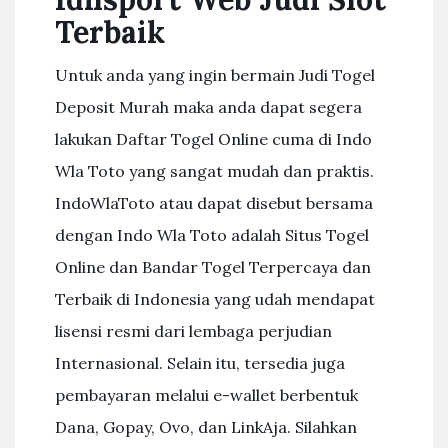
Terbaik
Untuk anda yang ingin bermain Judi Togel
Deposit Murah maka anda dapat segera
lakukan Daftar Togel Online cuma di Indo
Wla Toto yang sangat mudah dan praktis.
IndoWlaToto atau dapat disebut bersama
dengan Indo Wla Toto adalah Situs Togel
Online dan Bandar Togel Terpercaya dan
Terbaik di Indonesia yang udah mendapat
lisensi resmi dari lembaga perjudian
Internasional. Selain itu, tersedia juga
pembayaran melalui e-wallet berbentuk
Dana, Gopay, Ovo, dan LinkAja. Silahkan