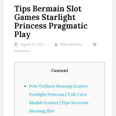
Tips Bermain Slot
Games Starlight
Princess Pragmatic
Play
August 31, 2022
Ethan Sanchez
Habanero
Content
Pola Terbaru Menang Scatter
Starlight Princess | Trik Cara
Mudah Scatter | Tips Bocoran
Menang Slot