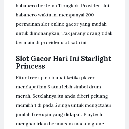
habanero bertema Tiongkok. Provider slot
habanero waktu ini mempunyai 200
permainan slot online gacor yang mudah
untuk dimenangkan, Tak jarang orang tidak
bermain di provider slot satu ini.
Slot Gacor Hari Ini Starlight
Princess
Fitur free spin didapat ketika player
mendapatkan 3 atau lebih simbol drum
merah. Setelahnya itu anda diberi peluang
memilih 1 di pada 5 singa untuk mengetahui
jumlah free spin yang didapat. Playtech
menghadirkan bermacam macam game