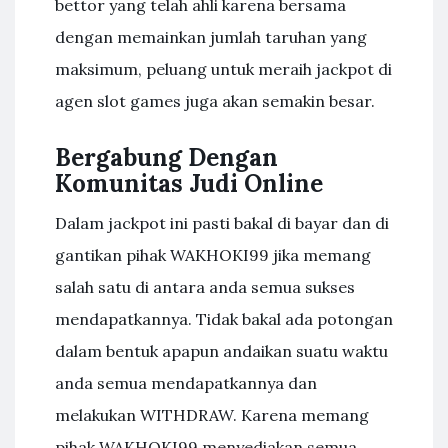
bettor yang telah ahli karena bersama
dengan memainkan jumlah taruhan yang
maksimum, peluang untuk meraih jackpot di
agen slot games juga akan semakin besar.
Bergabung Dengan
Komunitas Judi Online
Dalam jackpot ini pasti bakal di bayar dan di
gantikan pihak WAKHOKI99 jika memang
salah satu di antara anda semua sukses
mendapatkannya. Tidak bakal ada potongan
dalam bentuk apapun andaikan suatu waktu
anda semua mendapatkannya dan
melakukan WITHDRAW. Karena memang
pihak WAKHOKI99 menyediakan semua