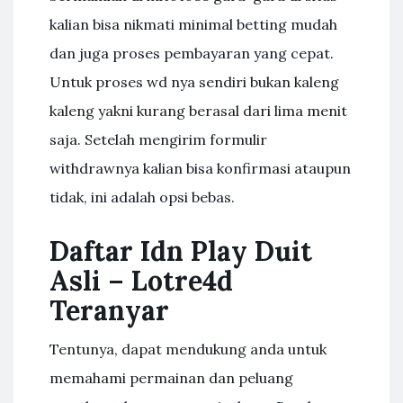
kalian bisa nikmati minimal betting mudah
dan juga proses pembayaran yang cepat.
Untuk proses wd nya sendiri bukan kaleng
kaleng yakni kurang berasal dari lima menit
saja. Setelah mengirim formulir
withdrawnya kalian bisa konfirmasi ataupun
tidak, ini adalah opsi bebas.
Daftar Idn Play Duit
Asli – Lotre4d
Teranyar
Tentunya, dapat mendukung anda untuk
memahami permainan dan peluang