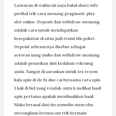
Lantaran di waktu ini saya bakal share info
perihal trik cara menang pragmatic play
slot online. Deposit dan withdraw memang
adalah cara untuk mendapatkan
kesepakatan di situs judi resmi idn poker.
Deposit sebenarnya disebut sebagai
setoran uang muka dan withdraw memang
adalah penarikan duit kedalam rekening
anda. Sangat di sarankan untuk tes troom
kala spin di do fu duo cai bersama cara spin
1 kali di bid yang rendah, untu k melihat hasil
spin pertama apakah membuahkan hasil.
Maka berasal dari itu semutku mencoba
merangkum bermacam trik bermain