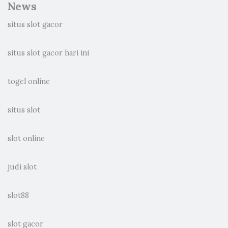
News
situs slot gacor
situs slot gacor hari ini
togel online
situs slot
slot online
judi slot
slot88
slot gacor