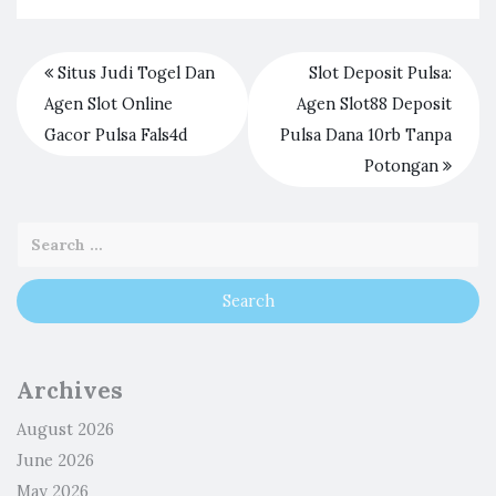
Situs Judi Togel Dan
Slot Deposit Pulsa:
Agen Slot Online
Agen Slot88 Deposit
Gacor Pulsa Fals4d
Pulsa Dana 10rb Tanpa
Potongan
Archives
August 2026
June 2026
May 2026