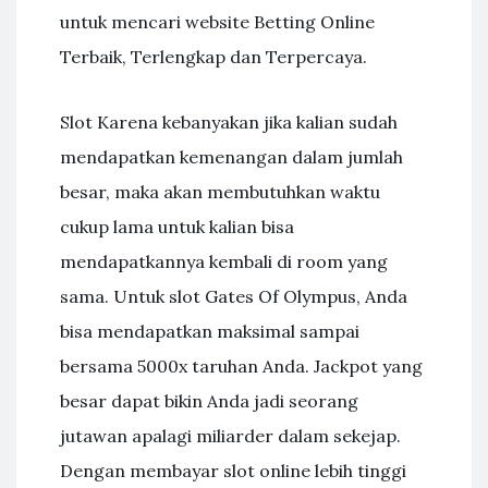
untuk mencari website Betting Online
Terbaik, Terlengkap dan Terpercaya.
Slot Karena kebanyakan jika kalian sudah
mendapatkan kemenangan dalam jumlah
besar, maka akan membutuhkan waktu
cukup lama untuk kalian bisa
mendapatkannya kembali di room yang
sama. Untuk slot Gates Of Olympus, Anda
bisa mendapatkan maksimal sampai
bersama 5000x taruhan Anda. Jackpot yang
besar dapat bikin Anda jadi seorang
jutawan apalagi miliarder dalam sekejap.
Dengan membayar slot online lebih tinggi