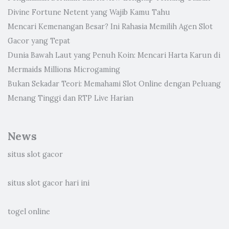
Divine Fortune Netent yang Wajib Kamu Tahu
Mencari Kemenangan Besar? Ini Rahasia Memilih Agen Slot
Gacor yang Tepat
Dunia Bawah Laut yang Penuh Koin: Mencari Harta Karun di
Mermaids Millions Microgaming
Bukan Sekadar Teori: Memahami Slot Online dengan Peluang
Menang Tinggi dan RTP Live Harian
News
situs slot gacor
situs slot gacor hari ini
togel online