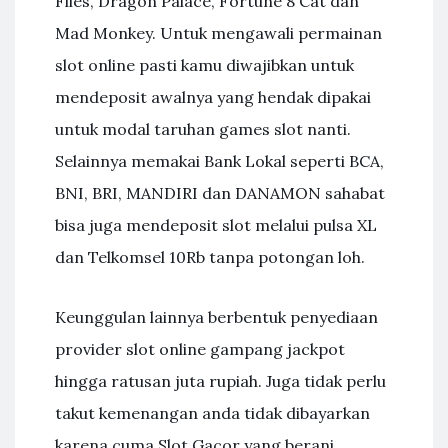
Flies, Dragon Palace, Fortune 8 Cat dan
Mad Monkey. Untuk mengawali permainan
slot online pasti kamu diwajibkan untuk
mendeposit awalnya yang hendak dipakai
untuk modal taruhan games slot nanti.
Selainnya memakai Bank Lokal seperti BCA,
BNI, BRI, MANDIRI dan DANAMON sahabat
bisa juga mendeposit slot melalui pulsa XL
dan Telkomsel 10Rb tanpa potongan loh.
Keunggulan lainnya berbentuk penyediaan
provider slot online gampang jackpot
hingga ratusan juta rupiah. Juga tidak perlu
takut kemenangan anda tidak dibayarkan
karena cuma Slot Gacor yang berani