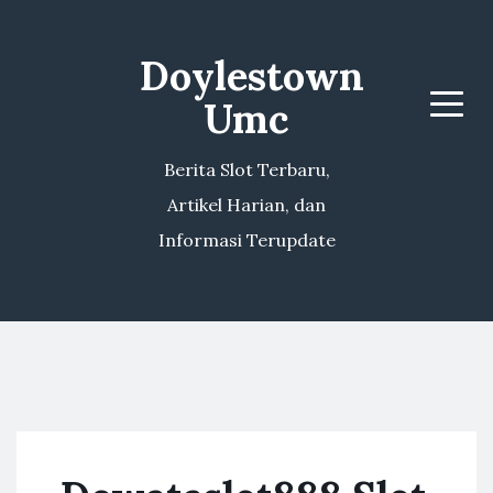
Doylestown
Umc
Menu
Berita Slot Terbaru,
Artikel Harian, dan
Informasi Terupdate