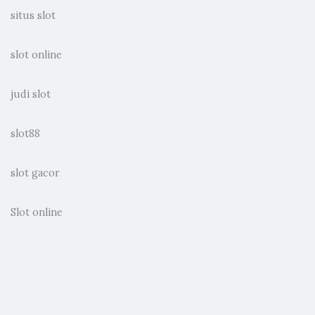
situs slot
slot online
judi slot
slot88
slot gacor
Slot online