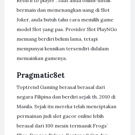
Return to player . Saat anda online untuk
bermain dan memenangkan uang di Slot
Joker, anda butuh tahu cara memilih game
model Slot yang pas. Provider Slot PlayNGo
memang berdiri belum lama, tetapi
mempunyai keunikan tersendiri didalam
memainkan gamenya.
Pragmatic8et
Toptrend Gaming berasal berasal dari
negara Filipina dan berdiri sejak th. 2010 di
Manila. Sejak itu mereka telah menciptakan
permainan judi slot gacor online lebih
berasal dari 100 mesin termasuk Frogs’