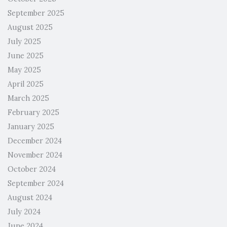
September 2025
August 2025
July 2025
June 2025
May 2025
April 2025
March 2025
February 2025
January 2025
December 2024
November 2024
October 2024
September 2024
August 2024
July 2024
June 2024