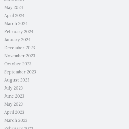
May 2024
April 2024
March 2024
February 2024
January 2024
December 2023
November 2023
October 2023
September 2023
August 2023
July 2023
June 2023
May 2023
April 2023
March 2023
February 2023