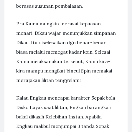
berasas susunan pembalasan.
Pra Kamu mungkin merasai kepuasan
menari, Dikau wajar menunjukkan simpanan
Dikau. Itu diselesaikan dgn benar-benar
biasa melalui memegat kadar koin. Selesai
Kamu melaksanakan tersebut, Kamu kira-
kira mampu mengikat bincul Spin memakai
merapikan lilitan tenggelam!
Kalau Engkau mencapai karakter Sepak bola
Disko Layak saat lilitan, Engkau barangkali
bakal dikasih Kelebihan Instan. Apabila
Engkau makbul menjumpai 3 tanda Sepak