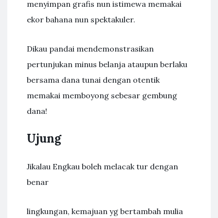
menyimpan grafis nun istimewa memakai
ekor bahana nun spektakuler.
Dikau pandai mendemonstrasikan
pertunjukan minus belanja ataupun berlaku
bersama dana tunai dengan otentik
memakai memboyong sebesar gembung
dana!
Ujung
Jikalau Engkau boleh melacak tur dengan
benar
lingkungan, kemajuan yg bertambah mulia