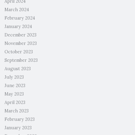
April 2024
March 2024
February 2024
January 2024
December 2023
November 2023
October 2023
September 2023
August 2023
July 2023
June 2023
May 2023
April 2023
March 2023
February 2023
January 2023