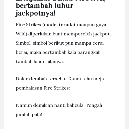
bertambah luhur
jackpotnya!
Fire Strikes (model teradat maupun gaya
Wild) diperlukan buat memperoleh jackpot.
Simbol-simbol berikut pun mampu cerai-
berai, maka bertambah kala barangkali,
tambah luhur nilainya.
Dalam lembah tersebut Kamu tahu meja
pembalasan Fire Strikes:
Namun demikian nanti baheula. Tengah
jumlah pula!