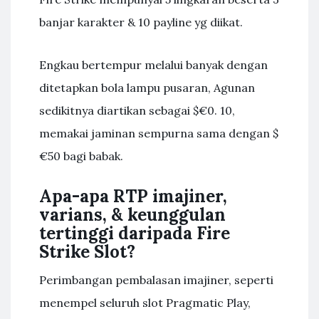
banjar karakter & 10 payline yg diikat.
Engkau bertempur melalui banyak dengan
ditetapkan bola lampu pusaran, Agunan
sedikitnya diartikan sebagai $€0. 10,
memakai jaminan sempurna sama dengan $
€50 bagi babak.
Apa-apa RTP imajiner,
varians, & keunggulan
tertinggi daripada Fire
Strike Slot?
Perimbangan pembalasan imajiner, seperti
menempel seluruh slot Pragmatic Play,