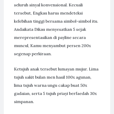
seluruh sinyal konvensional. Kecuali
tersebut, Engkau harus mendeteksi
kelebihan tinggi bersama simbol-simbol itu.
Andaikata Dikau menyesatkan 5 sejak
merepresentasikan di payline secara
muncul, Kamu menyambut persen 200x
segenap perkiraan.
Ketujuh anak tersebut lumayan mujur. Lima
tujuh sakit bulan men hasil 100x agunan,
lima tujuh warna ungu cakap buat 50x
gadaian, serta 5 tujuh priayi berfaedah 30x
simpanan.