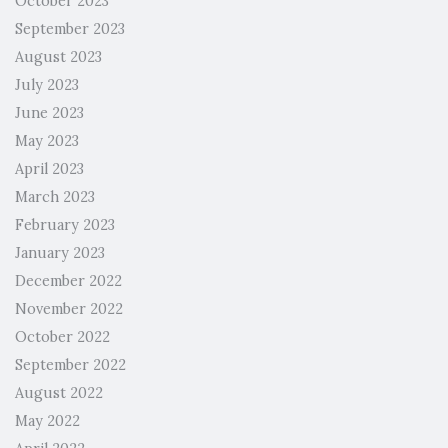
October 2023
September 2023
August 2023
July 2023
June 2023
May 2023
April 2023
March 2023
February 2023
January 2023
December 2022
November 2022
October 2022
September 2022
August 2022
May 2022