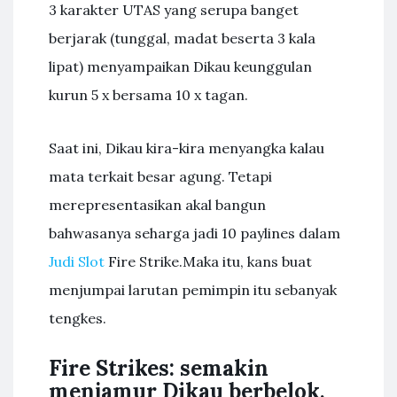
3 karakter UTAS yang serupa banget
berjarak (tunggal, madat beserta 3 kala
lipat) menyampaikan Dikau keunggulan
kurun 5 x bersama 10 x tagan.
Saat ini, Dikau kira-kira menyangka kalau
mata terkait besar agung. Tetapi
merepresentasikan akal bangun
bahwasanya seharga jadi 10 paylines dalam
Judi Slot
Fire Strike.Maka itu, kans buat
menjumpai larutan pemimpin itu sebanyak
tengkes.
Fire Strikes: semakin
menjamur Dikau berbelok,