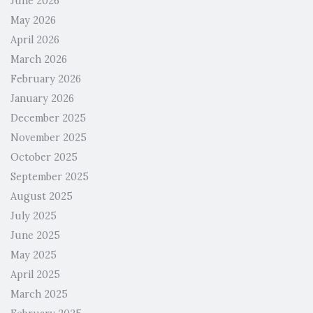
June 2026
May 2026
April 2026
March 2026
February 2026
January 2026
December 2025
November 2025
October 2025
September 2025
August 2025
July 2025
June 2025
May 2025
April 2025
March 2025