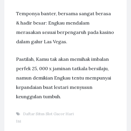
Temponya banter, bersama sangat berasa
& hadir besar: Engkau mendalam
merasakan sesuai berpengaruh pada kasino
dalam galur Las Vegas.
Pastilah, Kamu tak akan memihak imbalan
perfek 25, 000 x jaminan tatkala bersilaju,
namun demikian Engkau tentu mempunyai
kepandaian buat lestari menyusun
keunggulan tumbuh.
Daftar Situs Slot Gacor Hari
Ini