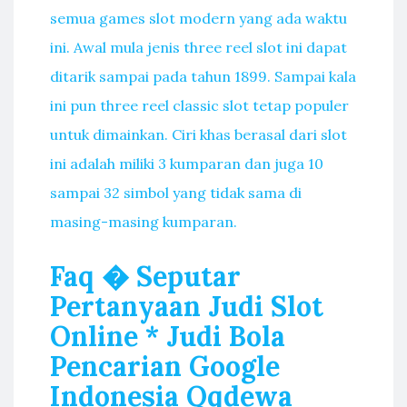
semua games slot modern yang ada waktu
ini. Awal mula jenis three reel slot ini dapat
ditarik sampai pada tahun 1899. Sampai kala
ini pun three reel classic slot tetap populer
untuk dimainkan. Ciri khas berasal dari slot
ini adalah miliki 3 kumparan dan juga 10
sampai 32 simbol yang tidak sama di
masing-masing kumparan.
Faq � Seputar
Pertanyaan Judi Slot
Online * Judi Bola
Pencarian Google
Indonesia Qqdewa