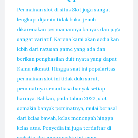
Permainan slot di situs Slot juga sangat
lengkap, dijamin tidak bakal jenuh
dikarenakan permainannya banyak dan juga
sangat variatif. Karena kami akan sedia kan
lebih dari ratusan game yang ada dan
berikan penghasilan duit nyata yang dapat
Kamu nikmati. Hingga saat ini popularitas
permainan slot ini tidak dulu surut,
peminatnya senantiasa banyak setiap
harinya. Bahkan, pada tahun 2022, slot
semakin banyak peminatnya, mulai berasal
dari kelas bawah, kelas menengah hingga
kelas atas. Penyedia ini juga terdaftar di
website slot gacor waktu ini, yang