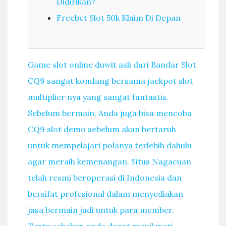
Didirikan?
Freebet Slot 50k Klaim Di Depan
Game slot online duwit asli dari Bandar Slot
CQ9 sangat kondang bersama jackpot slot
multiplier nya yang sangat fantastis.
Sebelum bermain, Anda juga bisa mencoba
CQ9 slot demo sebelum akan bertaruh
untuk mempelajari polanya terlebih dahulu
agar meraih kemenangan. Situs Nagacuan
telah resmi beroperasi di Indonesia dan
bersifat profesional dalam menyediakan
jasa bermain judi untuk para member.