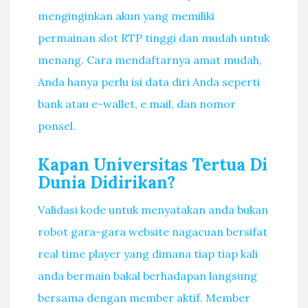
menginginkan akun yang memiliki
permainan slot RTP tinggi dan mudah untuk
menang. Cara mendaftarnya amat mudah,
Anda hanya perlu isi data diri Anda seperti
bank atau e-wallet, e mail, dan nomor
ponsel.
Kapan Universitas Tertua Di
Dunia Didirikan?
Validasi kode untuk menyatakan anda bukan
robot gara-gara website nagacuan bersifat
real time player yang dimana tiap tiap kali
anda bermain bakal berhadapan langsung
bersama dengan member aktif. Member