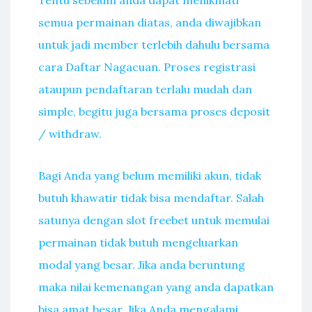
Tentu sebelum anda dapat menikmati
semua permainan diatas, anda diwajibkan
untuk jadi member terlebih dahulu bersama
cara Daftar Nagacuan. Proses registrasi
ataupun pendaftaran terlalu mudah dan
simple, begitu juga bersama proses deposit
/ withdraw.
Bagi Anda yang belum memiliki akun, tidak
butuh khawatir tidak bisa mendaftar. Salah
satunya dengan slot freebet untuk memulai
permainan tidak butuh mengeluarkan
modal yang besar. Jika anda beruntung
maka nilai kemenangan yang anda dapatkan
bisa amat besar. Jika Anda mengalami