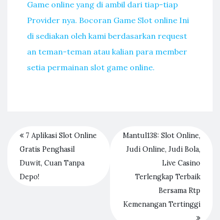
Game online yang di ambil dari tiap-tiap
Provider nya. Bocoran Game Slot online Ini
di sediakan oleh kami berdasarkan request
an teman-teman atau kalian para member
setia permainan slot game online.
7 Aplikasi Slot Online
Mantul138: Slot Online,
Gratis Penghasil
Judi Online, Judi Bola,
Duwit, Cuan Tanpa
Live Casino
Depo!
Terlengkap Terbaik
Bersama Rtp
Kemenangan Tertinggi