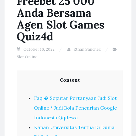
Freebet 25 000
Anda Bersama
Agen Slot Games
Quiz4d
October 16, 2022
Ethan Sanchez
Slot Online
Content
Faq � Seputar Pertanyaan Judi Slot
Online * Judi Bola Pencarian Google
Indonesia Qqdewa
Kapan Universitas Tertua Di Dunia