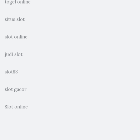
togel online
situs slot
slot online
judi slot
slot88
slot gacor
Slot online