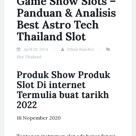
Game Show Slots –
Panduan & Analisis
Best Astro Tech
Thailand Slot
April 28, 2024
Ethan Sanchez
Slot Thailand
Produk Show Produk
Slot Di internet
Termulia buat tarikh
2022
18 Nopember 2020