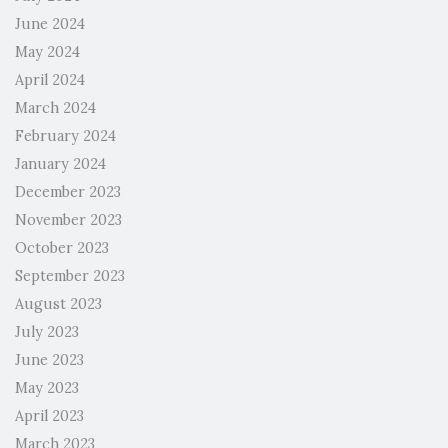
June 2024
May 2024
April 2024
March 2024
February 2024
January 2024
December 2023
November 2023
October 2023
September 2023
August 2023
July 2023
June 2023
May 2023
April 2023
March 2023