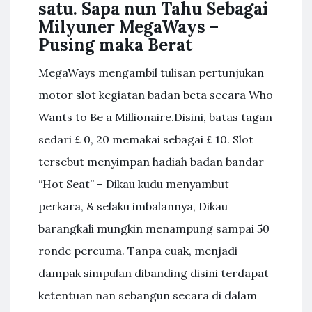
satu. Sapa nun Tahu Sebagai
Milyuner MegaWays –
Pusing maka Berat
MegaWays mengambil tulisan pertunjukan
motor slot kegiatan badan beta secara Who
Wants to Be a Millionaire.Disini, batas tagan
sedari £ 0, 20 memakai sebagai £ 10. Slot
tersebut menyimpan hadiah badan bandar
“Hot Seat” – Dikau kudu menyambut
perkara, & selaku imbalannya, Dikau
barangkali mungkin menampung sampai 50
ronde percuma. Tanpa cuak, menjadi
dampak simpulan dibanding disini terdapat
ketentuan nan sebangun secara di dalam