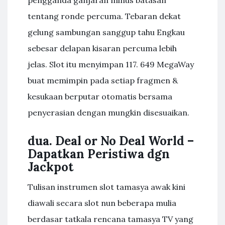
pengganda ganjaran minus batasan
tentang ronde percuma. Tebaran dekat
gelung sambungan sanggup tahu Engkau
sebesar delapan kisaran percuma lebih
jelas. Slot itu menyimpan 117. 649 MegaWay
buat memimpin pada setiap fragmen &
kesukaan berputar otomatis bersama
penyerasian dengan mungkin disesuaikan.
dua. Deal or No Deal World –
Dapatkan Peristiwa dgn
Jackpot
Tulisan instrumen slot tamasya awak kini
diawali secara slot nun beberapa mulia
berdasar tatkala rencana tamasya TV yang