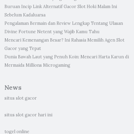
Buruan Incip Link Alternatif Gacor Slot Hoki Malam Ini
Sebelum Kadaluarsa
Pengalaman Bermain dan Review Lengkap Tentang Ulasan
Divine Fortune Netent yang Wajib Kamu Tahu
Mencari Kemenangan Besar? Ini Rahasia Memilih Agen Slot
Gacor yang Tepat
Dunia Bawah Laut yang Penuh Koin: Mencari Harta Karun di
Mermaids Millions Microgaming
News
situs slot gacor
situs slot gacor hari ini
togel online