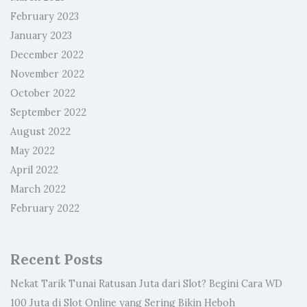
February 2023
January 2023
December 2022
November 2022
October 2022
September 2022
August 2022
May 2022
April 2022
March 2022
February 2022
Recent Posts
Nekat Tarik Tunai Ratusan Juta dari Slot? Begini Cara WD
100 Juta di Slot Online yang Sering Bikin Heboh