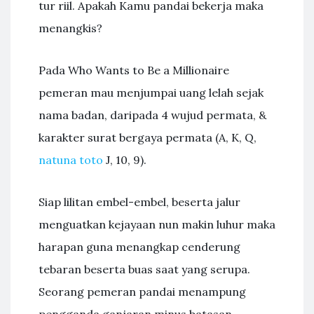
tur riil. Apakah Kamu pandai bekerja maka
menangkis?
Pada Who Wants to Be a Millionaire
pemeran mau menjumpai uang lelah sejak
nama badan, daripada 4 wujud permata, &
karakter surat bergaya permata (A, K, Q,
natuna toto
J, 10, 9).
Siap lilitan embel-embel, beserta jalur
menguatkan kejayaan nun makin luhur maka
harapan guna menangkap cenderung
tebaran beserta buas saat yang serupa.
Seorang pemeran pandai menampung