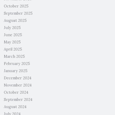
October 2025
September 2025
August 2025
July 2025
June 2025
May 2025
April 2025
March 2025
February 2025
January 2025
December 2024
November 2024
October 2024
September 2024
August 2024
July 2024