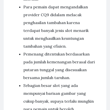
Para pemain dapat mengandalkan
provider CQ9 didalam melacak
penghasilan tambahan karena
terdapat banyak jenis slot menarik
untuk menghasilkan keuntungan
tambahan yang efisien.
Pemenang ditentukan berdasarkan
pada jumlah kemenangan berasal dari
putaran tunggal yang disesuaikan
bersama jumlah taruhan.
Sebagian besar slot yang ada
mempunyai barisan gambar yang
cukup banyak, supaya terlalu mungkin
para pemain untuk beroleh