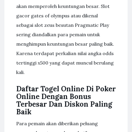
akan memperoleh keuntungan besar. Slot
gacor gates of olympus atau dikenal
sebagai slot zeus besutan Pragmatic Play
sering diandalkan para pemain untuk
menghimpun keuntungan besar paling baik.
Karena terdapat perkalian nilai angka odds
tertinggi x500 yang dapat muncul berulang
kali.
Daftar Togel Online Di Poker
Online Dengan Bonus
Terbesar Dan Diskon Paling
Baik
Para pemain akan diberikan peluang