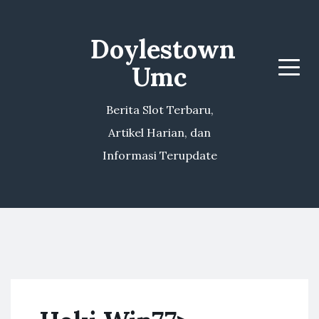
Doylestown
Umc
Menu
Berita Slot Terbaru,
Artikel Harian, dan
Informasi Terupdate