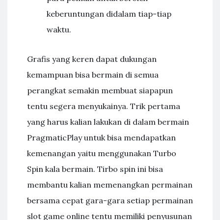
keberuntungan didalam tiap-tiap
waktu.
Grafis yang keren dapat dukungan
kemampuan bisa bermain di semua
perangkat semakin membuat siapapun
tentu segera menyukainya. Trik pertama
yang harus kalian lakukan di dalam bermain
PragmaticPlay untuk bisa mendapatkan
kemenangan yaitu menggunakan Turbo
Spin kala bermain. Tirbo spin ini bisa
membantu kalian memenangkan permainan
bersama cepat gara-gara setiap permainan
slot game online tentu memiliki penyusunan