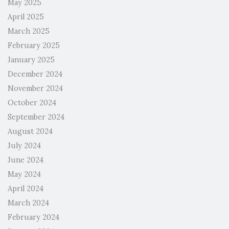
May 2025
April 2025
March 2025
February 2025
January 2025
December 2024
November 2024
October 2024
September 2024
August 2024
July 2024
June 2024
May 2024
April 2024
March 2024
February 2024