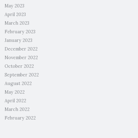
May 2023
April 2023
March 2023
February 2023
January 2023
December 2022
November 2022
October 2022
September 2022
August 2022
May 2022
April 2022
March 2022
February 2022