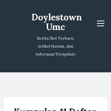
Doylestown
Umc
Menu
Berita Slot Terbaru,
Artikel Harian, dan
Informasi Terupdate