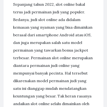
Sepanjang tahun 2022, slot online bakal
terus jadi permainan judi yang populer.
Bedanya, judi slot online ada didalam
kemasan yang nyaman yang bisa dimainkan
berasal dari smartphone Android atau iOS,
dan juga merupakan salah satu model
permainan yang tawarkan bonus jackpot
terbesar. Permainan slot online merupakan
diantara permainan judi online yang
mempunyai banyak pecinta. Hal tersebut
dikarenakan model permainan judi yang
satu ini dianggap mudah mendatangkan
keuntungan yang besar. Tak heran rasanya
andaikan slot online selalu dimainkan oleh