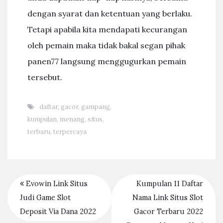
dengan syarat dan ketentuan yang berlaku.
Tetapi apabila kita mendapati kecurangan
oleh pemain maka tidak bakal segan pihak
panen77 langsung menggugurkan pemain
tersebut.
daftar
,
gacor
,
gampang
,
kumpulan
,
menang
,
situs
,
terbaru
,
terpercaya
Evowin Link Situs
Kumpulan 11 Daftar
Judi Game Slot
Nama Link Situs Slot
Deposit Via Dana 2022
Gacor Terbaru 2022