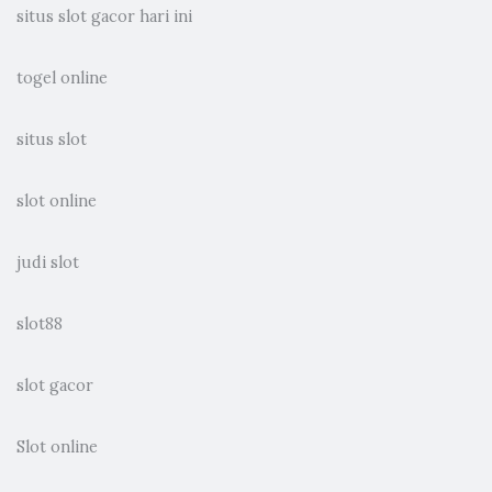
situs slot gacor hari ini
togel online
situs slot
slot online
judi slot
slot88
slot gacor
Slot online