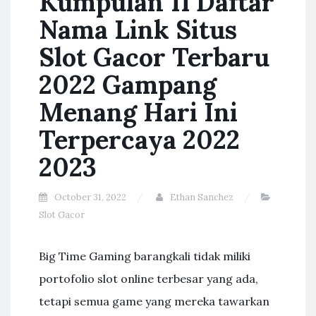
Kumpulan 11 Daftar
Nama Link Situs
Slot Gacor Terbaru
2022 Gampang
Menang Hari Ini
Terpercaya 2022
2023
October 31, 2022
Ethan Sanchez
Slot Gacor
Big Time Gaming barangkali tidak miliki
portofolio slot online terbesar yang ada,
tetapi semua game yang mereka tawarkan