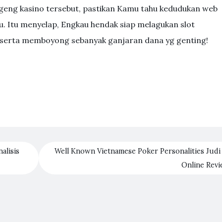
ongeng kasino tersebut, pastikan Kamu tahu kedudukan web
ku. Itu menyelap, Engkau hendak siap melagukan slot
au serta memboyong sebanyak ganjaran dana yg genting!
alisis
Well Known Vietnamese Poker Personalities Judi 
Online Rev