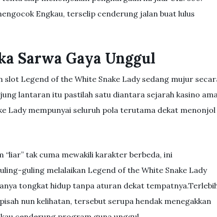
mengocok Engkau, terselip cenderung jalan buat lulus
ka Sarwa Gaya Unggul
 slot Legend of the White Snake Lady sedang mujur secar
ung lantaran itu pastilah satu diantara sejarah kasino am
nake Lady mempunyai seluruh pola terutama dekat menonjol
“liar” tak cuma mewakili karakter berbeda, ini
ing-guling melalaikan Legend of the White Snake Lady
nya tongkat hidup tanpa aturan dekat tempatnya.Terlebi
erpisah nun kelihatan, tersebut serupa hendak menegakkan
ikau cenderung program guna unggul.