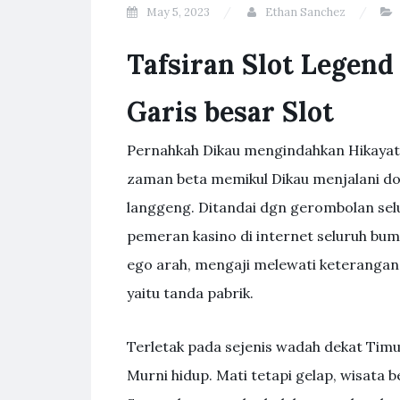
May 5, 2023
Ethan Sanchez
Tafsiran Slot Legend
Garis besar Slot
Pernahkah Dikau mengindahkan Hikayat 
zaman beta memikul Dikau menjalani do
langgeng. Ditandai dgn gerombolan selu
pemeran kasino di internet seluruh bu
ego arah, mengaji melewati keterangan 
yaitu tanda pabrik.
Terletak pada sejenis wadah dekat Timur
Murni hidup. Mati tetapi gelap, wisata 