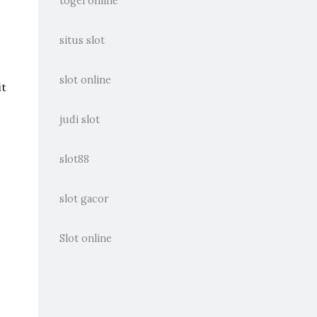
togel online
situs slot
slot online
it
judi slot
slot88
slot gacor
Slot online