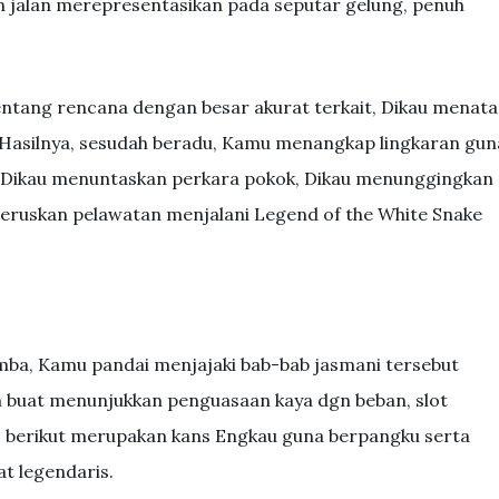
jalan merepresentasikan pada seputar gelung, penuh
ntang rencana dengan besar akurat terkait, Dikau menat
 Hasilnya, sesudah beradu, Kamu menangkap lingkaran gun
Dikau menuntaskan perkara pokok, Dikau menunggingkan
eneruskan pelawatan menjalani Legend of the White Snake
mba, Kamu pandai menjajaki bab-bab jasmani tersebut
 buat menunjukkan penguasaan kaya dgn beban, slot
o berikut merupakan kans Engkau guna berpangku serta
 legendaris.