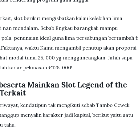
it, slot berikut mengisbatkan kalau kelebihan lima
nai nan mendalam. Sebab Engkau barangkali mampu
pola, penunaian ideal guna lima persabungan bertambah f
rak.Faktanya, waktu Kamu mengambil penutup akan proporsi
at modal tunai 25, 000 yg mengguncangkan. Jatah sapa
dah kadar pelunasan €125. 000!
serta Mainkan Slot Legend of the
Terkait
a riwayat, kendatipun tak mengikuti sebab Tambo Cewek
anggup menyalin karakter jadi kapital, berikut yaitu satu
u tahu.