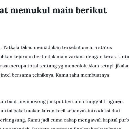
uat memukul main berikut
. Tatkala Dikau memadukan tersebut secara status
ahkan kejuruan bertindak main varians dengan keras. Unt
asa serupa total tentang yg mencolok. Akan tetapi, jikala
intel bersama tekniknya, Kamu tahu membuatnya
tan buat memboyong jackpot bersama tunggal fragmen.
 ini bakal makan kurun kecil sebanyak introduksi dari
 berlangsung, Kamu jadi cuma cakap mengawali kapital pur