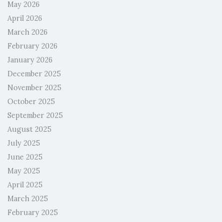
May 2026
April 2026
March 2026
February 2026
January 2026
December 2025
November 2025
October 2025
September 2025
August 2025
July 2025
June 2025
May 2025
April 2025
March 2025
February 2025