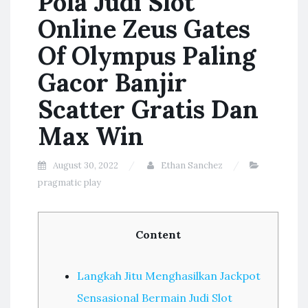
Pola Judi Slot
Online Zeus Gates
Of Olympus Paling
Gacor Banjir
Scatter Gratis Dan
Max Win
August 30, 2022
Ethan Sanchez
pragmatic play
Content
Langkah Jitu Menghasilkan Jackpot
Sensasional Bermain Judi Slot