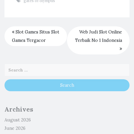
gates of olympus
Slot Games Situs Slot
Web Judi Slot Online
Games Tergacor
Terbaik No 1 Indonesia
Archives
August 2026
June 2026