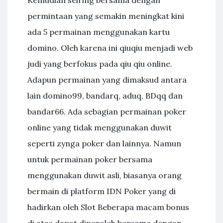
permintaan yang semakin meningkat kini
ada 5 permainan menggunakan kartu
domino. Oleh karena ini qiuqiu menjadi web
judi yang berfokus pada qiu qiu online.
Adapun permainan yang dimaksud antara
lain domino99, bandarq, aduq, BDqq dan
bandar66. Ada sebagian permainan poker
online yang tidak menggunakan duwit
seperti zynga poker dan lainnya. Namun
untuk permainan poker bersama
menggunakan duwit asli, biasanya orang
bermain di platform IDN Poker yang di
hadirkan oleh Slot Beberapa macam bonus
di atas dapat diperoleh bersama dengan