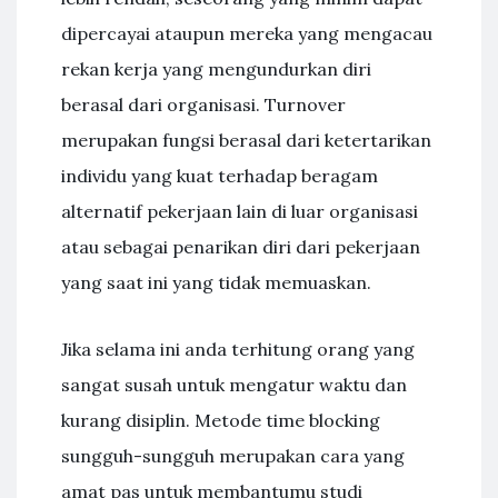
dipercayai ataupun mereka yang mengacau
rekan kerja yang mengundurkan diri
berasal dari organisasi. Turnover
merupakan fungsi berasal dari ketertarikan
individu yang kuat terhadap beragam
alternatif pekerjaan lain di luar organisasi
atau sebagai penarikan diri dari pekerjaan
yang saat ini yang tidak memuaskan.
Jika selama ini anda terhitung orang yang
sangat susah untuk mengatur waktu dan
kurang disiplin. Metode time blocking
sungguh-sungguh merupakan cara yang
amat pas untuk membantumu studi