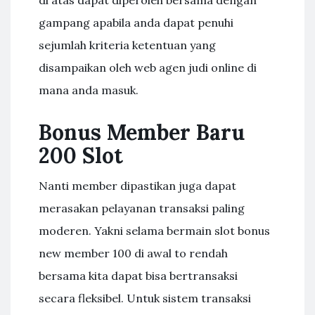
gampang apabila anda dapat penuhi
sejumlah kriteria ketentuan yang
disampaikan oleh web agen judi online di
mana anda masuk.
Bonus Member Baru
200 Slot
Nanti member dipastikan juga dapat
merasakan pelayanan transaksi paling
moderen. Yakni selama bermain slot bonus
new member 100 di awal to rendah
bersama kita dapat bisa bertransaksi
secara fleksibel. Untuk sistem transaksi