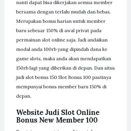
nanti dapat bisa dikerjakan semua member
bersama dengan terlalu mudah dan bebas.
Merupakan bonus harian untuk member
baru sebesar 150% di awal privat pada
permainan slot online saja. Jadi andaikan
modal anda 100rb yang dipindah dana ke
game slots, maka anda akan mendapatkan
150rb lagi yang diberikan di depan. Dan situs
judi slot bonus 150 Slot Bonus 100 pastinya
mempunyai bonus member baru 150% di
depan.
Website Judi Slot Online
Bonus New Member 100