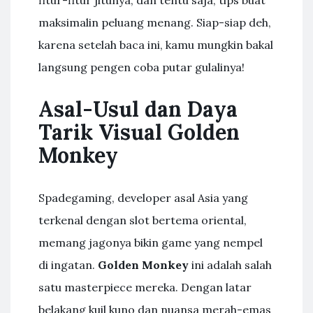
fitur-fitur jitunya, dan tentu saja, tips buat
maksimalin peluang menang. Siap-siap deh,
karena setelah baca ini, kamu mungkin bakal
langsung pengen coba putar gulalinya!
Asal-Usul dan Daya
Tarik Visual Golden
Monkey
Spadegaming, developer asal Asia yang
terkenal dengan slot bertema oriental,
memang jagonya bikin game yang nempel
di ingatan.
Golden Monkey
ini adalah salah
satu masterpiece mereka. Dengan latar
belakang kuil kuno dan nuansa merah-emas