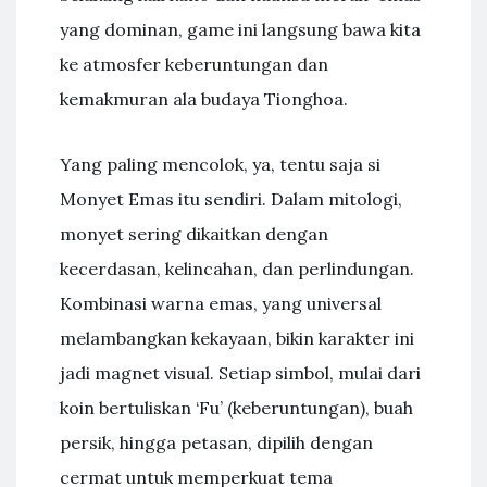
yang dominan, game ini langsung bawa kita
ke atmosfer keberuntungan dan
kemakmuran ala budaya Tionghoa.
Yang paling mencolok, ya, tentu saja si
Monyet Emas itu sendiri. Dalam mitologi,
monyet sering dikaitkan dengan
kecerdasan, kelincahan, dan perlindungan.
Kombinasi warna emas, yang universal
melambangkan kekayaan, bikin karakter ini
jadi magnet visual. Setiap simbol, mulai dari
koin bertuliskan ‘Fu’ (keberuntungan), buah
persik, hingga petasan, dipilih dengan
cermat untuk memperkuat tema