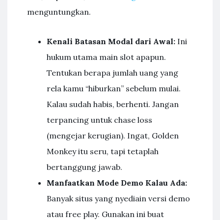
menguntungkan.
Kenali Batasan Modal dari Awal:
Ini
hukum utama main slot apapun.
Tentukan berapa jumlah uang yang
rela kamu “hiburkan” sebelum mulai.
Kalau sudah habis, berhenti. Jangan
terpancing untuk chase loss
(mengejar kerugian). Ingat, Golden
Monkey itu seru, tapi tetaplah
bertanggung jawab.
Manfaatkan Mode Demo Kalau Ada:
Banyak situs yang nyediain versi demo
atau free play. Gunakan ini buat