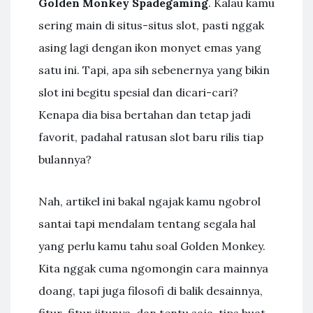
Golden Monkey Spadegaming
. Kalau kamu
sering main di situs-situs slot, pasti nggak
asing lagi dengan ikon monyet emas yang
satu ini. Tapi, apa sih sebenernya yang bikin
slot ini begitu spesial dan dicari-cari?
Kenapa dia bisa bertahan dan tetap jadi
favorit, padahal ratusan slot baru rilis tiap
bulannya?
Nah, artikel ini bakal ngajak kamu ngobrol
santai tapi mendalam tentang segala hal
yang perlu kamu tahu soal Golden Monkey.
Kita nggak cuma ngomongin cara mainnya
doang, tapi juga filosofi di balik desainnya,