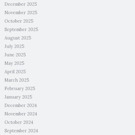
December 2025
November 2025
October 2025
September 2025
August 2025
July 2025
June 2025
May 2025
April 2025
March 2025
February 2025
January 2025
December 2024
November 2024
October 2024
September 2024