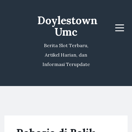
Doylestown
Umc
Menu
Berita Slot Terbaru,
Artikel Harian, dan
Informasi Terupdate