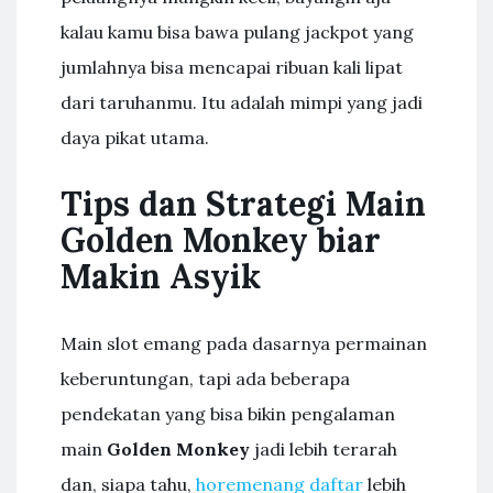
kalau kamu bisa bawa pulang jackpot yang
jumlahnya bisa mencapai ribuan kali lipat
dari taruhanmu. Itu adalah mimpi yang jadi
daya pikat utama.
Tips dan Strategi Main
Golden Monkey biar
Makin Asyik
Main slot emang pada dasarnya permainan
keberuntungan, tapi ada beberapa
pendekatan yang bisa bikin pengalaman
main
Golden Monkey
jadi lebih terarah
dan, siapa tahu,
horemenang daftar
lebih