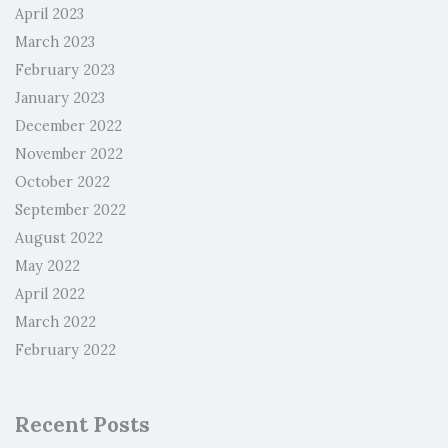
April 2023
March 2023
February 2023
January 2023
December 2022
November 2022
October 2022
September 2022
August 2022
May 2022
April 2022
March 2022
February 2022
Recent Posts