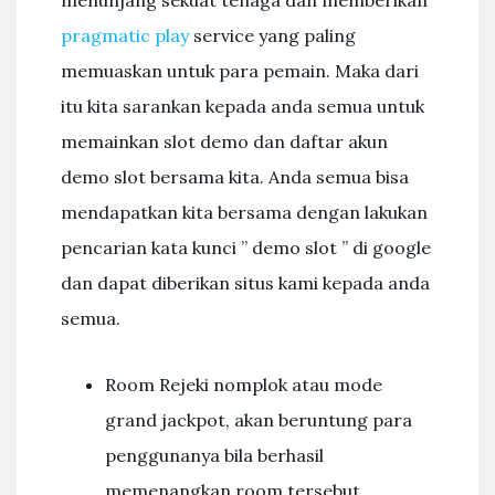
menunjang sekuat tenaga dan memberikan
pragmatic play
service yang paling
memuaskan untuk para pemain. Maka dari
itu kita sarankan kepada anda semua untuk
memainkan slot demo dan daftar akun
demo slot bersama kita. Anda semua bisa
mendapatkan kita bersama dengan lakukan
pencarian kata kunci ” demo slot ” di google
dan dapat diberikan situs kami kepada anda
semua.
Room Rejeki nomplok atau mode
grand jackpot, akan beruntung para
penggunanya bila berhasil
memenangkan room tersebut.