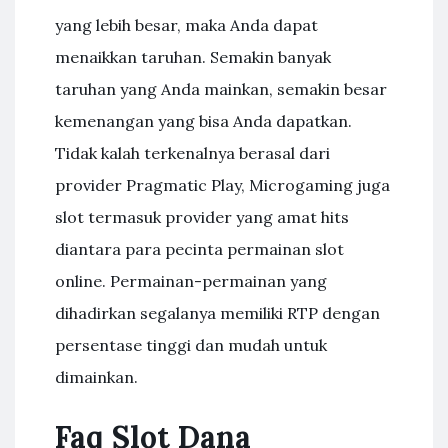
yang lebih besar, maka Anda dapat
menaikkan taruhan. Semakin banyak
taruhan yang Anda mainkan, semakin besar
kemenangan yang bisa Anda dapatkan.
Tidak kalah terkenalnya berasal dari
provider Pragmatic Play, Microgaming juga
slot termasuk provider yang amat hits
diantara para pecinta permainan slot
online. Permainan-permainan yang
dihadirkan segalanya memiliki RTP dengan
persentase tinggi dan mudah untuk
dimainkan.
Faq Slot Dana