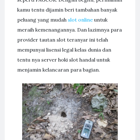
kamu tentu dijamin beri tambahan banyak
peluang yang mudah
slot online
untuk
meraih kemenangannya. Dan lazimnya para
provider tautan slot teranyar ini telah
mempunyai lisensi legal kelas dunia dan
tentu nya server hoki slot handal untuk
menjamin kelancaran para bagian.