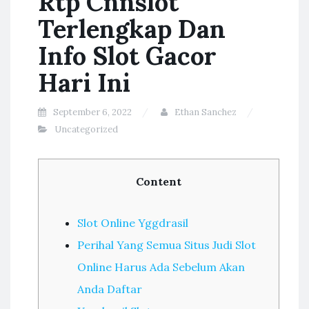
Rtp Cnnslot
Terlengkap Dan
Info Slot Gacor
Hari Ini
September 6, 2022
Ethan Sanchez
Uncategorized
Content
Slot Online Yggdrasil
Perihal Yang Semua Situs Judi Slot
Online Harus Ada Sebelum Akan
Anda Daftar