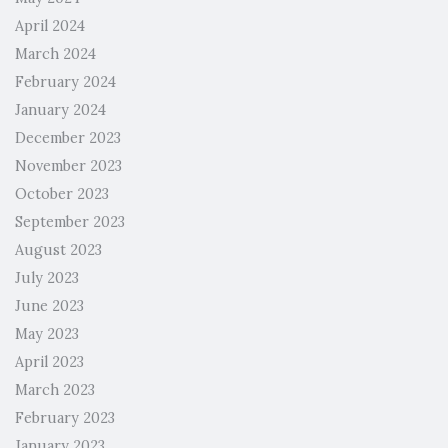
April 2024
March 2024
February 2024
January 2024
December 2023
November 2023
October 2023
September 2023
August 2023
July 2023
June 2023
May 2023
April 2023
March 2023
February 2023
January 2023