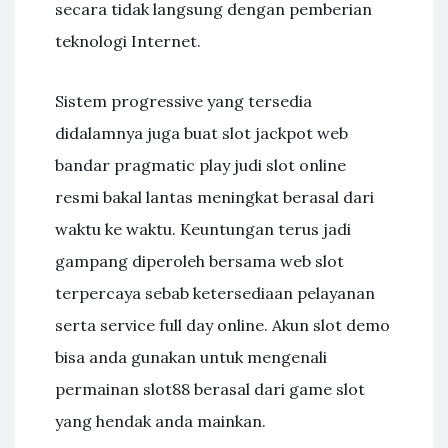
secara tidak langsung dengan pemberian
teknologi Internet.
Sistem progressive yang tersedia
didalamnya juga buat slot jackpot web
bandar pragmatic play judi slot online
resmi bakal lantas meningkat berasal dari
waktu ke waktu. Keuntungan terus jadi
gampang diperoleh bersama web slot
terpercaya sebab ketersediaan pelayanan
serta service full day online. Akun slot demo
bisa anda gunakan untuk mengenali
permainan slot88 berasal dari game slot
yang hendak anda mainkan.