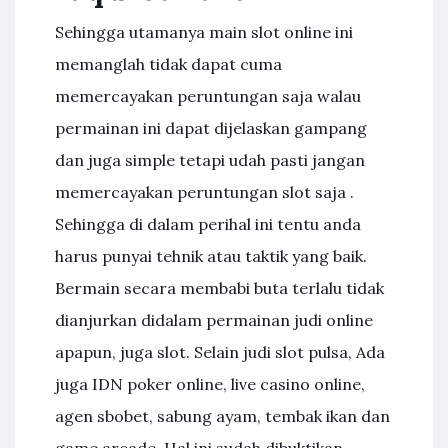
Sehingga utamanya main slot online ini
memanglah tidak dapat cuma
memercayakan peruntungan saja walau
permainan ini dapat dijelaskan gampang
dan juga simple tetapi udah pasti jangan
memercayakan peruntungan slot saja .
Sehingga di dalam perihal ini tentu anda
harus punyai tehnik atau taktik yang baik.
Bermain secara membabi buta terlalu tidak
dianjurkan didalam permainan judi online
apapun, juga slot. Selain judi slot pulsa, Ada
juga IDN poker online, live casino online,
agen sbobet, sabung ayam, tembak ikan dan
game arcade. Hal ini sudah dibuktikan