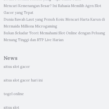
Mencari Kemenangan Besar? Ini Rahasia Memilih Agen Slot
Gacor yang Tepat
Dunia Bawah Laut yang Penuh Koin: Mencari Harta Karun di
Mermaids Millions Microgaming
Bukan Sekadar Teori: Memahami Slot Online dengan Peluang
Menang Tinggi dan RTP Live Harian
News
situs slot gacor
situs slot gacor hari ini
togel online
situs slot