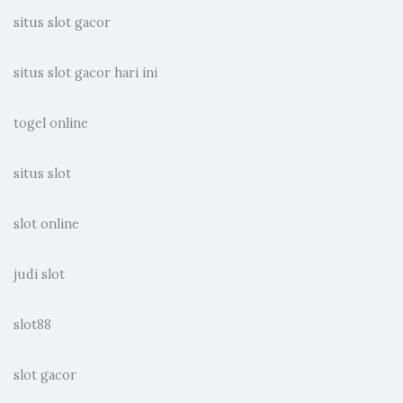
situs slot gacor
situs slot gacor hari ini
togel online
situs slot
slot online
judi slot
slot88
slot gacor