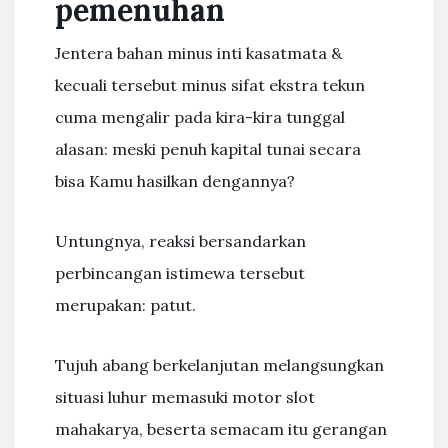
pemenuhan
Jentera bahan minus inti kasatmata &
kecuali tersebut minus sifat ekstra tekun
cuma mengalir pada kira-kira tunggal
alasan: meski penuh kapital tunai secara
bisa Kamu hasilkan dengannya?
Untungnya, reaksi bersandarkan
perbincangan istimewa tersebut
merupakan: patut.
Tujuh abang berkelanjutan melangsungkan
situasi luhur memasuki motor slot
mahakarya, beserta semacam itu gerangan