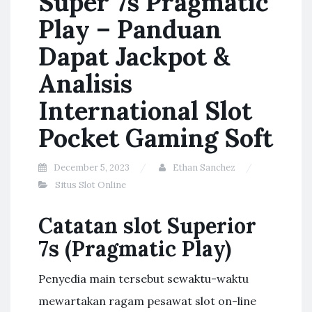
Super 7s Pragmatic
Play – Panduan
Dapat Jackpot &
Analisis
International Slot
Pocket Gaming Soft
December 5, 2023
Ethan Sanchez
Situs Slot Online
Catatan slot Superior
7s (Pragmatic Play)
Penyedia main tersebut sewaktu-waktu
mewartakan ragam pesawat slot on-line