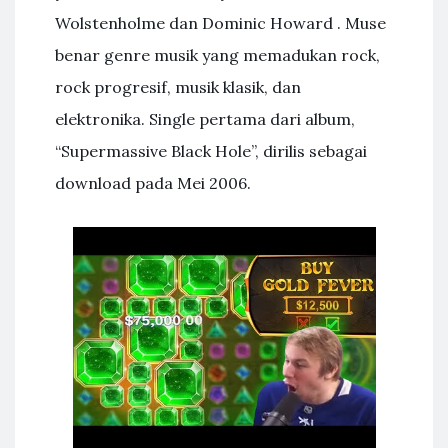
Wolstenholme dan Dominic Howard . Muse
benar genre musik yang memadukan rock,
rock progresif, musik klasik, dan
elektronika. Single pertama dari album,
“Supermassive Black Hole”, dirilis sebagai
download pada Mei 2006.