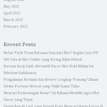
May 2022
April 2022
March 2022
February 2022
Recent Posts
Nekat Tarik Tunai Ratusan Juta dari Slot? Begini Cara WD
100 Juta di Slot Online yang Sering Bikin Heboh
Buruan Incip Link Alternatif Gacor Slot Hoki Malam Ini
Sebelum Kadaluarsa
Pengalaman Bermain dan Review Lengkap Tentang Ulasan
Divine Fortune Netent yang Wajib Kamu Tahu
Mencari Kemenangan Besar? Ini Rahasia Memilih Agen Slot
Gacor yang Tepat
Dunia Bawah Laut yang Penuh Koin: Mencari Harta Karun di