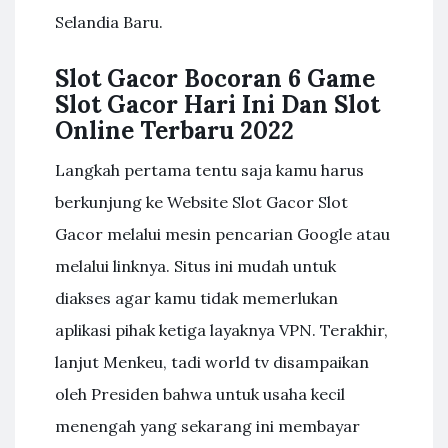
Selandia Baru.
Slot Gacor Bocoran 6 Game
Slot Gacor Hari Ini Dan Slot
Online Terbaru 2022
Langkah pertama tentu saja kamu harus
berkunjung ke Website Slot Gacor Slot
Gacor melalui mesin pencarian Google atau
melalui linknya. Situs ini mudah untuk
diakses agar kamu tidak memerlukan
aplikasi pihak ketiga layaknya VPN. Terakhir,
lanjut Menkeu, tadi world tv disampaikan
oleh Presiden bahwa untuk usaha kecil
menengah yang sekarang ini membayar