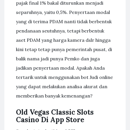
pajak final 1% bakal diturunkan menjadi
separuhnya, yaitu 0,5%. Penyertaan modal
yang di terima PDAM nanti tidak berbentuk
pendanaan seutuhnya, tetapi berbentuk
aset PDAM yang harga kamera dslr hingga
kini tetap tetap punya pemerintah pusat, di
balik nama jadi punya Pemko dan juga
jadikan penyertaan modal. Apakah Anda
tertarik untuk menggunakan bot Judi online
yang dapat melakukan analisa akurat dan
memberikan banyak kemenangan?
Old Vegas Classic Slots
Casino Di App Store