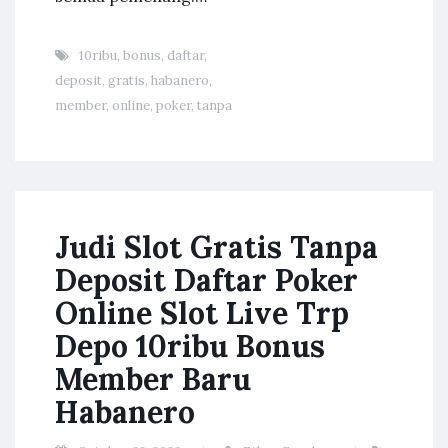
10ribu
,
bonus
,
daftar
,
deposit
,
gratis
,
habanero
,
member
,
online
,
poker
,
tanpa
Judi Slot Gratis Tanpa
Deposit Daftar Poker
Online Slot Live Trp
Depo 10ribu Bonus
Member Baru
Habanero