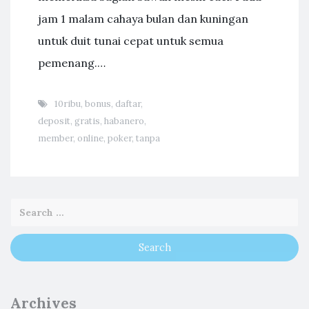
jam 1 malam cahaya bulan dan kuningan
untuk duit tunai cepat untuk semua
pemenang.…
10ribu
,
bonus
,
daftar
,
deposit
,
gratis
,
habanero
,
member
,
online
,
poker
,
tanpa
Archives