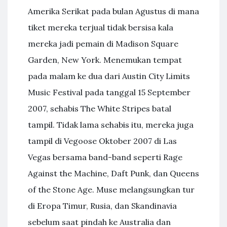
Amerika Serikat pada bulan Agustus di mana
tiket mereka terjual tidak bersisa kala
mereka jadi pemain di Madison Square
Garden, New York. Menemukan tempat
pada malam ke dua dari Austin City Limits
Music Festival pada tanggal 15 September
2007, sehabis The White Stripes batal
tampil. Tidak lama sehabis itu, mereka juga
tampil di Vegoose Oktober 2007 di Las
Vegas bersama band-band seperti Rage
Against the Machine, Daft Punk, dan Queens
of the Stone Age. Muse melangsungkan tur
di Eropa Timur, Rusia, dan Skandinavia
sebelum saat pindah ke Australia dan