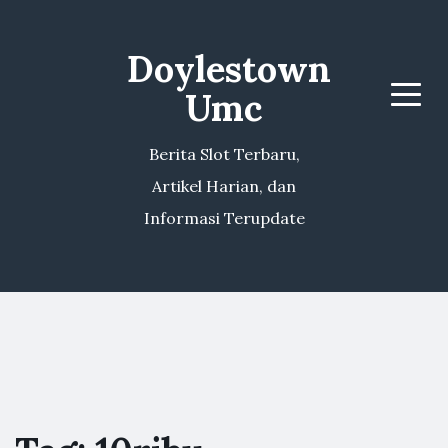
Doylestown
Umc
Menu
Berita Slot Terbaru,
Artikel Harian, dan
Informasi Terupdate