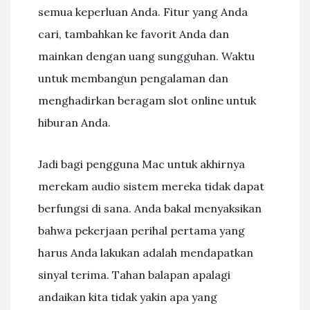
semua keperluan Anda. Fitur yang Anda
cari, tambahkan ke favorit Anda dan
mainkan dengan uang sungguhan. Waktu
untuk membangun pengalaman dan
menghadirkan beragam slot online untuk
hiburan Anda.
Jadi bagi pengguna Mac untuk akhirnya
merekam audio sistem mereka tidak dapat
berfungsi di sana. Anda bakal menyaksikan
bahwa pekerjaan perihal pertama yang
harus Anda lakukan adalah mendapatkan
sinyal terima. Tahan balapan apalagi
andaikan kita tidak yakin apa yang