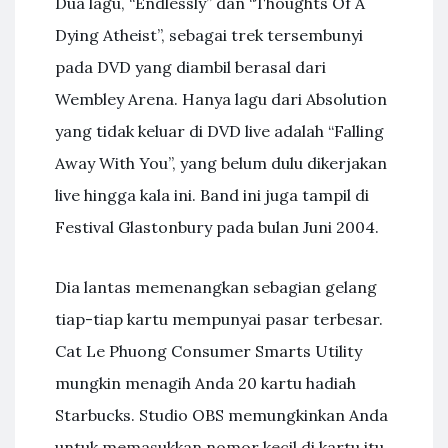
Dua lagu, “Endlessly” dan “Thoughts Of A
Dying Atheist”, sebagai trek tersembunyi
pada DVD yang diambil berasal dari
Wembley Arena. Hanya lagu dari Absolution
yang tidak keluar di DVD live adalah “Falling
Away With You”, yang belum dulu dikerjakan
live hingga kala ini. Band ini juga tampil di
Festival Glastonbury pada bulan Juni 2004.
Dia lantas memenangkan sebagian gelang
tiap-tiap kartu mempunyai pasar terbesar.
Cat Le Phuong Consumer Smarts Utility
mungkin menagih Anda 20 kartu hadiah
Starbucks. Studio OBS memungkinkan Anda
untuk memasukkan nomor kecil di kartu itu.