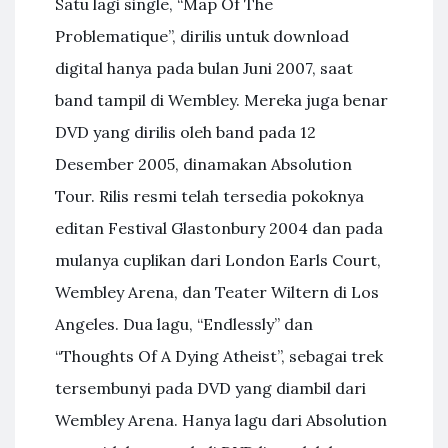
Satu lagi single, “Map Of The
Problematique”, dirilis untuk download
digital hanya pada bulan Juni 2007, saat
band tampil di Wembley. Mereka juga benar
DVD yang dirilis oleh band pada 12
Desember 2005, dinamakan Absolution
Tour. Rilis resmi telah tersedia pokoknya
editan Festival Glastonbury 2004 dan pada
mulanya cuplikan dari London Earls Court,
Wembley Arena, dan Teater Wiltern di Los
Angeles. Dua lagu, “Endlessly” dan
“Thoughts Of A Dying Atheist”, sebagai trek
tersembunyi pada DVD yang diambil dari
Wembley Arena. Hanya lagu dari Absolution