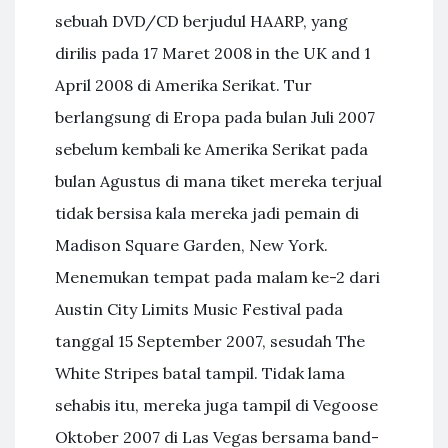
sebuah DVD/CD berjudul HAARP, yang
dirilis pada 17 Maret 2008 in the UK and 1
April 2008 di Amerika Serikat. Tur
berlangsung di Eropa pada bulan Juli 2007
sebelum kembali ke Amerika Serikat pada
bulan Agustus di mana tiket mereka terjual
tidak bersisa kala mereka jadi pemain di
Madison Square Garden, New York.
Menemukan tempat pada malam ke-2 dari
Austin City Limits Music Festival pada
tanggal 15 September 2007, sesudah The
White Stripes batal tampil. Tidak lama
sehabis itu, mereka juga tampil di Vegoose
Oktober 2007 di Las Vegas bersama band-