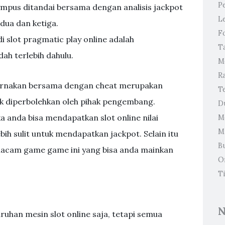
P
ympus ditandai bersama dengan analisis jackpot
L
dua dan ketiga.
F
i slot pragmatic play online adalah
T
h terlebih dahulu.
M
R
mpurnakan bersama dengan cheat merupakan
T
dak diperbolehkan oleh pihak pengembang.
D
maka anda bisa mendapatkan slot online nilai
M
M
bih sulit untuk mendapatkan jackpot. Selain itu
B
macam game game ini yang bisa anda mainkan
O
T
aruhan mesin slot online saja, tetapi semua