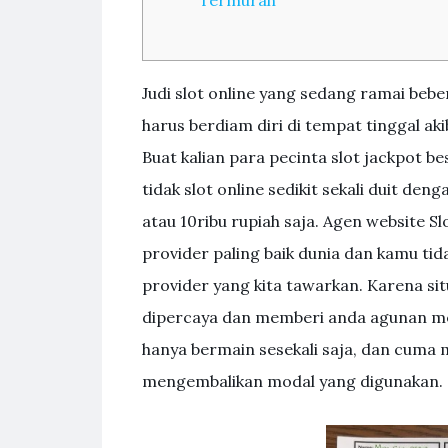
Termurah
Judi slot online yang sedang ramai beb
harus berdiam diri di tempat tinggal a
Buat kalian para pecinta slot jackpot 
tidak slot online sedikit sekali duit de
atau 10ribu rupiah saja. Agen website 
provider paling baik dunia dan kamu ti
provider yang kita tawarkan. Karena sit
dipercaya dan memberi anda agunan me
hanya bermain sesekali saja, dan cuma 
mengembalikan modal yang digunakan.