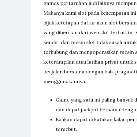
games pertaruhan judi lainnya mempuny
Makanya kami slot pada kesempatan in
bijak ketetapan daftar akun slot bersa
yang diberikan dari web slot terbaik i
sendiri dan mesin slot tidak susah unt
terhubung dan mengoperasikan mesin s
keterampilan atau latihan privat untuk
berjalan bersama dengan baik pragmatic
menggunakannya.
Game yang satu ini paling banyak 
dan dapat jackpot bersama denga
Bahkan dapat di katakan kalau per
tersebut.