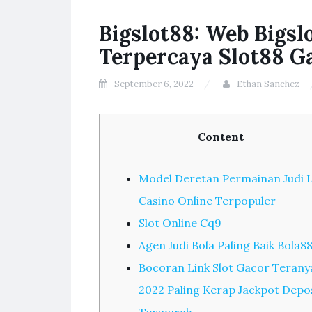
Bigslot88: Web Bigsl
Terpercaya Slot88 G
September 6, 2022
Ethan Sanchez
Content
Model Deretan Permainan Judi L
Casino Online Terpopuler
Slot Online Cq9
Agen Judi Bola Paling Baik Bola8
Bocoran Link Slot Gacor Terany
2022 Paling Kerap Jackpot Depo