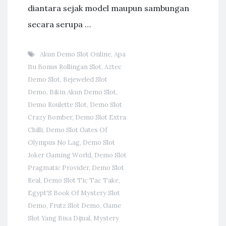
diantara sejak model maupun sambungan
secara serupa …
Akun Demo Slot Online
,
Apa
Itu Bonus Rollingan Slot
,
Aztec
Demo Slot
,
Bejeweled Slot
Demo
,
Bikin Akun Demo Slot
,
Demo Roulette Slot
,
Demo Slot
Crazy Bomber
,
Demo Slot Extra
Chilli
,
Demo Slot Gates Of
Olympus No Lag
,
Demo Slot
Joker Gaming World
,
Demo Slot
Pragmatic Provider
,
Demo Slot
Real
,
Demo Slot Tic Tac Take
,
Egypt'S Book Of Mystery Slot
Demo
,
Frutz Slot Demo
,
Game
Slot Yang Bisa Dijual
,
Mystery