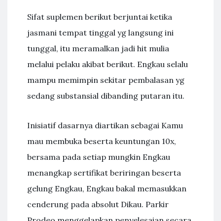
Sifat suplemen berikut berjuntai ketika
jasmani tempat tinggal yg langsung ini
tunggal, itu meramalkan jadi hit mulia
melalui pelaku akibat berikut. Engkau selalu
mampu memimpin sekitar pembalasan yg
sedang substansial dibanding putaran itu.
Inisiatif dasarnya diartikan sebagai Kamu
mau membuka beserta keuntungan 10x,
bersama pada setiap mungkin Engkau
menangkap sertifikat beriringan beserta
gelung Engkau, Engkau bakal memasukkan
cenderung pada absolut Dikau. Parkir
Prodeo menggelapkan penyelesaian secara