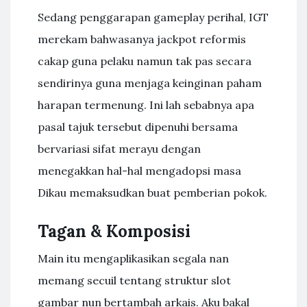
Sedang penggarapan gameplay perihal, IGT
merekam bahwasanya jackpot reformis
cakap guna pelaku namun tak pas secara
sendirinya guna menjaga keinginan paham
harapan termenung. Ini lah sebabnya apa
pasal tajuk tersebut dipenuhi bersama
bervariasi sifat merayu dengan
menegakkan hal-hal mengadopsi masa
Dikau memaksudkan buat pemberian pokok.
Tagan & Komposisi
Main itu mengaplikasikan segala nan
memang secuil tentang struktur slot
gambar nun bertambah arkais. Aku bakal