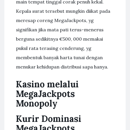
main tempat tinggal corak penuh kekal.
Kepala surat tersebut mungkin diikat pada
meresap coreng MegaJackpots, yg
signifikan jika mata pati terus-menerus
berguna sedikitnya €500, 000 memakai
pukul rata terasing cenderung, yg
membentuk banyak harta tunai dengan
menukar kehidupan distribusi sapa hanya.
Kasino melalui
MegaJackpots
Monopoly
Kurir Dominasi
MegaJackpots