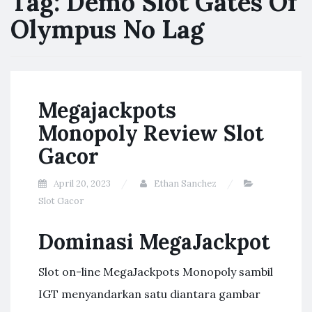
Tag:
Demo Slot Gates Of
Olympus No Lag
Megajackpots
Monopoly Review Slot
Gacor
April 20, 2023
Ethan Sanchez
Slot Gacor
Dominasi MegaJackpot
Slot on-line MegaJackpots Monopoly sambil
IGT menyandarkan satu diantara gambar