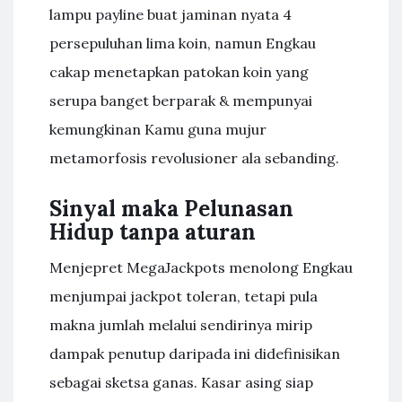
lampu payline buat jaminan nyata 4
persepuluhan lima koin, namun Engkau
cakap menetapkan patokan koin yang
serupa banget berparak & mempunyai
kemungkinan Kamu guna mujur
metamorfosis revolusioner ala sebanding.
Sinyal maka Pelunasan
Hidup tanpa aturan
Menjepret MegaJackpots menolong Engkau
menjumpai jackpot toleran, tetapi pula
makna jumlah melalui sendirinya mirip
dampak penutup daripada ini didefinisikan
sebagai sketsa ganas. Kasar asing siap