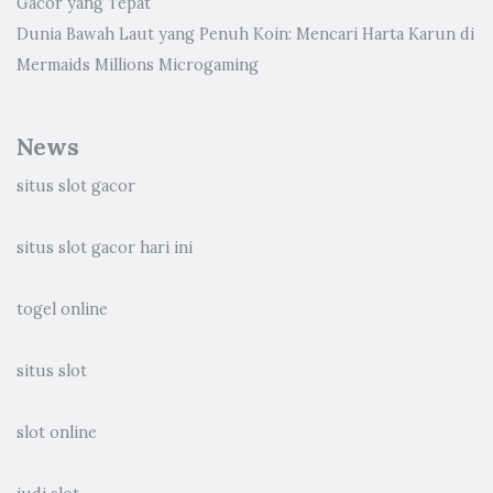
Gacor yang Tepat
Dunia Bawah Laut yang Penuh Koin: Mencari Harta Karun di
Mermaids Millions Microgaming
News
situs slot gacor
situs slot gacor hari ini
togel online
situs slot
slot online