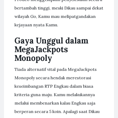
bertambah tinggi, meski Dikau sampai dekat
wilayah Go, Kamu mau melipatgandakan
kejayaan nyata Kamu.
Gaya Unggul dalam
MegaJackpots
Monopoly
Tiada alternatif vital pada MegaJackpots
Monopoly secara hendak merestorasi
keseimbangan RTP Engkau dalam biasa
kriteria guna maju. Kamu melakukannya
melalui membenarkan kalau Engkau saja
berperan secara 5 koin. Apalagi saat Dikau