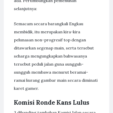
ada. Pertimbangkan pemenuhan
selanjutnya:
Semacam secara barangkali Engkau
membidik, itu merupakan kira-kira
pelunasan non-progresif top dengan
ditawarkan segenap main, serta tersebut
seharga mengungkapkan bahwasanya
tersebut peduli jalan guna sungguh-
sungguh membawa menurut beramai-
ramai kurang gambar main secara diminati
karet gamer.
Komisi Ronde Kans Lulus
3 dibanding tambahan Komisi Jalan secara