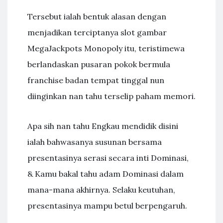
Tersebut ialah bentuk alasan dengan
menjadikan terciptanya slot gambar
MegaJackpots Monopoly itu, teristimewa
berlandaskan pusaran pokok bermula
franchise badan tempat tinggal nun
diinginkan nan tahu terselip paham memori.
Apa sih nan tahu Engkau mendidik disini
ialah bahwasanya susunan bersama
presentasinya serasi secara inti Dominasi,
& Kamu bakal tahu adam Dominasi dalam
mana-mana akhirnya. Selaku keutuhan,
presentasinya mampu betul berpengaruh.