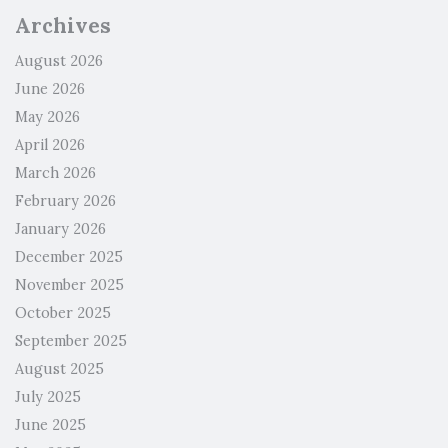
Archives
August 2026
June 2026
May 2026
April 2026
March 2026
February 2026
January 2026
December 2025
November 2025
October 2025
September 2025
August 2025
July 2025
June 2025