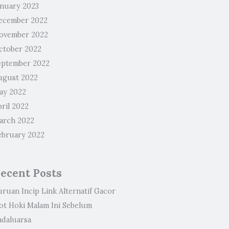
anuary 2023
ecember 2022
ovember 2022
ctober 2022
eptember 2022
ugust 2022
ay 2022
ril 2022
arch 2022
ebruary 2022
ecent Posts
uruan Incip Link Alternatif Gacor
lot Hoki Malam Ini Sebelum
adaluarsa