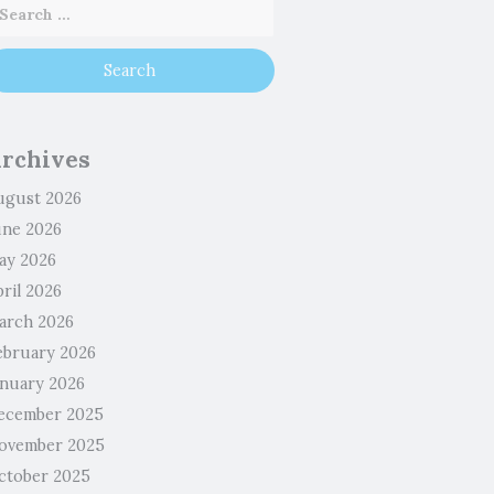
rchives
ugust 2026
une 2026
ay 2026
ril 2026
arch 2026
ebruary 2026
anuary 2026
ecember 2025
ovember 2025
ctober 2025