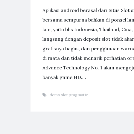
Aplikasi android berasal dari Situs Slot
bersama sempurna bahkan di ponsel lama
lain, yaitu bhs Indonesia, Thailand, Cin
langsung dengan deposit slot tidak akan
grafisnya bagus, dan penggunaan warn
di mata dan tidak menarik perhatian or
Advance Technology No. 1 akan mengeju
banyak game HD.…
demo slot pragmatic