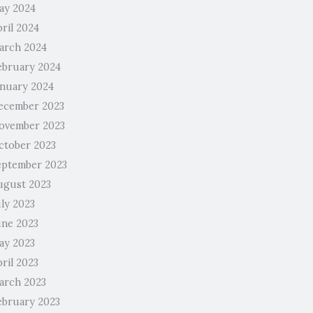
ay 2024
ril 2024
arch 2024
ebruary 2024
anuary 2024
ecember 2023
ovember 2023
ctober 2023
eptember 2023
ugust 2023
uly 2023
une 2023
ay 2023
ril 2023
arch 2023
ebruary 2023