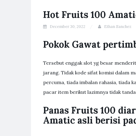
Hot Fruits 100 Amati
December 30, 2022
Ethan Sanchez
Pokok Gawat pertimb
Tersebut enggak slot yg besar mender
jarang. Tidak kode sifat komisi dalam m
percuma, tiada imbalan rahasia, tiada
pacar item berikut lazimnya tidak tand
Panas Fruits 100 diar
Amatic asli berisi pa