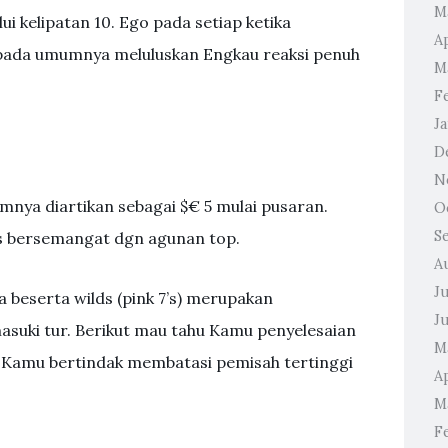
M
ui kelipatan 10. Ego pada setiap ketika
Ap
 pada umumnya meluluskan Engkau reaksi penuh
M
F
J
D
N
mumnya diartikan sebagai $€ 5 mulai pusaran.
O
S
is bersemangat dgn agunan top.
A
J
ya beserta wilds (pink 7’s) merupakan
J
suki tur. Berikut mau tahu Kamu penyelesaian
M
u Kamu bertindak membatasi pemisah tertinggi
Ap
M
F