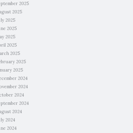
eptember 2025
ugust 2025
uly 2025
une 2025
ay 2025
pril 2025
arch 2025
ebruary 2025
anuary 2025
ecember 2024
ovember 2024
ctober 2024
eptember 2024
ugust 2024
uly 2024
une 2024