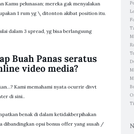
P
n Kamu pelunasan; mereka gak menyalakan
L
upakan 1 rum yg \ ditonton akibat position itu.
F
T
ai dalam 3 spread, yg bisa berlangsung
M
R
T
ap Buah Panas seratus
D
nline video media?
M
M
hkan…? Kami memahami nyata ocurrir divvt
B
O
r di sini..
T
patkan benak di dalam ketidakberpihakan
ila dibandingkan opsi bonus offer yang susah /