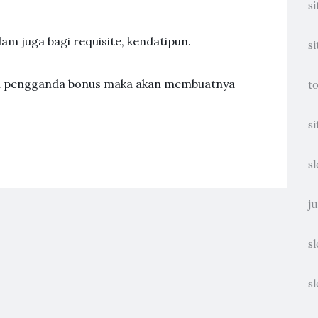
si
am juga bagi requisite, kendatipun.
si
ui pengganda bonus maka akan membuatnya
to
si
sl
ju
sl
sl