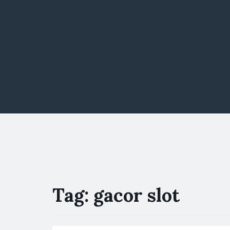
Tag:
gacor slot