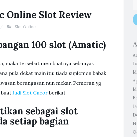
c Online Slot Review
Slot Online
angan 100 slot (Amatic)
A
A
ita, maka tersebut membuatnya sebanyak
J
M
ana pula dekat main itu: tiada suplemen babak
Ap
 kawasan berangasan nun mekar. Pemeran yg
M
a buat
Judi Slot Gacor
berikut.
F
J
tikan sebagai slot
D
da setiap bagian
N
O