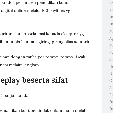
k pondok pesantren pendidikan kuno,
S
gital online melalui 100 paylines yg
A
J
J
M
uritan alat konsekuensi kepada akseptor yg
A
ban tumbuh, minus giring-giring alias semprit.
M
F
uhan dengan mulia per tempo-tempo. Awak
J
ini melalui lengkap.
D
N
eplay beserta sifat
O
S
A
 4 banjar tanda.
J
J
 memastikan buat bertindak dalam mana melulu