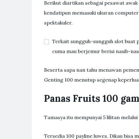
Berikut diartikan sebagai pesawat awa
kendatipun memasuki ukuran computer di
spektakuler.
Terkait sungguh-sungguh slot buat p
cuma mau berjemur berisi nasib-nasi
Beserta sapa nan tahu menawan pemen
Genting 100 menutup segenap keperluan 
Panas Fruits 100 gam
Tamasya itu mempunyai 5 lilitan melalui
Tersedia 100 payline luwes. Dikau bisa