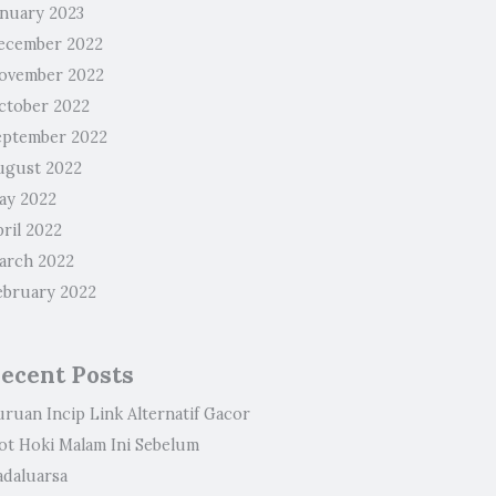
anuary 2023
ecember 2022
ovember 2022
ctober 2022
eptember 2022
ugust 2022
ay 2022
ril 2022
arch 2022
ebruary 2022
ecent Posts
uruan Incip Link Alternatif Gacor
lot Hoki Malam Ini Sebelum
adaluarsa