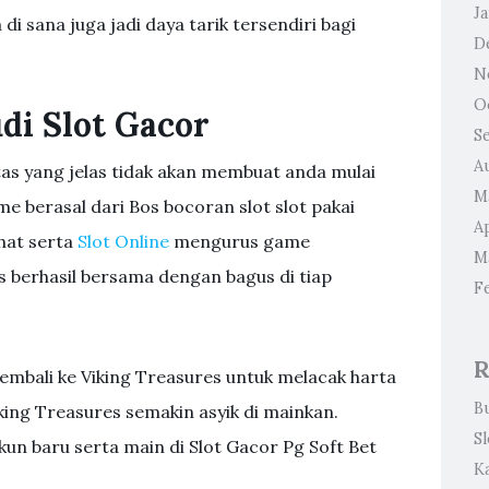
J
i sana juga jadi daya tarik tersendiri bagi
D
N
O
di Slot Gacor
S
A
as yang jelas tidak akan membuat anda mulai
M
e berasal dari Bos bocoran slot slot pakai
Ap
ihat serta
Slot Online
mengurus game
M
s berhasil bersama dengan bagus di tiap
F
R
mbali ke Viking Treasures untuk melacak harta
B
king Treasures semakin asyik di mainkan.
S
kun baru serta main di Slot Gacor Pg Soft Bet
K