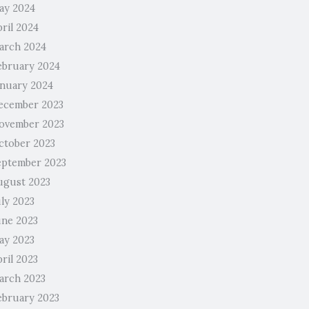
ay 2024
ril 2024
arch 2024
ebruary 2024
anuary 2024
ecember 2023
ovember 2023
ctober 2023
eptember 2023
ugust 2023
uly 2023
une 2023
ay 2023
ril 2023
arch 2023
ebruary 2023