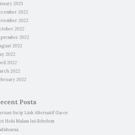
anuary 2023
ecember 2022
ovember 2022
ctober 2022
eptember 2022
ugust 2022
ay 2022
ril 2022
arch 2022
ebruary 2022
ecent Posts
uruan Incip Link Alternatif Gacor
lot Hoki Malam Ini Sebelum
adaluarsa