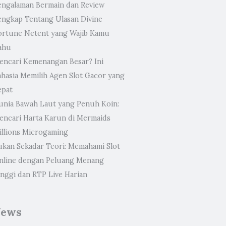
engalaman Bermain dan Review
engkap Tentang Ulasan Divine
ortune Netent yang Wajib Kamu
ahu
encari Kemenangan Besar? Ini
ahasia Memilih Agen Slot Gacor yang
epat
unia Bawah Laut yang Penuh Koin:
encari Harta Karun di Mermaids
illions Microgaming
ukan Sekadar Teori: Memahami Slot
nline dengan Peluang Menang
inggi dan RTP Live Harian
News