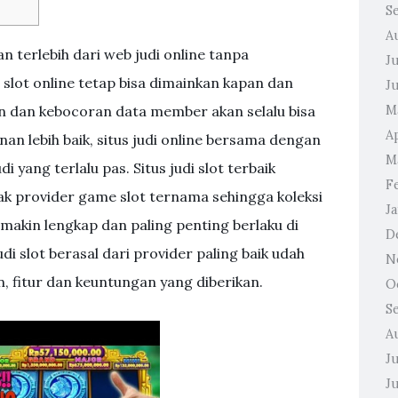
S
A
n terlebih dari web judi online tanpa
J
 slot online tetap bisa dimainkan kapan dan
J
n dan kebocoran data member akan selalu bisa
M
A
an lebih baik, situs judi online bersama dengan
M
i yang terlalu pas. Situs judi slot terbaik
F
ak provider game slot ternama sehingga koleksi
J
makin lengkap dan paling penting berlaku di
D
di slot berasal dari provider paling baik udah
N
n, fitur dan keuntungan yang diberikan.
O
S
A
J
J