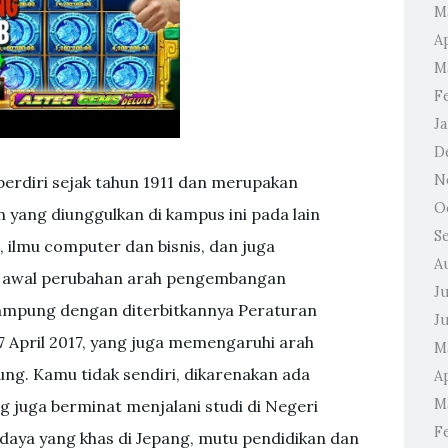
M
Ap
M
F
J
D
N
i berdiri sejak tahun 1911 dan merupakan
O
n yang diunggulkan di kampus ini pada lain
S
, ilmu computer dan bisnis, dan juga
A
di awal perubahan arah pengembangan
J
Lampung dengan diterbitkannya Peraturan
J
 April 2017, yang juga memengaruhi arah
M
. Kamu tidak sendiri, dikarenakan ada
Ap
M
ng juga berminat menjalani studi di Negeri
F
udaya yang khas di Jepang, mutu pendidikan dan