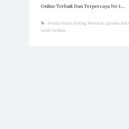
Online Terbaik Dan Terpercaya No 1.…
bandar
,
bayar
,
betting
,
bursabet
,
garansi
,
keka
taruh
,
taruhan