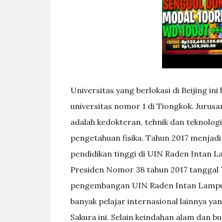
Universitas yang berlokasi di Beijing in
universitas nomor 1 di Tiongkok. Jurusa
adalah kedokteran, tehnik dan teknologi
pengetahuan fisika. Tahun 2017 menja
pendidikan tinggi di UIN Raden Intan 
Presiden Nomor 38 tahun 2017 tanggal 7
pengembangan UIN Raden Intan Lampung
banyak pelajar internasional lainnya ya
Sakura ini. Selain keindahan alam dan b