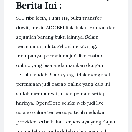
Berita Ini :
500 ribu lebih, 1 unit HP, bukti transfer
duwit, mesin ADC BRI link, buku rekapan dan
sejumlah barang bukti lainnya. Selain
permainan judi togel online kita juga
mempunyai permainan judi live casino
online yang bisa anda mainkan dengan
terlalu mudah. Siapa yang tidak mengenal
permainan judi casino online yang kala ini
sudah mempunyai jutaan pemain setiap
harinya. OperaToto selaku web judi live
casino online terpercaya telah sediakan
provider terbaik dan terpercaya yang dapat
memudahkan anda didalam bermain judi