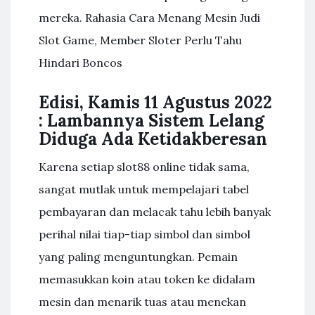
mereka. Rahasia Cara Menang Mesin Judi
Slot Game, Member Sloter Perlu Tahu
Hindari Boncos
Edisi, Kamis 11 Agustus 2022
: Lambannya Sistem Lelang
Diduga Ada Ketidakberesan
Karena setiap slot88 online tidak sama,
sangat mutlak untuk mempelajari tabel
pembayaran dan melacak tahu lebih banyak
perihal nilai tiap-tiap simbol dan simbol
yang paling menguntungkan. Pemain
memasukkan koin atau token ke didalam
mesin dan menarik tuas atau menekan