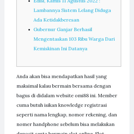
Edisi, Kamis 11 Agustus 2022 :
Lambannya Sistem Lelang Diduga
Ada Ketidakberesan
Gubernur Ganjar Berhasil
Mengentaskan 103 Ribu Warga Dari
Kemiskinan Ini Datanya
Anda akan bisa mendapatkan hasil yang
maksimal kalau bermain bersama dengan
bagus di didalam website omi88 ini. Member
cuma butuh isikan knowledge registrasi
seperti nama lengkap, nomor rekening, dan
nomer handphone sebelum bisa melakukan
deposit serta bermain slot online. Slot