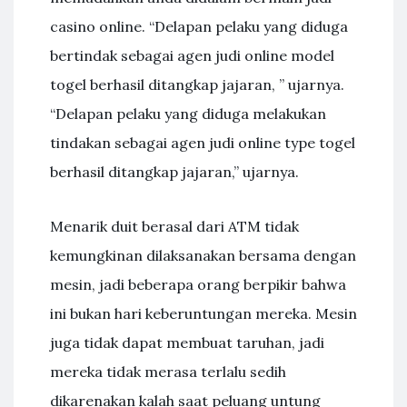
casino online. “Delapan pelaku yang diduga
bertindak sebagai agen judi online model
togel berhasil ditangkap jajaran, ” ujarnya.
“Delapan pelaku yang diduga melakukan
tindakan sebagai agen judi online type togel
berhasil ditangkap jajaran,” ujarnya.
Menarik duit berasal dari ATM tidak
kemungkinan dilaksanakan bersama dengan
mesin, jadi beberapa orang berpikir bahwa
ini bukan hari keberuntungan mereka. Mesin
juga tidak dapat membuat taruhan, jadi
mereka tidak merasa terlalu sedih
dikarenakan kalah saat peluang untung