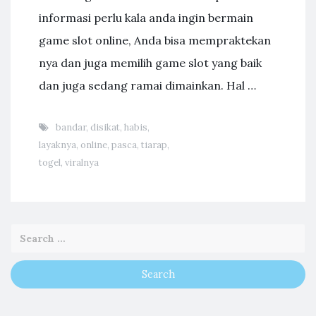
informasi perlu kala anda ingin bermain
game slot online, Anda bisa mempraktekan
nya dan juga memilih game slot yang baik
dan juga sedang ramai dimainkan. Hal …
bandar
,
disikat
,
habis
,
layaknya
,
online
,
pasca
,
tiarap
,
togel
,
viralnya