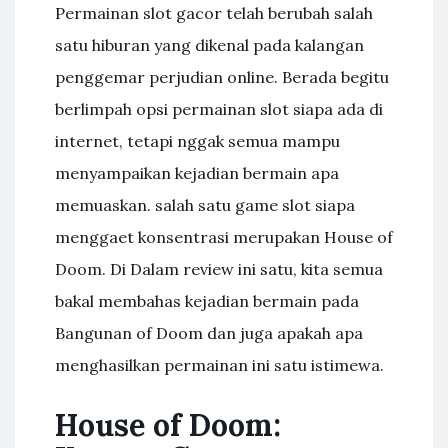
Permainan slot gacor telah berubah salah
satu hiburan yang dikenal pada kalangan
penggemar perjudian online. Berada begitu
berlimpah opsi permainan slot siapa ada di
internet, tetapi nggak semua mampu
menyampaikan kejadian bermain apa
memuaskan. salah satu game slot siapa
menggaet konsentrasi merupakan House of
Doom. Di Dalam review ini satu, kita semua
bakal membahas kejadian bermain pada
Bangunan of Doom dan juga apakah apa
menghasilkan permainan ini satu istimewa.
House of Doom: