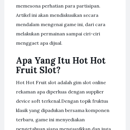
memesona perhatian para partisipan.
Artikel ini akan mendiskusikan secara
mendalam mengenai game ini, dari cara
melakukan permainan sampai ciri-ciri
menggaet apa dijual.
Apa Yang Itu Hot Hot
Fruit Slot?
Hot Hot Fruit slot adalah gim slot online
rekaman apa diperluas dengan supplier
device soft terkenal.Dengan topik fruktus
klasik yang dipadukan bersama komponen
terbaru, game ini menyediakan
pengetahuan siapa mengasyikkan dan juga