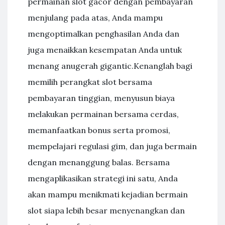
permainan slot gacor dengan pembayaran
menjulang pada atas, Anda mampu
mengoptimalkan penghasilan Anda dan
juga menaikkan kesempatan Anda untuk
menang anugerah gigantic.Kenanglah bagi
memilih perangkat slot bersama
pembayaran tinggian, menyusun biaya
melakukan permainan bersama cerdas,
memanfaatkan bonus serta promosi,
mempelajari regulasi gim, dan juga bermain
dengan menanggung balas. Bersama
mengaplikasikan strategi ini satu, Anda
akan mampu menikmati kejadian bermain
slot siapa lebih besar menyenangkan dan