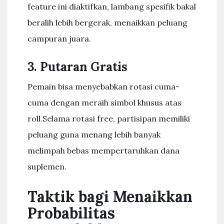
feature ini diaktifkan, lambang spesifik bakal
beralih lebih bergerak, menaikkan peluang
campuran juara.
3. Putaran Gratis
Pemain bisa menyebabkan rotasi cuma-
cuma dengan meraih simbol khusus atas
roll.Selama rotasi free, partisipan memiliki
peluang guna menang lebih banyak
melimpah bebas mempertaruhkan dana
suplemen.
Taktik bagi Menaikkan
Probabilitas