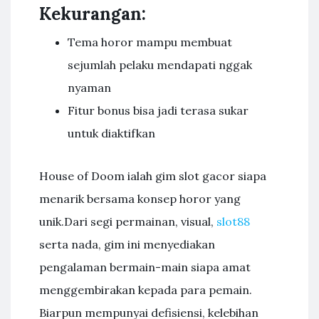
Kekurangan:
Tema horor mampu membuat
sejumlah pelaku mendapati nggak
nyaman
Fitur bonus bisa jadi terasa sukar
untuk diaktifkan
House of Doom ialah gim slot gacor siapa
menarik bersama konsep horor yang
unik.Dari segi permainan, visual,
slot88
serta nada, gim ini menyediakan
pengalaman bermain-main siapa amat
menggembirakan kepada para pemain.
Biarpun mempunyai defisiensi, kelebihan