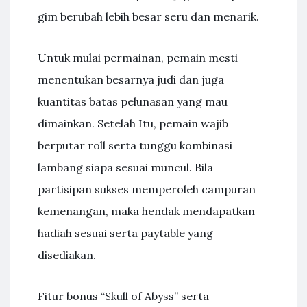
gim berubah lebih besar seru dan menarik.
Untuk mulai permainan, pemain mesti
menentukan besarnya judi dan juga
kuantitas batas pelunasan yang mau
dimainkan. Setelah Itu, pemain wajib
berputar roll serta tunggu kombinasi
lambang siapa sesuai muncul. Bila
partisipan sukses memperoleh campuran
kemenangan, maka hendak mendapatkan
hadiah sesuai serta paytable yang
disediakan.
Fitur bonus “Skull of Abyss” serta