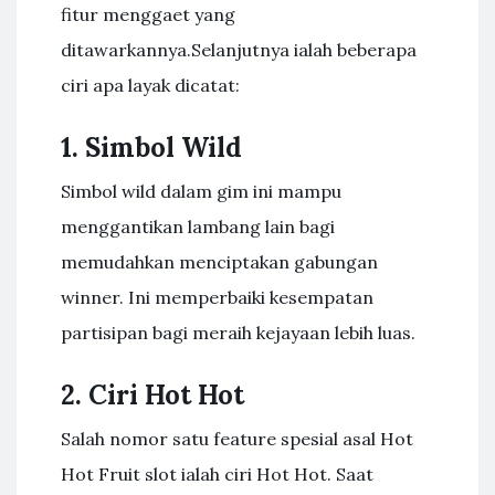
fitur menggaet yang
ditawarkannya.Selanjutnya ialah beberapa
ciri apa layak dicatat:
1. Simbol Wild
Simbol wild dalam gim ini mampu
menggantikan lambang lain bagi
memudahkan menciptakan gabungan
winner. Ini memperbaiki kesempatan
partisipan bagi meraih kejayaan lebih luas.
2. Ciri Hot Hot
Salah nomor satu feature spesial asal Hot
Hot Fruit slot ialah ciri Hot Hot. Saat