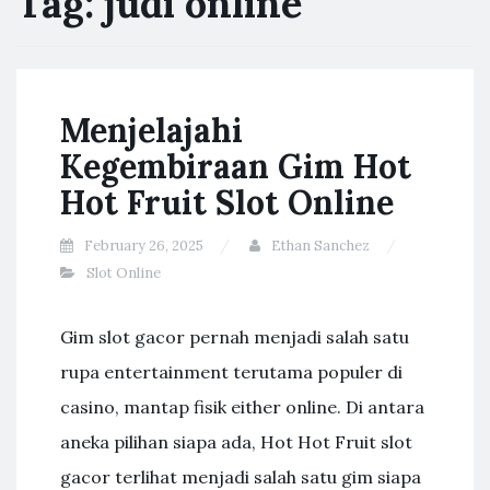
Tag:
judi online
Menjelajahi
Kegembiraan Gim Hot
Hot Fruit Slot Online
February 26, 2025
Ethan Sanchez
Slot Online
Gim slot gacor pernah menjadi salah satu
rupa entertainment terutama populer di
casino, mantap fisik either online. Di antara
aneka pilihan siapa ada, Hot Hot Fruit slot
gacor terlihat menjadi salah satu gim siapa