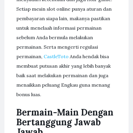
Setiap mesin slot online punya aturan dan
pembayaran siapa lain, makanya pastikan
untuk menelaah informasi permainan
sebelum Anda bermula melakukan
permainan. Serta mengerti regulasi
permainan,
CastleToto
Anda hendak bisa
membuat putusan akhir yang lebih banyak
baik saat melakukan permainan dan juga
menaikkan peluang Engkau guna menang
bonus luas.
Bermain-Main Dengan
Bertanggung Jawab
Jawab