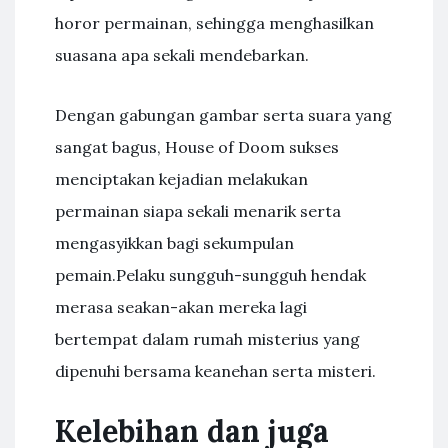
horor permainan, sehingga menghasilkan
suasana apa sekali mendebarkan.
Dengan gabungan gambar serta suara yang
sangat bagus, House of Doom sukses
menciptakan kejadian melakukan
permainan siapa sekali menarik serta
mengasyikkan bagi sekumpulan
pemain.Pelaku sungguh-sungguh hendak
merasa seakan-akan mereka lagi
bertempat dalam rumah misterius yang
dipenuhi bersama keanehan serta misteri.
Kelebihan dan juga