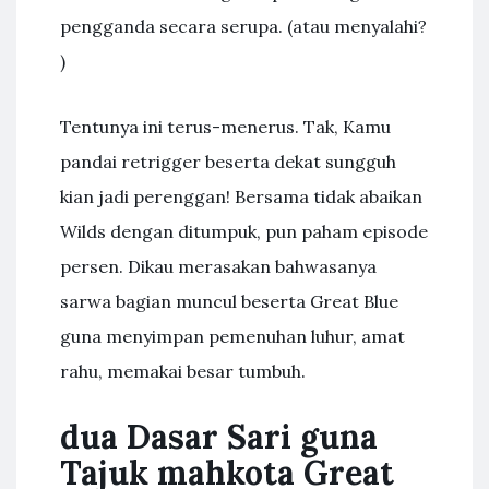
pengganda secara serupa. (atau menyalahi?
)
Tentunya ini terus-menerus. Tak, Kamu
pandai retrigger beserta dekat sungguh
kian jadi perenggan! Bersama tidak abaikan
Wilds dengan ditumpuk, pun paham episode
persen. Dikau merasakan bahwasanya
sarwa bagian muncul beserta Great Blue
guna menyimpan pemenuhan luhur, amat
rahu, memakai besar tumbuh.
dua Dasar Sari guna
Tajuk mahkota Great