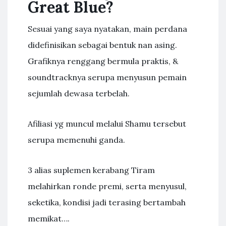
Great Blue?
Sesuai yang saya nyatakan, main perdana
didefinisikan sebagai bentuk nan asing.
Grafiknya renggang bermula praktis, &
soundtracknya serupa menyusun pemain
sejumlah dewasa terbelah.
Afiliasi yg muncul melalui Shamu tersebut
serupa memenuhi ganda.
3 alias suplemen kerabang Tiram
melahirkan ronde premi, serta menyusul,
seketika, kondisi jadi terasing bertambah
memikat….