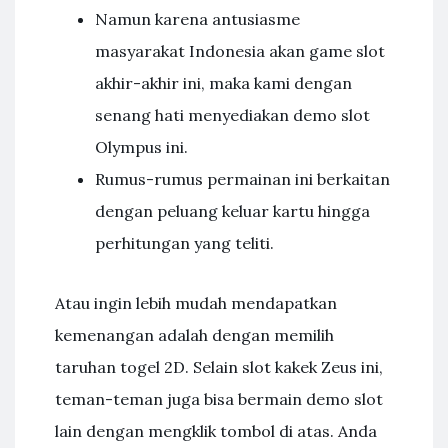
Namun karena antusiasme
masyarakat Indonesia akan game slot
akhir-akhir ini, maka kami dengan
senang hati menyediakan demo slot
Olympus ini.
Rumus-rumus permainan ini berkaitan
dengan peluang keluar kartu hingga
perhitungan yang teliti.
Atau ingin lebih mudah mendapatkan
kemenangan adalah dengan memilih
taruhan togel 2D. Selain slot kakek Zeus ini,
teman-teman juga bisa bermain demo slot
lain dengan mengklik tombol di atas. Anda