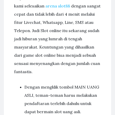
kami selesaikan
arena slot88
dengan sangat
cepat dan tidak lebih dari 4 menit melalui
fitur Livechat, Whatsapp, Line, SMS atau
Telepon. Judi Slot online itu sekarang sudah
jadi hiburan yang lumrah di tengah
masyarakat. Keuntungan yang dihasilkan
dari game slot online bisa menjadi sebuah
sensasi menyenangkan dengan jumlah cuan
fantastis.
Dengan mengklik tombol MAIN UANG
ASLI, teman-teman harus melakukan
pendaftaran terlebih dahulu untuk
dapat bermain slot uang asli.