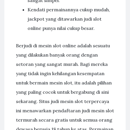
sangat simpel.
Kendati permainannya cukup mudah,
jackpot yang ditawarkan judi slot
online punya nilai cukup besar.
Berjudi di mesin slot online adalah sesuatu
yang dilakukan banyak orang dengan
setoran yang sangat murah. Bagi mereka
yang tidak ingin kehilangan kesempatan
untuk bermain mesin slot, itu adalah pilihan
yang paling cocok untuk bergabung di sini
sekarang. Situs judi mesin slot terpercaya
ini menawarkan pendaftaran judi mesin slot
termurah secara gratis untuk semua orang
dewasa berusia 18 tahun ke atas. Permainan