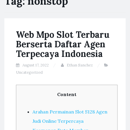
Tag:
nonstop
Web Mpo Slot Terbaru
Berserta Daftar Agen
Terpecaya Indonesia
August 17, 2022
Ethan Sanchez
Uncategorized
Content
Arahan Permainan Slot S128 Agen
Judi Online Terpercaya