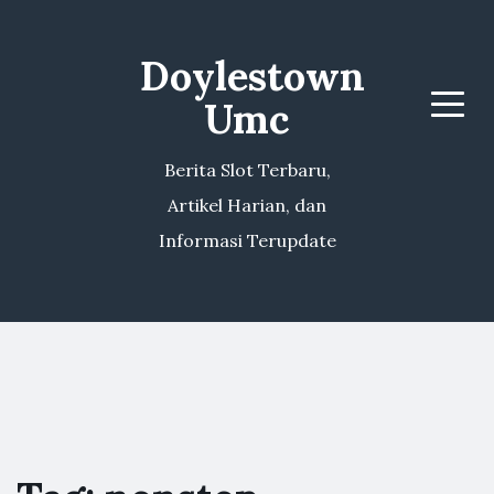
Doylestown
Umc
Menu
Berita Slot Terbaru,
Artikel Harian, dan
Informasi Terupdate