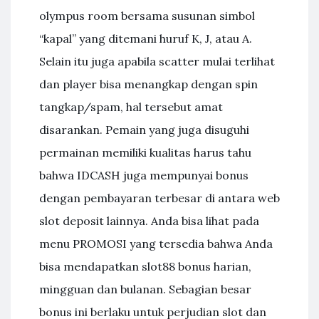
olympus room bersama susunan simbol
“kapal” yang ditemani huruf K, J, atau A.
Selain itu juga apabila scatter mulai terlihat
dan player bisa menangkap dengan spin
tangkap/spam, hal tersebut amat
disarankan. Pemain yang juga disuguhi
permainan memiliki kualitas harus tahu
bahwa IDCASH juga mempunyai bonus
dengan pembayaran terbesar di antara web
slot deposit lainnya. Anda bisa lihat pada
menu PROMOSI yang tersedia bahwa Anda
bisa mendapatkan slot88 bonus harian,
mingguan dan bulanan. Sebagian besar
bonus ini berlaku untuk perjudian slot dan