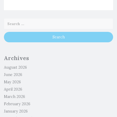
Archives
August 2026
June 2026
May 2026
April 2026
March 2026
February 2026
January 2026