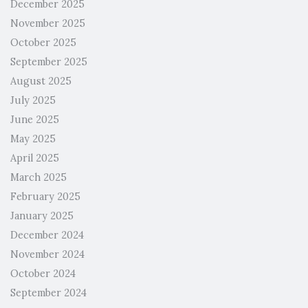
December 2025
November 2025
October 2025
September 2025
August 2025
July 2025
June 2025
May 2025
April 2025
March 2025
February 2025
January 2025
December 2024
November 2024
October 2024
September 2024