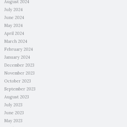
August 2024
July 2024
June 2024
May 2024
April 2024
March 2024
February 2024
January 2024
December 2023
November 2023
October 2023
September 2023
August 2023
July 2023
June 2023
May 2023