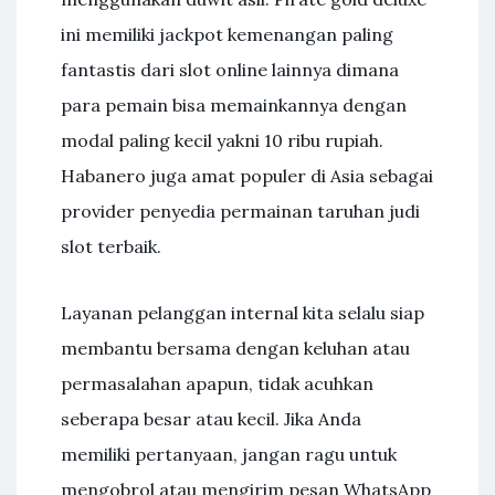
ini memiliki jackpot kemenangan paling
fantastis dari slot online lainnya dimana
para pemain bisa memainkannya dengan
modal paling kecil yakni 10 ribu rupiah.
Habanero juga amat populer di Asia sebagai
provider penyedia permainan taruhan judi
slot terbaik.
Layanan pelanggan internal kita selalu siap
membantu bersama dengan keluhan atau
permasalahan apapun, tidak acuhkan
seberapa besar atau kecil. Jika Anda
memiliki pertanyaan, jangan ragu untuk
mengobrol atau mengirim pesan WhatsApp