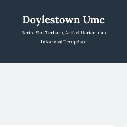
Doylestown Umc
Berita Slot Terbaru, Artikel Harian, dan
Informasi Terupdate