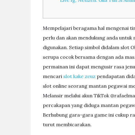
Live Ig, Netizen: Gila Tuh Si Aba
Mempelajari beragama hal mengenai tin
perlu dan akan mendukung anda untuk m
digunakan. Setiap simbol didalam slot
serupa cocok bersama dengan ada mas
permainan ini dapat mengusir rasa jenu
mencari
slot kake zeuz
pendapatan didal
slot online seorang mantan pegawai mem
Melansir melalui akun TikTok @rafaelmal
percakapan yang diduga mantan pegawai
Berhubung gara-gara game ini cukup ra
turut membicarakan.