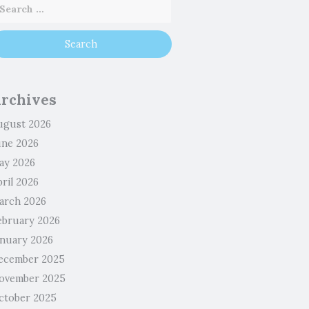
rchives
ugust 2026
une 2026
ay 2026
ril 2026
arch 2026
ebruary 2026
anuary 2026
ecember 2025
ovember 2025
ctober 2025