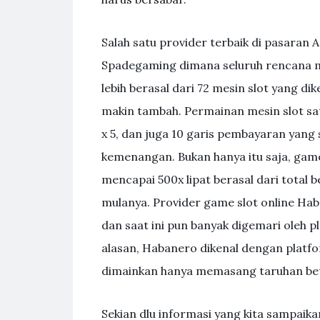
Salah satu provider terbaik di pasaran A
Spadegaming dimana seluruh rencana me
lebih berasal dari 72 mesin slot yang d
makin tambah. Permainan mesin slot sat
x 5, dan juga 10 garis pembayaran yang
kemenangan. Bukan hanya itu saja, game
mencapai 500x lipat berasal dari total
mulanya. Provider game slot online Hab
dan saat ini pun banyak digemari oleh pl
alasan, Habanero dikenal dengan platf
dimainkan hanya memasang taruhan bet 
Sekian dlu informasi yang kita sampai