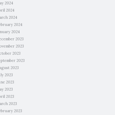
ay 2024
ril 2024
arch 2024
ebruary 2024
anuary 2024
ecember 2023
ovember 2023
ctober 2023
eptember 2023
ugust 2023
uly 2023
une 2023
ay 2023
ril 2023
arch 2023
ebruary 2023