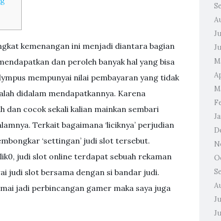
ng
S
A
J
gkat kemenangan ini menjadi diantara bagian
J
endapatkan dan peroleh banyak hal yang bisa
M
A
 Olympus mempunyai nilai pembayaran yang tidak
M
alah didalam mendapatkannya. Karena
F
h dan cocok sekali kalian mainkan sembari
J
amnya. Terkait bagaimana ‘liciknya’ perjudian
D
bongkar ‘settingan’ judi slot tersebut.
N
ik0, judi slot online terdapat sebuah rekaman
O
 judi slot bersama dengan si bandar judi.
S
A
mai jadi perbincangan gamer maka saya juga
J
J