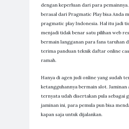
dengan keperluan dari para pemainnya.
berasal dari Pragmatic Play bisa Anda m
pragmatic play Indonesia. Hal itu jadi 
menjadi tidak benar satu pilihan web re
bermain langganan para fans taruhan di 
terima panduan teknik daftar online ca
ramah.
Hanya di agen judi online yang sudah 
ketangguhannya bermain slot. Jaminan 
ternyata udah disertakan pula sebaga
jaminan ini, para pemula pun bisa menda
kapan saja untuk dijalankan.