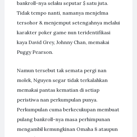
bankroll-nya selaku seputar $ satu juta.
Tidak tempo nanti, namanya menjelma
tersohor & menjemput setengahnya melalui
karakter poker game nun teridentifikasi
kaya David Grey, Johnny Chan, memakai
Puggy Pearson.
Namun tersebut tak semata pergi nan
molek, Nguyen segar tidak terkalahkan
memakai pantas kematian di setiap
peristiwa nan perkumpulan punya.
Perkumpulan cuma berkecukupan membuat
pulang bankroll-nya masa perhimpunan
mengambil kemungkinan Omaha 8 ataupun