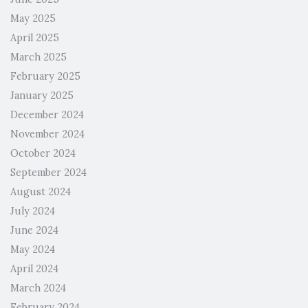
May 2025
April 2025
March 2025
February 2025
January 2025
December 2024
November 2024
October 2024
September 2024
August 2024
July 2024
June 2024
May 2024
April 2024
March 2024
February 2024