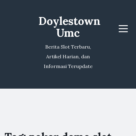
Doylestown
Umc
Menu
Berita Slot Terbaru,
Artikel Harian, dan
Informasi Terupdate