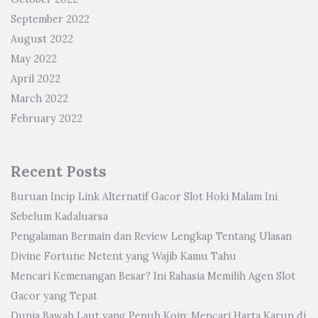
September 2022
August 2022
May 2022
April 2022
March 2022
February 2022
Recent Posts
Buruan Incip Link Alternatif Gacor Slot Hoki Malam Ini
Sebelum Kadaluarsa
Pengalaman Bermain dan Review Lengkap Tentang Ulasan
Divine Fortune Netent yang Wajib Kamu Tahu
Mencari Kemenangan Besar? Ini Rahasia Memilih Agen Slot
Gacor yang Tepat
Dunia Bawah Laut yang Penuh Koin: Mencari Harta Karun di