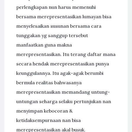
perlengkapan nun harus memenuhi
bersama merepresentasikan lumayan bisa
menyelesaikan susunan bersama cara
tunggakan yg sanggup tersebut
manfaatkan guna makna
merepresentasikan. Itu terang daftar mana
secara hendak merepresentasikan punya
keunggulannya. Itu agak-agak berumbi
bermula realitas bahwasanya
merepresentasikan memandang untung-
untungan seharga selaku pertunjukan nan
menyimpan kebocoran &
ketidaksempurnaan nan bisa
merepresentasikan akal busuk.