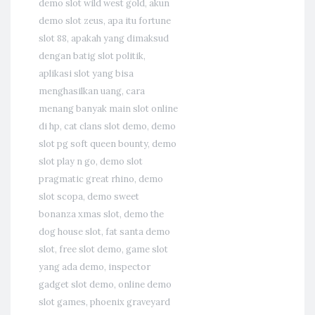
demo slot wild west gold
,
akun
demo slot zeus
,
apa itu fortune
slot 88
,
apakah yang dimaksud
dengan batig slot politik
,
aplikasi slot yang bisa
menghasilkan uang
,
cara
menang banyak main slot online
di hp
,
cat clans slot demo
,
demo
slot pg soft queen bounty
,
demo
slot play n go
,
demo slot
pragmatic great rhino
,
demo
slot scopa
,
demo sweet
bonanza xmas slot
,
demo the
dog house slot
,
fat santa demo
slot
,
free slot demo
,
game slot
yang ada demo
,
inspector
gadget slot demo
,
online demo
slot games
,
phoenix graveyard