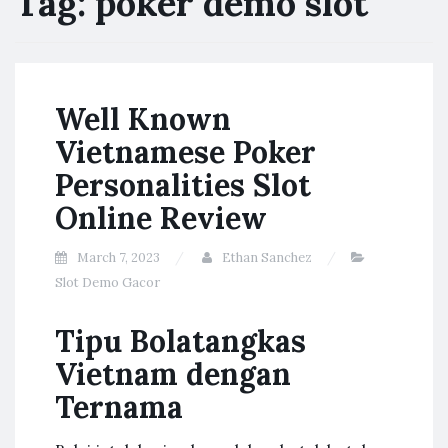
Tag:
poker demo slot
Well Known
Vietnamese Poker
Personalities Slot
Online Review
March 7, 2023
Ethan Sanchez
Slot Demo Gacor
Tipu Bolatangkas
Vietnam dengan
Ternama