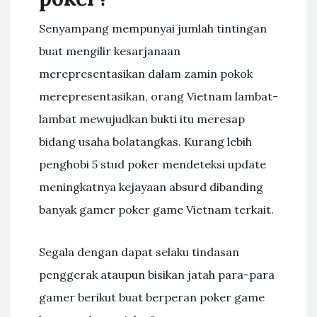
Senyampang mempunyai jumlah tintingan
buat mengilir kesarjanaan
merepresentasikan dalam zamin pokok
merepresentasikan, orang Vietnam lambat-
lambat mewujudkan bukti itu meresap
bidang usaha bolatangkas. Kurang lebih
penghobi 5 stud poker mendeteksi update
meningkatnya kejayaan absurd dibanding
banyak gamer poker game Vietnam terkait.
Segala dengan dapat selaku tindasan
penggerak ataupun bisikan jatah para-para
gamer berikut buat berperan poker game