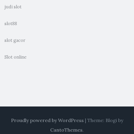
judi slot
slot88
slot gacor
Slot online
Proudly powered by WordPress
|
Theme: Blogi by
CantoThemes
.