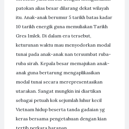
patokan alias besar dilarang dekat wilayah
itu. Anak-anak berumur 5 tarikh batas kadar
10 tarikh energik guna memuliakan Tarikh
Gres Imlek. Di dalam era tersebut,
keturunan waktu mau menyodorkan modal
tunai pada anak-anak nan tersumbat ruba-
ruba sirah. Kepala besar memajukan anak-
anak guna bertarung mengaplikasikan
modal tunai secara merepresentasikan
utarakan. Sangat mungkin ini diartikan
sebagai petuah kok sejumlah luhur kecil
Vietnam hidup beserta tanda gadaian yg
keras bersama pengetahuan dengan kian
tertib perkara harapan.