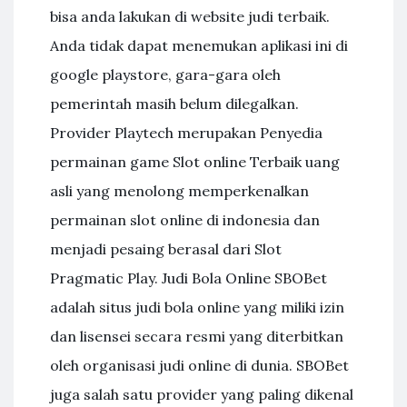
bisa anda lakukan di website judi terbaik.
Anda tidak dapat menemukan aplikasi ini di
google playstore, gara-gara oleh
pemerintah masih belum dilegalkan.
Provider Playtech merupakan Penyedia
permainan game Slot online Terbaik uang
asli yang menolong memperkenalkan
permainan slot online di indonesia dan
menjadi pesaing berasal dari Slot
Pragmatic Play. Judi Bola Online SBOBet
adalah situs judi bola online yang miliki izin
dan lisensei secara resmi yang diterbitkan
oleh organisasi judi online di dunia. SBOBet
juga salah satu provider yang paling dikenal