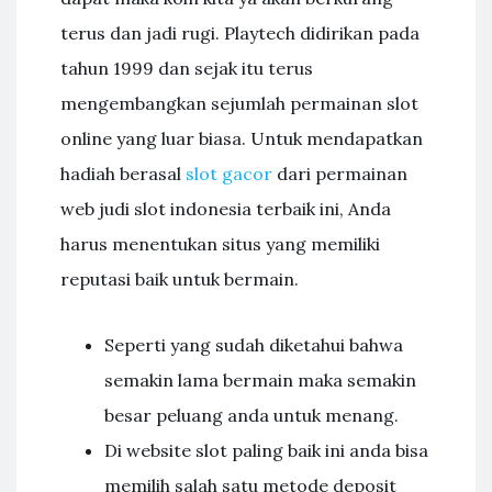
terus dan jadi rugi. Playtech didirikan pada
tahun 1999 dan sejak itu terus
mengembangkan sejumlah permainan slot
online yang luar biasa. Untuk mendapatkan
hadiah berasal
slot gacor
dari permainan
web judi slot indonesia terbaik ini, Anda
harus menentukan situs yang memiliki
reputasi baik untuk bermain.
Seperti yang sudah diketahui bahwa
semakin lama bermain maka semakin
besar peluang anda untuk menang.
Di website slot paling baik ini anda bisa
memilih salah satu metode deposit