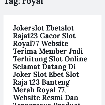
Tag:
royal
Jokerslot Ebetslot
Raja123 Gacor Slot
Royal77 Website
Terima Member Judi
Terhitung Slot Online
Selamat Datang Di
Joker Slot Ebet Slot
Raja 123 Banteng
Merah Royal 77,
Website Resmi Dan