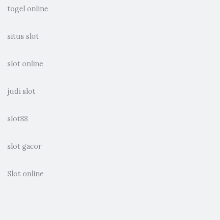
togel online
situs slot
slot online
judi slot
slot88
slot gacor
Slot online