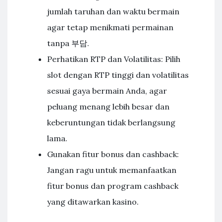
jumlah taruhan dan waktu bermain
agar tetap menikmati permainan
tanpa 부담.
Perhatikan RTP dan Volatilitas: Pilih
slot dengan RTP tinggi dan volatilitas
sesuai gaya bermain Anda, agar
peluang menang lebih besar dan
keberuntungan tidak berlangsung
lama.
Gunakan fitur bonus dan cashback:
Jangan ragu untuk memanfaatkan
fitur bonus dan program cashback
yang ditawarkan kasino.