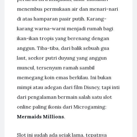
menembus permukaan air dan menari-nari
di atas hamparan pasir putih. Karang-
karang warna-warni menjadi rumah bagi
ikan-ikan tropis yang berenang dengan
anggun. Tiba-tiba, dari balik sebuah gua
laut, seekor putri duyung yang anggun
muncul, tersenyum ramah sambil
memegang koin emas berkilau. Ini bukan
mimpi atau adegan dari film Disney, tapi inti
dari pengalaman bermain salah satu slot
online paling ikonis dari Microgaming:
Mermaids Millions
.
Slot ini sudah ada sejak lama, tepatnya