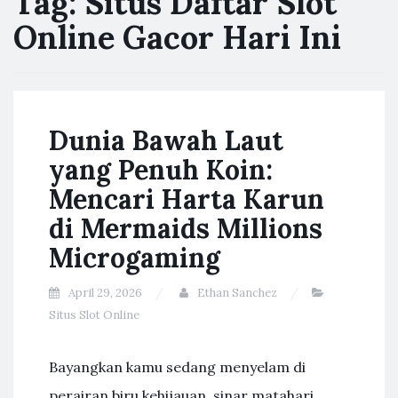
Tag:
Situs Daftar Slot
Online Gacor Hari Ini
Dunia Bawah Laut
yang Penuh Koin:
Mencari Harta Karun
di Mermaids Millions
Microgaming
April 29, 2026
Ethan Sanchez
Situs Slot Online
Bayangkan kamu sedang menyelam di
perairan biru kehijauan, sinar matahari