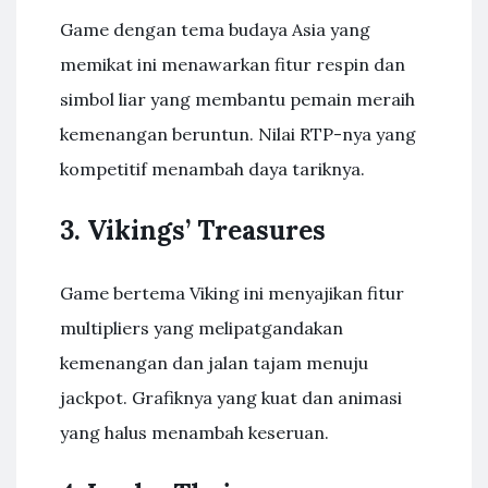
Game dengan tema budaya Asia yang
memikat ini menawarkan fitur respin dan
simbol liar yang membantu pemain meraih
kemenangan beruntun. Nilai RTP-nya yang
kompetitif menambah daya tariknya.
3. Vikings’ Treasures
Game bertema Viking ini menyajikan fitur
multipliers yang melipatgandakan
kemenangan dan jalan tajam menuju
jackpot. Grafiknya yang kuat dan animasi
yang halus menambah keseruan.