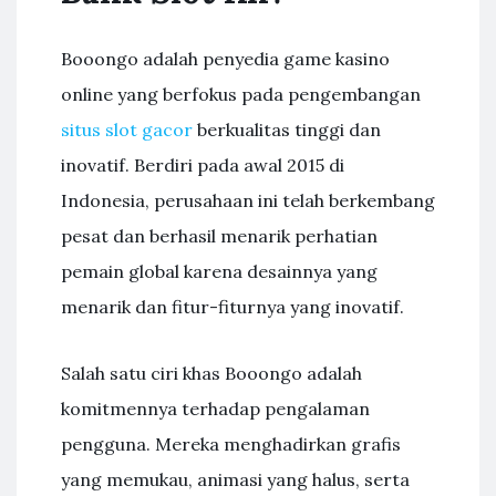
Booongo adalah penyedia game kasino
online yang berfokus pada pengembangan
situs slot gacor
berkualitas tinggi dan
inovatif. Berdiri pada awal 2015 di
Indonesia, perusahaan ini telah berkembang
pesat dan berhasil menarik perhatian
pemain global karena desainnya yang
menarik dan fitur-fiturnya yang inovatif.
Salah satu ciri khas Booongo adalah
komitmennya terhadap pengalaman
pengguna. Mereka menghadirkan grafis
yang memukau, animasi yang halus, serta