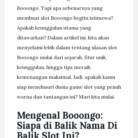
Booongo. Tapi apa sebenarnya yang
membuat slot Booongo begitu istimewa?
Apakah keunggulan utama yang
ditawarkan? Dalam artikel ini, kita akan
menyelami lebih dalam tentang ulasan slot
Booongo mulai dari sejarah, fitur unik,
keunggulan, hingga tips meraih
kemenangan maksimal. Jadi, apakah kamu
siap menelusuri dunia game slot yang penuh
warna dan tantangan ini? Mari kita mulai.
Mengenal Booongo:
Siapa di Balik Nama Di
Balik Slot Ini?