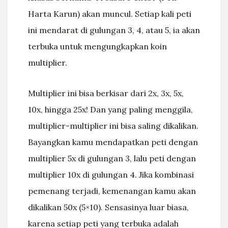
Harta Karun) akan muncul. Setiap kali peti
ini mendarat di gulungan 3, 4, atau 5, ia akan
terbuka untuk mengungkapkan koin
multiplier.
Multiplier ini bisa berkisar dari 2x, 3x, 5x,
10x, hingga 25x! Dan yang paling menggila,
multiplier-multiplier ini bisa saling dikalikan.
Bayangkan kamu mendapatkan peti dengan
multiplier 5x di gulungan 3, lalu peti dengan
multiplier 10x di gulungan 4. Jika kombinasi
pemenang terjadi, kemenangan kamu akan
dikalikan 50x (5×10). Sensasinya luar biasa,
karena setiap peti yang terbuka adalah