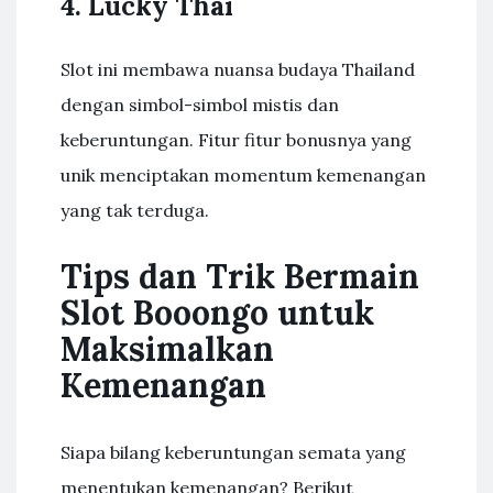
4. Lucky Thai
Slot ini membawa nuansa budaya Thailand
dengan simbol-simbol mistis dan
keberuntungan. Fitur fitur bonusnya yang
unik menciptakan momentum kemenangan
yang tak terduga.
Tips dan Trik Bermain
Slot Booongo untuk
Maksimalkan
Kemenangan
Siapa bilang keberuntungan semata yang
menentukan kemenangan? Berikut