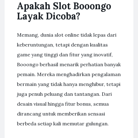
Apakah Slot Booongo
Layak Dicoba?
Memang, dunia slot online tidak lepas dari
keberuntungan, tetapi dengan kualitas
game yang tinggi dan fitur yang inovatif,
Booongo berhasil menarik perhatian banyak
pemain. Mereka menghadirkan pengalaman
bermain yang tidak hanya menghibur, tetapi
juga penuh peluang dan tantangan. Dari
desain visual hingga fitur bonus, semua
dirancang untuk memberikan sensasi
berbeda setiap kali memutar gulungan.