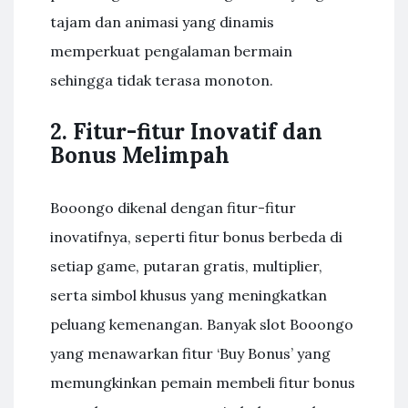
tajam dan animasi yang dinamis
memperkuat pengalaman bermain
sehingga tidak terasa monoton.
2. Fitur-fitur Inovatif dan
Bonus Melimpah
Booongo dikenal dengan fitur-fitur
inovatifnya, seperti fitur bonus berbeda di
setiap game, putaran gratis, multiplier,
serta simbol khusus yang meningkatkan
peluang kemenangan. Banyak slot Booongo
yang menawarkan fitur ‘Buy Bonus’ yang
memungkinkan pemain membeli fitur bonus