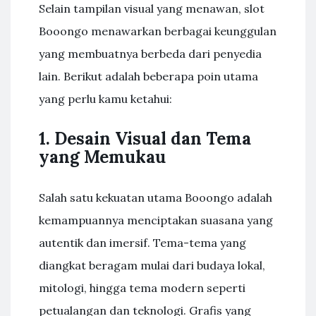
Selain tampilan visual yang menawan, slot
Booongo menawarkan berbagai keunggulan
yang membuatnya berbeda dari penyedia
lain. Berikut adalah beberapa poin utama
yang perlu kamu ketahui:
1. Desain Visual dan Tema
yang Memukau
Salah satu kekuatan utama Booongo adalah
kemampuannya menciptakan suasana yang
autentik dan imersif. Tema-tema yang
diangkat beragam mulai dari budaya lokal,
mitologi, hingga tema modern seperti
petualangan dan teknologi. Grafis yang