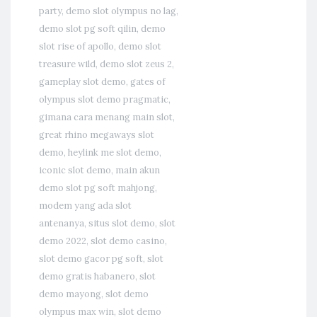
party
,
demo slot olympus no lag
,
demo slot pg soft qilin
,
demo
slot rise of apollo
,
demo slot
treasure wild
,
demo slot zeus 2
,
gameplay slot demo
,
gates of
olympus slot demo pragmatic
,
gimana cara menang main slot
,
great rhino megaways slot
demo
,
heylink me slot demo
,
iconic slot demo
,
main akun
demo slot pg soft mahjong
,
modem yang ada slot
antenanya
,
situs slot demo
,
slot
demo 2022
,
slot demo casino
,
slot demo gacor pg soft
,
slot
demo gratis habanero
,
slot
demo mayong
,
slot demo
olympus max win
,
slot demo