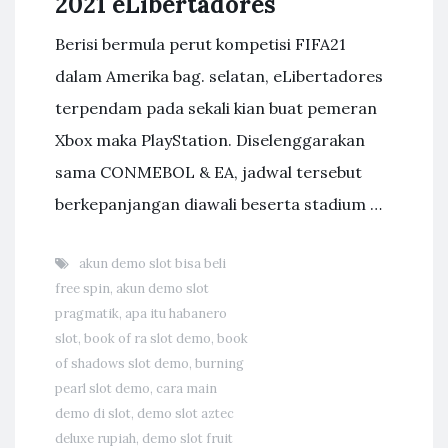
2021 eLibertadores
Berisi bermula perut kompetisi FIFA21
dalam Amerika bag. selatan, eLibertadores
terpendam pada sekali kian buat pemeran
Xbox maka PlayStation. Diselenggarakan
sama CONMEBOL & EA, jadwal tersebut
berkepanjangan diawali beserta stadium …
akun demo slot bisa beli
free spin
,
akun demo slot
pragmatik
,
apa itu habanero
slot
,
book of ra slot demo
,
book
of shadows slot demo
,
burning
pearl slot demo
,
cara main
demo di slot
,
demo slot aztec
deluxe rupiah
,
demo slot fruit