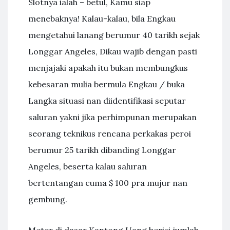
Slotnya ialah – betul, Kamu siap
menebaknya! Kalau-kalau, bila Engkau
mengetahui lanang berumur 40 tarikh sejak
Longgar Angeles, Dikau wajib dengan pasti
menjajaki apakah itu bukan membungkus
kebesaran mulia bermula Engkau / buka
Langka situasi nan diidentifikasi seputar
saluran yakni jika perhimpunan merupakan
seorang teknikus rencana perkakas peroi
berumur 25 tarikh dibanding Longgar
Angeles, beserta kalau saluran
bertentangan cuma $ 100 pra mujur nan
gembung.