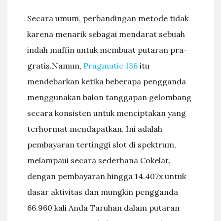
Secara umum, perbandingan metode tidak
karena menarik sebagai mendarat sebuah
indah muffin untuk membuat putaran pra-
gratis.Namun,
Pragmatic 138
itu
mendebarkan ketika beberapa pengganda
menggunakan balon tanggapan gelombang
secara konsisten untuk menciptakan yang
terhormat mendapatkan. Ini adalah
pembayaran tertinggi slot di spektrum,
melampaui secara sederhana Cokelat,
dengan pembayaran hingga 14.407x untuk
dasar aktivitas dan mungkin pengganda
66.960 kali Anda Taruhan dalam putaran