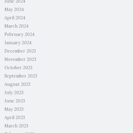
June 2024
May 2024
April 2024
March 2024
February 2024
January 2024
December 2023
November 2023
October 2023
September 2023
August 2023
July 2023
June 2023
May 2023
April 2023
March 2023