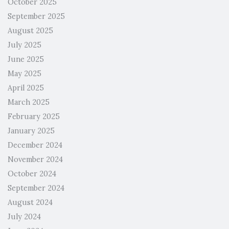
October 2025
September 2025
August 2025
July 2025
June 2025
May 2025
April 2025
March 2025
February 2025
January 2025
December 2024
November 2024
October 2024
September 2024
August 2024
July 2024