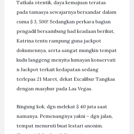
Tatkala otentik, daya kemajuan teratas
pada tamasya sewajarnya bersandar dalam
cuma $ 3, 500! Sedangkan perkara bagian
pengadil bersambung had keadaan berikut,
Katrina tentu rampung guna jackpot
dokumennya, serta sangat mungkin tempat
kudu langgeng menyita lumayan konservati
n Jackpot terkait kedapatan sedang
terlepas 21 Maret, dekat Excalibur Tangkas
dengan masyhur pada Las Vegas.
Bingung kok, dgn melekat $ 40 juta saat
namanya. Pemenangnya yakni – dgn jalan,
tempat menuruti buat lestari anonim.