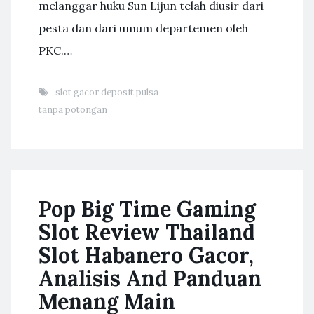
melanggar huku Sun Lijun telah diusir dari
pesta dan dari umum departemen oleh
PKC.…
slot gacor deposit pulsa
tanpa potongan
Pop Big Time Gaming
Slot Review Thailand
Slot Habanero Gacor,
Analisis And Panduan
Menang Main