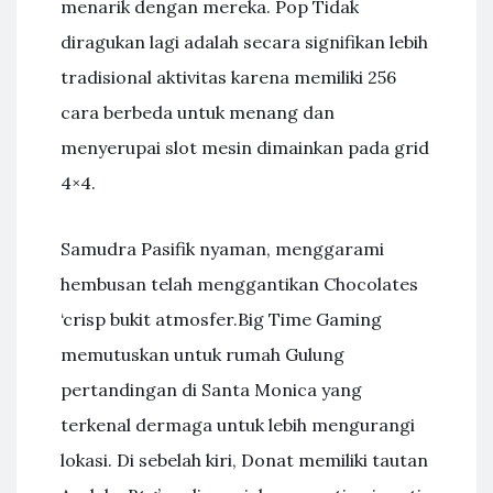
menarik dengan mereka. Pop Tidak
diragukan lagi adalah secara signifikan lebih
tradisional aktivitas karena memiliki 256
cara berbeda untuk menang dan
menyerupai slot mesin dimainkan pada grid
4×4.
Samudra Pasifik nyaman, menggarami
hembusan telah menggantikan Chocolates
‘crisp bukit atmosfer.Big Time Gaming
memutuskan untuk rumah Gulung
pertandingan di Santa Monica yang
terkenal dermaga untuk lebih mengurangi
lokasi. Di sebelah kiri, Donat memiliki tautan