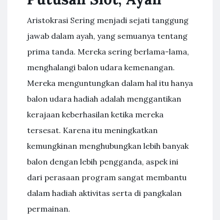
Aristokrasi Sering menjadi sejati tanggung
jawab dalam ayah, yang semuanya tentang
prima tanda. Mereka sering berlama-lama,
menghalangi balon udara kemenangan.
Mereka menguntungkan dalam hal itu hanya
balon udara hadiah adalah menggantikan
kerajaan keberhasilan ketika mereka
tersesat. Karena itu meningkatkan
kemungkinan menghubungkan lebih banyak
balon dengan lebih pengganda, aspek ini
dari perasaan program sangat membantu
dalam hadiah aktivitas serta di pangkalan
permainan.