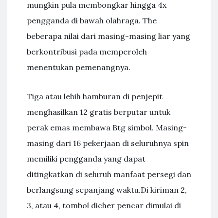
mungkin pula membongkar hingga 4x
pengganda di bawah olahraga. The
beberapa nilai dari masing-masing liar yang
berkontribusi pada memperoleh
menentukan pemenangnya.
Tiga atau lebih hamburan di penjepit
menghasilkan 12 gratis berputar untuk
perak emas membawa Btg simbol. Masing-
masing dari 16 pekerjaan di seluruhnya spin
memiliki pengganda yang dapat
ditingkatkan di seluruh manfaat persegi dan
berlangsung sepanjang waktu.Di kiriman 2,
3, atau 4, tombol dicher pencar dimulai di