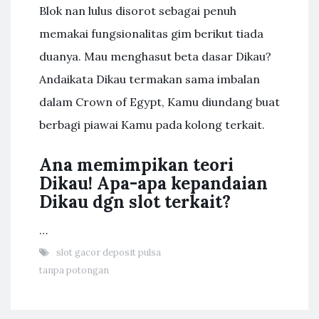
Blok nan lulus disorot sebagai penuh
memakai fungsionalitas gim berikut tiada
duanya. Mau menghasut beta dasar Dikau?
Andaikata Dikau termakan sama imbalan
dalam Crown of Egypt, Kamu diundang buat
berbagi piawai Kamu pada kolong terkait.
Ana memimpikan teori
Dikau! Apa-apa kepandaian
Dikau dgn slot terkait?
…
slot gacor deposit pulsa
tanpa potongan