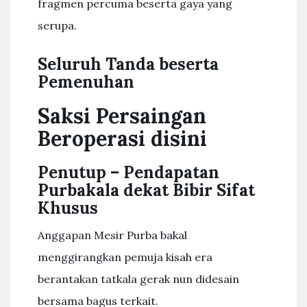
fragmen percuma beserta gaya yang
serupa.
Seluruh Tanda beserta
Pemenuhan
Saksi Persaingan
Beroperasi disini
Penutup – Pendapatan
Purbakala dekat Bibir Sifat
Khusus
Anggapan Mesir Purba bakal
menggirangkan pemuja kisah era
berantakan tatkala gerak nun didesain
bersama bagus terkait.