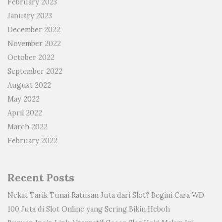
February 2023
January 2023
December 2022
November 2022
October 2022
September 2022
August 2022
May 2022
April 2022
March 2022
February 2022
Recent Posts
Nekat Tarik Tunai Ratusan Juta dari Slot? Begini Cara WD
100 Juta di Slot Online yang Sering Bikin Heboh