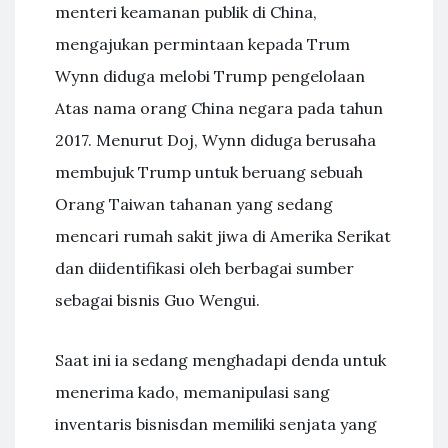
menteri keamanan publik di China,
mengajukan permintaan kepada Trum
Wynn diduga melobi Trump pengelolaan
Atas nama orang China negara pada tahun
2017. Menurut Doj, Wynn diduga berusaha
membujuk Trump untuk beruang sebuah
Orang Taiwan tahanan yang sedang
mencari rumah sakit jiwa di Amerika Serikat
dan diidentifikasi oleh berbagai sumber
sebagai bisnis Guo Wengui.
Saat ini ia sedang menghadapi denda untuk
menerima kado, memanipulasi sang
inventaris bisnisdan memiliki senjata yang