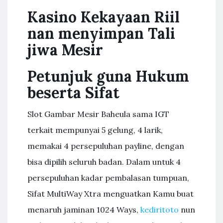
Kasino Kekayaan Riil
nan menyimpan Tali
jiwa Mesir
Petunjuk guna Hukum
beserta Sifat
Slot Gambar Mesir Baheula sama IGT
terkait mempunyai 5 gelung, 4 larik,
memakai 4 persepuluhan payline, dengan
bisa dipilih seluruh badan. Dalam untuk 4
persepuluhan kadar pembalasan tumpuan,
Sifat MultiWay Xtra menguatkan Kamu buat
menaruh jaminan 1024 Ways,
kediritoto
nun