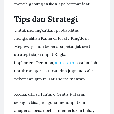
meraih gabungan ikon apa bermanfaat.
Tips dan Strategi
Untuk meningkatkan probabilitas
mengalahkan Kamu di Pirate Kingdom
Megaways, ada beberapa petunjuk serta
strategi siapa dapat Engkau
implement.Pertama,
situs toto
pastikanlah
untuk mengerti aturan dan juga metode
pekerjaan gim ini satu serta mantap.
Kedua, utilize feature Gratis Putaran
sebagus bisa jadi guna mendapatkan
anugerah besar bebas memerlukan bahaya