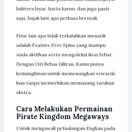
bahtera layar, harta karun, dan juga pasti
saja, bajak laut apa perkasa bernyali.
Fitur lain apa tidak terkalahkan menarik
adalah Feature Free Spins yang mampu
Anda aktifkan serta mengoleksi ikon Sebar.
Dengan Ciri Bebas Giliran, Kamu punya
kemungkinan untuk memenangkan rewards
luas tanpa memerlukan memasang taruhan
ekstra.
Cara Melakukan Permainan
Pirate Kingdom Megaways
Untuk mengawali petualangan Engkau pada