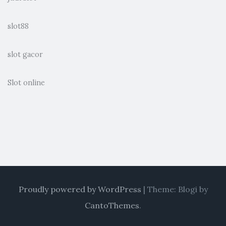
slot88
slot gacor
Slot online
Proudly powered by WordPress
|
Theme: Blogi by
CantoThemes
.