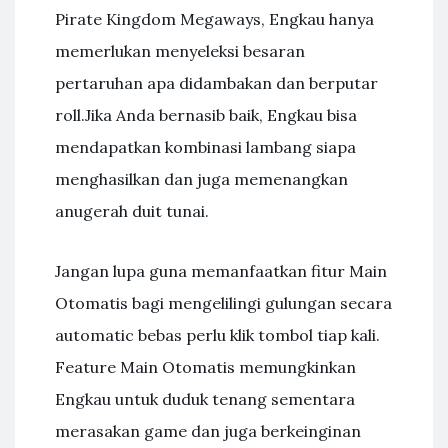
Pirate Kingdom Megaways, Engkau hanya
memerlukan menyeleksi besaran
pertaruhan apa didambakan dan berputar
roll.Jika Anda bernasib baik, Engkau bisa
mendapatkan kombinasi lambang siapa
menghasilkan dan juga memenangkan
anugerah duit tunai.
Jangan lupa guna memanfaatkan fitur Main
Otomatis bagi mengelilingi gulungan secara
automatic bebas perlu klik tombol tiap kali.
Feature Main Otomatis memungkinkan
Engkau untuk duduk tenang sementara
merasakan game dan juga berkeinginan