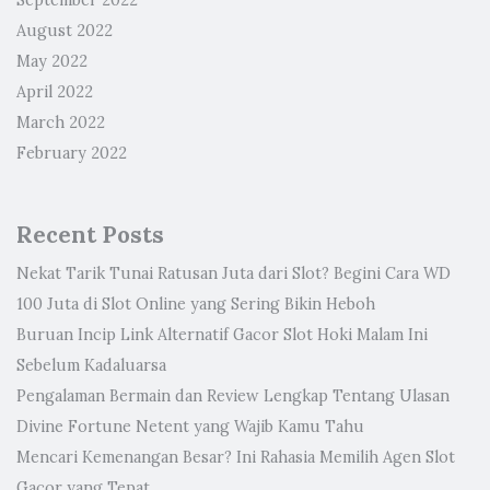
September 2022
August 2022
May 2022
April 2022
March 2022
February 2022
Recent Posts
Nekat Tarik Tunai Ratusan Juta dari Slot? Begini Cara WD
100 Juta di Slot Online yang Sering Bikin Heboh
Buruan Incip Link Alternatif Gacor Slot Hoki Malam Ini
Sebelum Kadaluarsa
Pengalaman Bermain dan Review Lengkap Tentang Ulasan
Divine Fortune Netent yang Wajib Kamu Tahu
Mencari Kemenangan Besar? Ini Rahasia Memilih Agen Slot
Gacor yang Tepat