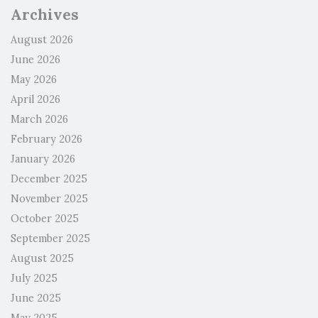
Archives
August 2026
June 2026
May 2026
April 2026
March 2026
February 2026
January 2026
December 2025
November 2025
October 2025
September 2025
August 2025
July 2025
June 2025