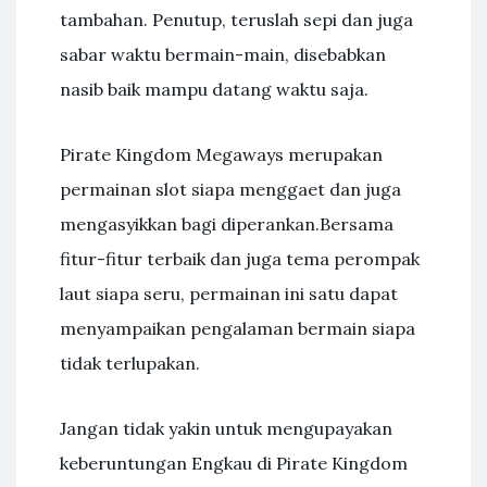
tambahan. Penutup, teruslah sepi dan juga
sabar waktu bermain-main, disebabkan
nasib baik mampu datang waktu saja.
Pirate Kingdom Megaways merupakan
permainan slot siapa menggaet dan juga
mengasyikkan bagi diperankan.Bersama
fitur-fitur terbaik dan juga tema perompak
laut siapa seru, permainan ini satu dapat
menyampaikan pengalaman bermain siapa
tidak terlupakan.
Jangan tidak yakin untuk mengupayakan
keberuntungan Engkau di Pirate Kingdom