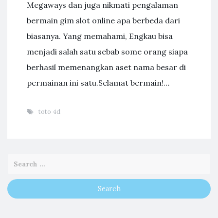
Megaways dan juga nikmati pengalaman
bermain gim slot online apa berbeda dari
biasanya. Yang memahami, Engkau bisa
menjadi salah satu sebab some orang siapa
berhasil memenangkan aset nama besar di
permainan ini satu.Selamat bermain!…
toto 4d