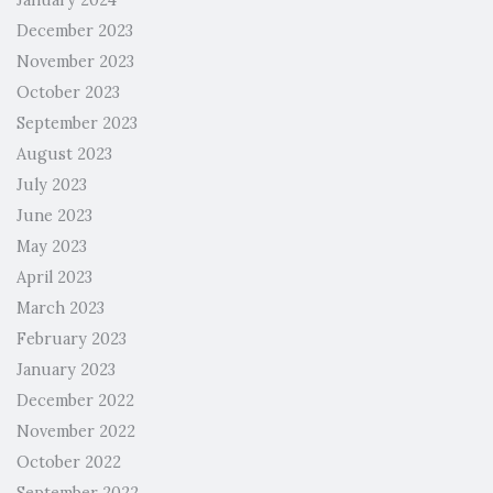
January 2024
December 2023
November 2023
October 2023
September 2023
August 2023
July 2023
June 2023
May 2023
April 2023
March 2023
February 2023
January 2023
December 2022
November 2022
October 2022