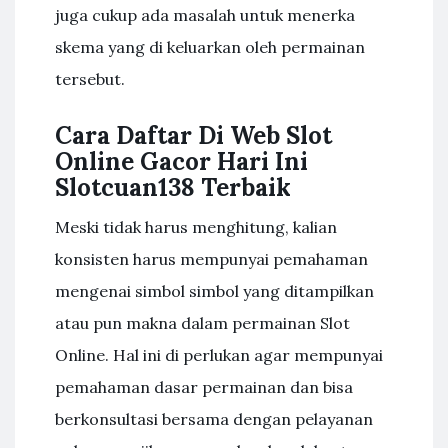
juga cukup ada masalah untuk menerka
skema yang di keluarkan oleh permainan
tersebut.
Cara Daftar Di Web Slot
Online Gacor Hari Ini
Slotcuan138 Terbaik
Meski tidak harus menghitung, kalian
konsisten harus mempunyai pemahaman
mengenai simbol simbol yang ditampilkan
atau pun makna dalam permainan Slot
Online. Hal ini di perlukan agar mempunyai
pemahaman dasar permainan dan bisa
berkonsultasi bersama dengan pelayanan