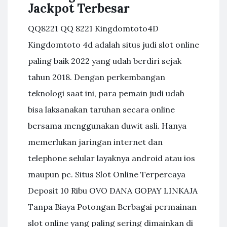
Jackpot Terbesar
QQ8221 QQ 8221 Kingdomtoto4D
Kingdomtoto 4d adalah situs judi slot online
paling baik 2022 yang udah berdiri sejak
tahun 2018. Dengan perkembangan
teknologi saat ini, para pemain judi udah
bisa laksanakan taruhan secara online
bersama menggunakan duwit asli. Hanya
memerlukan jaringan internet dan
telephone selular layaknya android atau ios
maupun pc. Situs Slot Online Terpercaya
Deposit 10 Ribu OVO DANA GOPAY LINKAJA
Tanpa Biaya Potongan Berbagai permainan
slot online yang paling sering dimainkan di