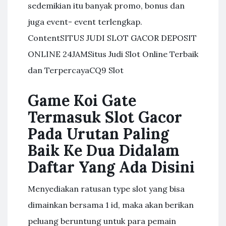
sedemikian itu banyak promo, bonus dan
juga event- event terlengkap.
ContentSITUS JUDI SLOT GACOR DEPOSIT
ONLINE 24JAMSitus Judi Slot Online Terbaik
dan TerpercayaCQ9 Slot
Game Koi Gate
Termasuk Slot Gacor
Pada Urutan Paling
Baik Ke Dua Didalam
Daftar Yang Ada Disini
Menyediakan ratusan type slot yang bisa
dimainkan bersama 1 id, maka akan berikan
peluang beruntung untuk para pemain