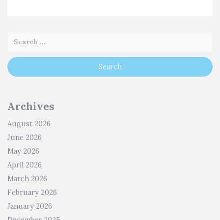
Archives
August 2026
June 2026
May 2026
April 2026
March 2026
February 2026
January 2026