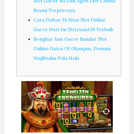
Slot Gacor 4d Dan Agen Live Casino
Resmi Terpercaya
Cara Daftar Di Situs Slot Online
Gacor Hari Ini Slotcuan138 Terbaik
Bongkar Jam Gacor Bandar Slot
Online Gates Of Olympus, Pemain
Wajibtahu Pola Hoki