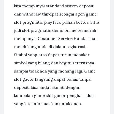
kita mempunyai standard sistem deposit
dan withdraw thirdpat sebagai agen game
slot pragmatic play free pilihan bettor. Situs
judi slot pragmatic demo online termurah
mempunyai Costumer Service Handal saat
mendukung anda di dalam registrasi.
Simbol yang atas dapat turun menukar
simbol yang hilang dan begitu seterusnya
sampai tidak ada yang menang lagi. Game
slot gacor langsung dapat bonus tanpa
deposit, bisa anda nikmati dengan
kumpulan game slot gacor penghasil duit
yang kita informasikan untuk anda.