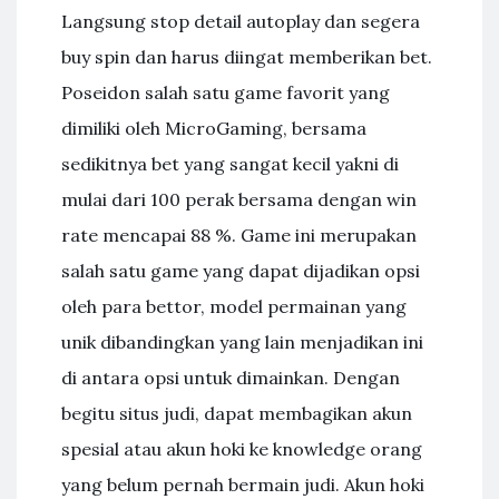
Langsung stop detail autoplay dan segera
buy spin dan harus diingat memberikan bet.
Poseidon salah satu game favorit yang
dimiliki oleh MicroGaming, bersama
sedikitnya bet yang sangat kecil yakni di
mulai dari 100 perak bersama dengan win
rate mencapai 88 %. Game ini merupakan
salah satu game yang dapat dijadikan opsi
oleh para bettor, model permainan yang
unik dibandingkan yang lain menjadikan ini
di antara opsi untuk dimainkan. Dengan
begitu situs judi, dapat membagikan akun
spesial atau akun hoki ke knowledge orang
yang belum pernah bermain judi. Akun hoki