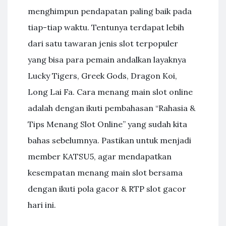
menghimpun pendapatan paling baik pada
tiap-tiap waktu. Tentunya terdapat lebih
dari satu tawaran jenis slot terpopuler
yang bisa para pemain andalkan layaknya
Lucky Tigers, Greek Gods, Dragon Koi,
Long Lai Fa. Cara menang main slot online
adalah dengan ikuti pembahasan “Rahasia &
Tips Menang Slot Online” yang sudah kita
bahas sebelumnya. Pastikan untuk menjadi
member KATSU5, agar mendapatkan
kesempatan menang main slot bersama
dengan ikuti pola gacor & RTP slot gacor
hari ini.