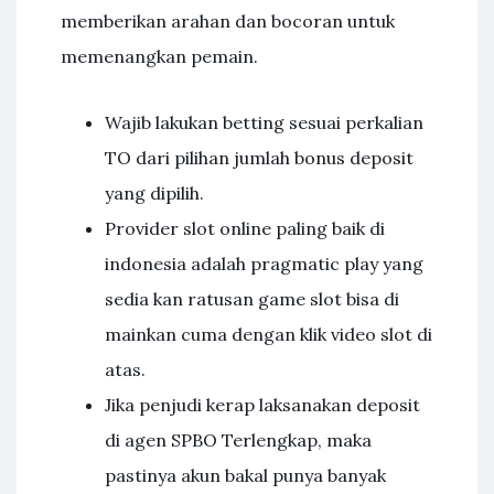
memberikan arahan dan bocoran untuk
memenangkan pemain.
Wajib lakukan betting sesuai perkalian
TO dari pilihan jumlah bonus deposit
yang dipilih.
Provider slot online paling baik di
indonesia adalah pragmatic play yang
sedia kan ratusan game slot bisa di
mainkan cuma dengan klik video slot di
atas.
Jika penjudi kerap laksanakan deposit
di agen SPBO Terlengkap, maka
pastinya akun bakal punya banyak