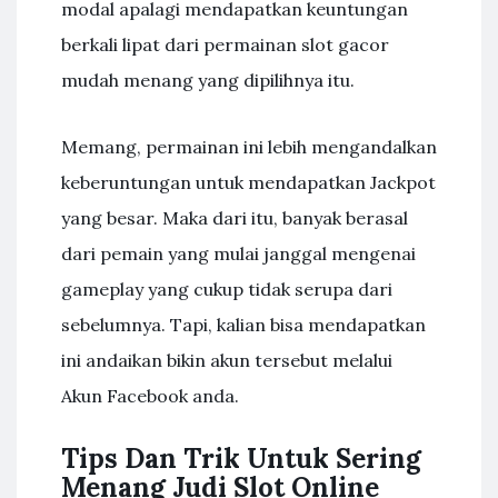
modal apalagi mendapatkan keuntungan
berkali lipat dari permainan slot gacor
mudah menang yang dipilihnya itu.
Memang, permainan ini lebih mengandalkan
keberuntungan untuk mendapatkan Jackpot
yang besar. Maka dari itu, banyak berasal
dari pemain yang mulai janggal mengenai
gameplay yang cukup tidak serupa dari
sebelumnya. Tapi, kalian bisa mendapatkan
ini andaikan bikin akun tersebut melalui
Akun Facebook anda.
Tips Dan Trik Untuk Sering
Menang Judi Slot Online