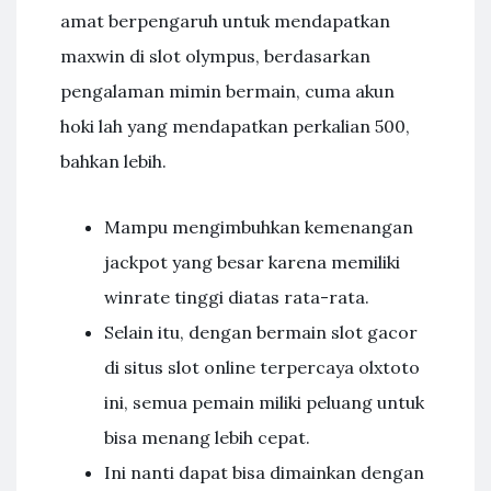
amat berpengaruh untuk mendapatkan
maxwin di slot olympus, berdasarkan
pengalaman mimin bermain, cuma akun
hoki lah yang mendapatkan perkalian 500,
bahkan lebih.
Mampu mengimbuhkan kemenangan
jackpot yang besar karena memiliki
winrate tinggi diatas rata-rata.
Selain itu, dengan bermain slot gacor
di situs slot online terpercaya olxtoto
ini, semua pemain miliki peluang untuk
bisa menang lebih cepat.
Ini nanti dapat bisa dimainkan dengan