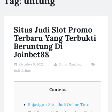
Tag:
untung
Situs Judi Slot Promo
Terbaru Yang Terbukti
Beruntung Di
Joinbet88
October 9, 2022
Ethan Sanchez
Judi Online
Content
Rajavigor: Situs Judi Online Toto