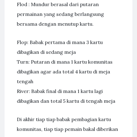
Flod : Mundur berasal dari putaran
permainan yang sedang berlangsung
bersama dengan menutup kartu.
Flop: Babak pertama di mana 3 kartu
dibagikan di sedang meja
Turn: Putaran di mana 1 kartu komunitas
dibagikan agar ada total 4 kartu di meja
tengah
River: Babak final di mana 1 kartu lagi
dibagikan dan total 5 kartu di tengah meja
Di akhir tiap tiap babak pembagian kartu
komunitas, tiap tiap pemain bakal diberikan