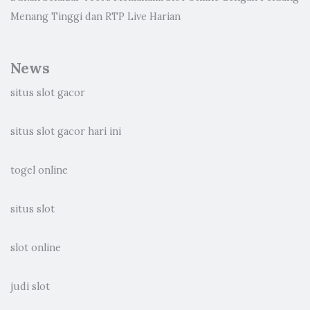
Menang Tinggi dan RTP Live Harian
News
situs slot gacor
situs slot gacor hari ini
togel online
situs slot
slot online
judi slot