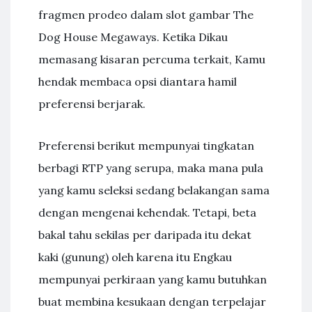
fragmen prodeo dalam slot gambar The
Dog House Megaways. Ketika Dikau
memasang kisaran percuma terkait, Kamu
hendak membaca opsi diantara hamil
preferensi berjarak.
Preferensi berikut mempunyai tingkatan
berbagi RTP yang serupa, maka mana pula
yang kamu seleksi sedang belakangan sama
dengan mengenai kehendak. Tetapi, beta
bakal tahu sekilas per daripada itu dekat
kaki (gunung) oleh karena itu Engkau
mempunyai perkiraan yang kamu butuhkan
buat membina kesukaan dengan terpelajar