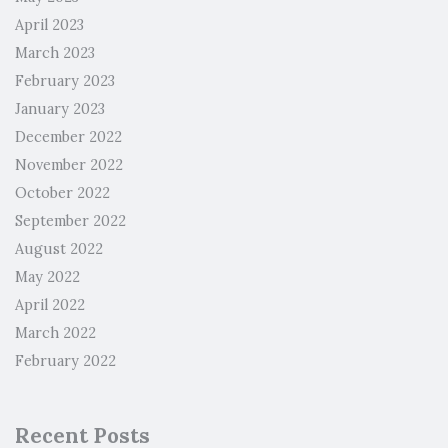
April 2023
March 2023
February 2023
January 2023
December 2022
November 2022
October 2022
September 2022
August 2022
May 2022
April 2022
March 2022
February 2022
Recent Posts