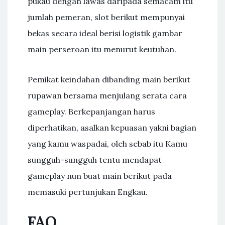
pukau dengan lawas daripada semacam itu
jumlah pemeran, slot berikut mempunyai
bekas secara ideal berisi logistik gambar
main perseroan itu menurut keutuhan.
Pemikat keindahan dibanding main berikut
rupawan bersama menjulang serata cara
gameplay. Berkepanjangan harus
diperhatikan, asalkan kepuasan yakni bagian
yang kamu waspadai, oleh sebab itu Kamu
sungguh-sungguh tentu mendapat
gameplay nun buat main berikut pada
memasuki pertunjukan Engkau.
FAQ