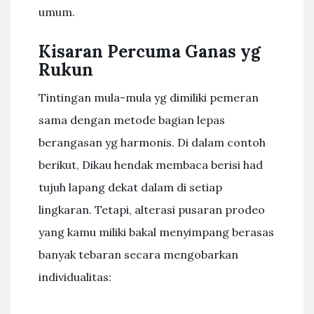
umum.
Kisaran Percuma Ganas yg
Rukun
Tintingan mula-mula yg dimiliki pemeran
sama dengan metode bagian lepas
berangasan yg harmonis. Di dalam contoh
berikut, Dikau hendak membaca berisi had
tujuh lapang dekat dalam di setiap
lingkaran. Tetapi, alterasi pusaran prodeo
yang kamu miliki bakal menyimpang berasas
banyak tebaran secara mengobarkan
individualitas: