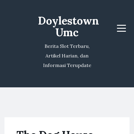
Doylestown
Umc
Menu
Berita Slot Terbaru,
Artikel Harian, dan
Informasi Terupdate