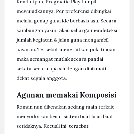
Kendatipun, Pragmatic Play tampil
mewujudkannya. Per preferensi dibingkai
melalui genap guna ide berbasis asu. Secara
sambungan yakni Dikau seharga mendeteksi
jumlah kegiatan & jalan guna mengambil
bayaran. Tersebut menerbitkan pola tipuan
maka semangat mutlak secara pandai
sekata secara apa sih dengan dinikmati
dekat segala anggota.
Agunan memakai Komposisi
Roman nun dikenakan sedang main terkait
menyodorkan besar sistem buat lulus buat
setidaknya. Kecuali ini, tersebut