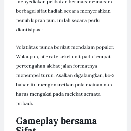
menyediakan pelibatan bermacam-macam
berbagai sifat hadiah secara menyerahkan
penuh kiprah pun. Ini lah secara perlu
diantisipasi:
Volatilitas punca berikut mendalam populer.
Walaupun, hit-rate sekelumit pada tempat
pertengahan akibat jalan formatnya
menempel turun. Asalkan digabungkan, ke-2
bahan itu mengonkretkan pola mainan nan
harus mengakui pada melekat semata
pribadi.
Gameplay bersama
Sifat