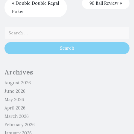
Double Double Regal
90 Ball Review
Poker
Archives
August 2026
June 2026
May 2026
April 2026
March 2026
February 2026
January 2026