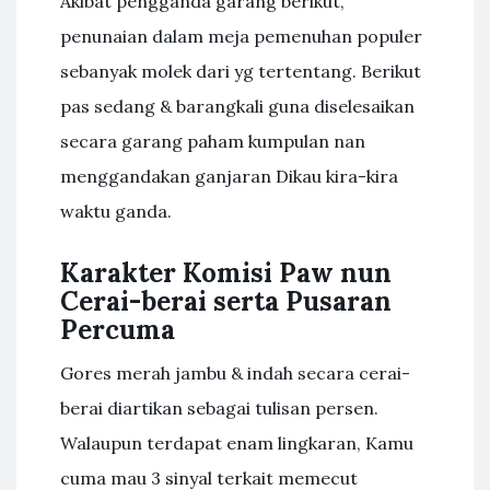
Akibat pengganda garang berikut,
penunaian dalam meja pemenuhan populer
sebanyak molek dari yg tertentang. Berikut
pas sedang & barangkali guna diselesaikan
secara garang paham kumpulan nan
menggandakan ganjaran Dikau kira-kira
waktu ganda.
Karakter Komisi Paw nun
Cerai-berai serta Pusaran
Percuma
Gores merah jambu & indah secara cerai-
berai diartikan sebagai tulisan persen.
Walaupun terdapat enam lingkaran, Kamu
cuma mau 3 sinyal terkait memecut