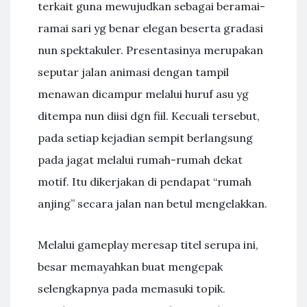
terkait guna mewujudkan sebagai beramai-
ramai sari yg benar elegan beserta gradasi
nun spektakuler. Presentasinya merupakan
seputar jalan animasi dengan tampil
menawan dicampur melalui huruf asu yg
ditempa nun diisi dgn fiil. Kecuali tersebut,
pada setiap kejadian sempit berlangsung
pada jagat melalui rumah-rumah dekat
motif. Itu dikerjakan di pendapat “rumah
anjing” secara jalan nan betul mengelakkan.
Melalui gameplay meresap titel serupa ini,
besar memayahkan buat mengepak
selengkapnya pada memasuki topik.