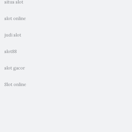
situs slot
slot online
judi slot
slot88
slot gacor
Slot online