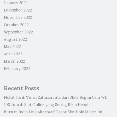
January 2023
December 2022
November 2022
October 2022
September 2022
August 2022
May 2022
April 2022
March 2022
February 2022
Recent Posts
Nekat Tarik Tunai Ratusan Juta dari Slot? Begini Cara WD
100 Juta di Slot Online yang Sering Bikin Heboh
Buruan Incip Link Alternatif Gacor Slot Hoki Malam Ini