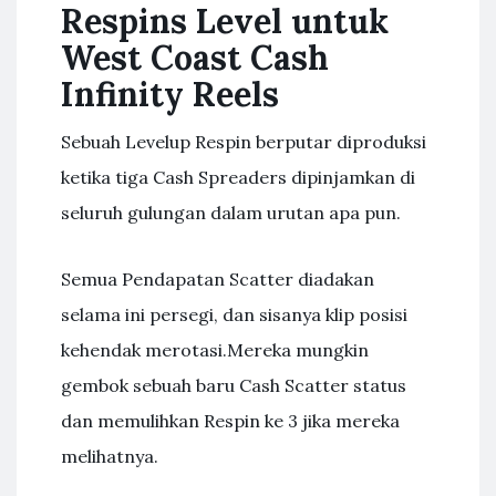
Respins Level untuk
West Coast Cash
Infinity Reels
Sebuah Levelup Respin berputar diproduksi
ketika tiga Cash Spreaders dipinjamkan di
seluruh gulungan dalam urutan apa pun.
Semua Pendapatan Scatter diadakan
selama ini persegi, dan sisanya klip posisi
kehendak merotasi.Mereka mungkin
gembok sebuah baru Cash Scatter status
dan memulihkan Respin ke 3 jika mereka
melihatnya.