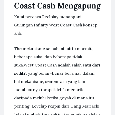
Coast Cash Mengapung
Kami percaya Reelplay menangani
Gulungan Infinity West Coast Cash konsep
ahli.
The mekanisme sejauh ini mirip marmit,
beberapa suka, dan beberapa tidak
suka.West Coast Cash adalah salah satu dari
sedikit yang benar-benar bersinar dalam
hal mekanisme, sementara yang lain
membuatnya tampak lebih menarik
daripada melulu ketika goyah di mana itu
penting. Levelup respin dari Uang Mariachi
telah kembali, tapi kali ini kemungkinan lebih