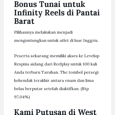
Bonus Tunai untuk
Infinity Reels di Pantai
Barat
Pilihannya melakukan menjadi
menguntungkan untuk atlet di luar Inggris.
Peserta sekarang memiliki akses ke Levelup
Respins sidang dari Reelplay untuk 100 kali
Anda terbaru Taruhan. The tombol persegi
kehendak terakhir antara enam dan lima
belas berputar setelah diaktifkan. (Rtp
97,04%)
Kami Putusan di West