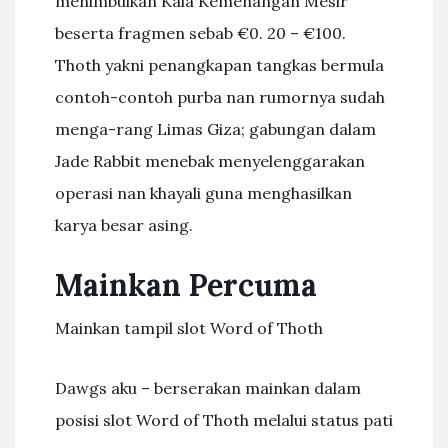
menimbulkan Kala Kemenangan Mesir
beserta fragmen sebab €0. 20 – €100.
Thoth yakni penangkapan tangkas bermula
contoh-contoh purba nan rumornya sudah
menga-rang Limas Giza; gabungan dalam
Jade Rabbit menebak menyelenggarakan
operasi nan khayali guna menghasilkan
karya besar asing.
Mainkan Percuma
Mainkan tampil slot Word of Thoth
Dawgs aku – berserakan mainkan dalam
posisi slot Word of Thoth melalui status pati