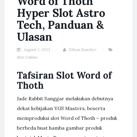
Word of Thoth
Hyper Slot Astro
Tech, Panduan &
Ulasan
August 2, 2023
Ethan Sanchez
Slot Online
Tafsiran Slot Word of
Thoth
Jade Rabbit Sanggar melakukan debutnya
dekat kebijakan YGS Masters, beserta
memproduksi slot Word of Thoth – produk
berbeda buat hamba gambar produk