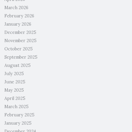
March 2026
February 2026
January 2026
December 2025
November 2025
October 2025
September 2025
August 2025
July 2025
June 2025
May 2025
April 2025
March 2025
February 2025
January 2025
December 2024