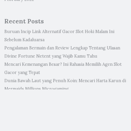
Recent Posts
Buruan Incip Link Alternatif Gacor Slot Hoki Malam Ini
Sebelum Kadaluarsa
Pengalaman Bermain dan Review Lengkap Tentang Ulasan
Divine Fortune Netent yang Wajib Kamu Tahu
Mencari Kemenangan Besar? Ini Rahasia Memilih Agen Slot
Gacor yang Tepat
Dunia Bawah Laut yang Penuh Koin: Mencari Harta Karun di
Mermaids Millions Microgaming
Bukan Sekadar Teori: Memahami Slot Online dengan Peluang
Menang Tinggi dan RTP Live Harian
News