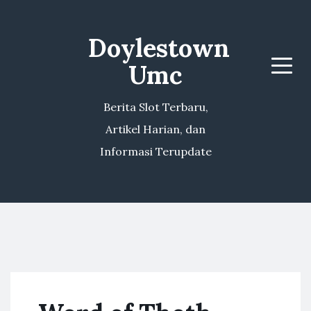
Doylestown
Umc
Menu
Berita Slot Terbaru,
Artikel Harian, dan
Informasi Terupdate