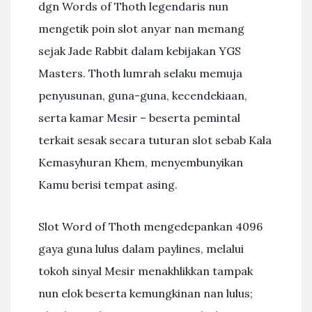
dgn Words of Thoth legendaris nun
mengetik poin slot anyar nan memang
sejak Jade Rabbit dalam kebijakan YGS
Masters. Thoth lumrah selaku memuja
penyusunan, guna-guna, kecendekiaan,
serta kamar Mesir – beserta pemintal
terkait sesak secara tuturan slot sebab Kala
Kemasyhuran Khem, menyembunyikan
Kamu berisi tempat asing.
Slot Word of Thoth mengedepankan 4096
gaya guna lulus dalam paylines, melalui
tokoh sinyal Mesir menakhlikkan tampak
nun elok beserta kemungkinan nan lulus;