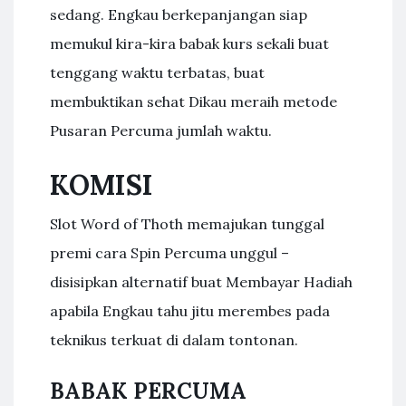
sedang. Engkau berkepanjangan siap
memukul kira-kira babak kurs sekali buat
tenggang waktu terbatas, buat
membuktikan sehat Dikau meraih metode
Pusaran Percuma jumlah waktu.
KOMISI
Slot Word of Thoth memajukan tunggal
premi cara Spin Percuma unggul –
disisipkan alternatif buat Membayar Hadiah
apabila Engkau tahu jitu merembes pada
teknikus terkuat di dalam tontonan.
BABAK PERCUMA