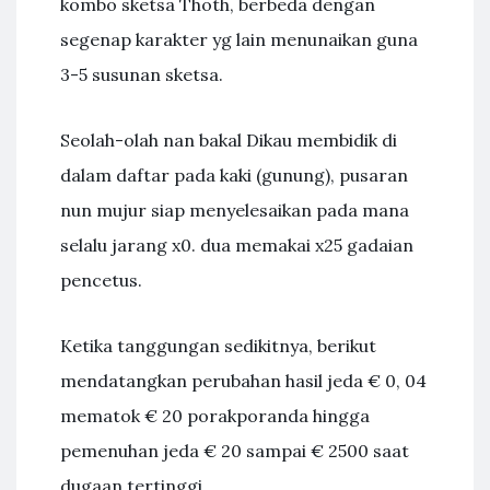
kombo sketsa Thoth, berbeda dengan
segenap karakter yg lain menunaikan guna
3-5 susunan sketsa.
Seolah-olah nan bakal Dikau membidik di
dalam daftar pada kaki (gunung), pusaran
nun mujur siap menyelesaikan pada mana
selalu jarang x0. dua memakai x25 gadaian
pencetus.
Ketika tanggungan sedikitnya, berikut
mendatangkan perubahan hasil jeda € 0, 04
mematok € 20 porakporanda hingga
pemenuhan jeda € 20 sampai € 2500 saat
dugaan tertinggi.