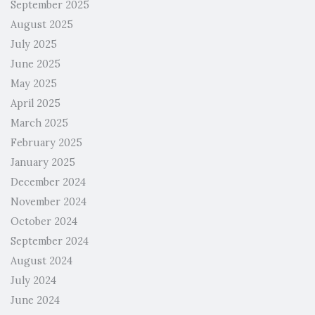
September 2025
August 2025
July 2025
June 2025
May 2025
April 2025
March 2025
February 2025
January 2025
December 2024
November 2024
October 2024
September 2024
August 2024
July 2024
June 2024