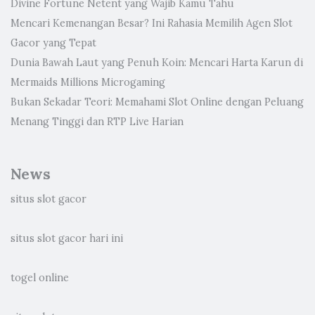
Divine Fortune Netent yang Wajib Kamu Tahu
Mencari Kemenangan Besar? Ini Rahasia Memilih Agen Slot
Gacor yang Tepat
Dunia Bawah Laut yang Penuh Koin: Mencari Harta Karun di
Mermaids Millions Microgaming
Bukan Sekadar Teori: Memahami Slot Online dengan Peluang
Menang Tinggi dan RTP Live Harian
News
situs slot gacor
situs slot gacor hari ini
togel online