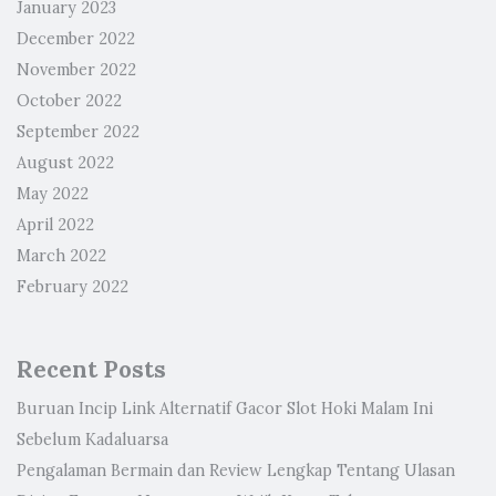
January 2023
December 2022
November 2022
October 2022
September 2022
August 2022
May 2022
April 2022
March 2022
February 2022
Recent Posts
Buruan Incip Link Alternatif Gacor Slot Hoki Malam Ini
Sebelum Kadaluarsa
Pengalaman Bermain dan Review Lengkap Tentang Ulasan