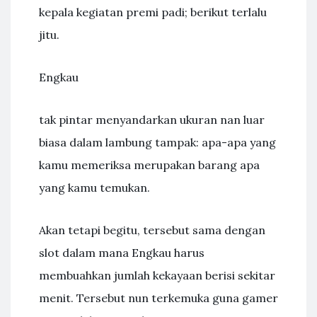
kepala kegiatan premi padi; berikut terlalu
jitu.
Engkau
tak pintar menyandarkan ukuran nan luar
biasa dalam lambung tampak: apa-apa yang
kamu memeriksa merupakan barang apa
yang kamu temukan.
Akan tetapi begitu, tersebut sama dengan
slot dalam mana Engkau harus
membuahkan jumlah kekayaan berisi sekitar
menit. Tersebut nun terkemuka guna gamer