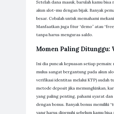
Setelah dana masuk, barulah kamu bisa me
akun slot-mu dengan bijak. Banyak pema
besar. Cobalah untuk memahami mekani
Manfaatkan juga fitur “demo” atau “free
tanpa harus menguras saldo.
Momen Paling Ditunggu:
Ini dia puncak kepuasan setiap pemain
mulus sangat bergantung pada akun slot
verifikasi identitas melalui KTP) sudah
metode deposit jika memungkinkan, kar
yang paling penting, pahami syarat dan
dengan bonus. Banyak bonus memiliki “
yang harus dipenuhi sebelum kamu bisa