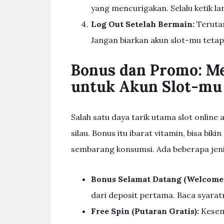
yang mencurigakan. Selalu ketik la
Log Out Setelah Bermain:
Terutam
Jangan biarkan akun slot-mu tetap 
Bonus dan Promo: M
untuk Akun Slot-mu
Salah satu daya tarik utama slot online
silau. Bonus itu ibarat vitamin, bisa bikin
sembarang konsumsi. Ada beberapa jenis
Bonus Selamat Datang (Welcome 
dari deposit pertama. Baca syaratn
Free Spin (Putaran Gratis):
Kesemp