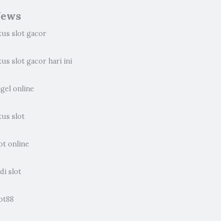
News
tus slot gacor
tus slot gacor hari ini
gel online
tus slot
ot online
di slot
ot88