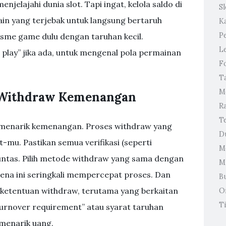
njelajahi dunia slot. Tapi ingat, kelola saldo di
S
in yang terjebak untuk langsung bertaruh
K
P
sme game dulu dengan taruhan kecil.
L
 play” jika ada, untuk mengenal pola permainan
F
T
M
 Withdraw Kemenangan
R
T
: menarik kemenangan. Proses withdraw yang
D
-mu. Pastikan semua verifikasi (seperti
M
 tuntas. Pilih metode withdraw yang sama dengan
M
ena ini seringkali mempercepat proses. Dan
B
 ketentuan withdraw, terutama yang berkaitan
O
T
turnover requirement” atau syarat taruhan
 menarik uang.