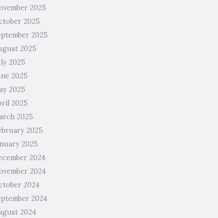
ovember 2025
ctober 2025
eptember 2025
ugust 2025
uly 2025
une 2025
ay 2025
pril 2025
arch 2025
ebruary 2025
anuary 2025
ecember 2024
ovember 2024
ctober 2024
eptember 2024
ugust 2024