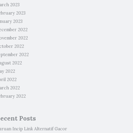
arch 2023
ebruary 2023
anuary 2023
ecember 2022
ovember 2022
ctober 2022
eptember 2022
ugust 2022
ay 2022
ril 2022
arch 2022
ebruary 2022
ecent Posts
uruan Incip Link Alternatif Gacor