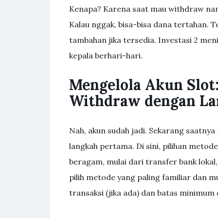
Kenapa? Karena saat mau withdraw nanti
Kalau nggak, bisa-bisa dana tertahan. T
tambahan jika tersedia. Investasi 2 meni
kepala berhari-hari.
Mengelola Akun Slot:
Withdraw dengan La
Nah, akun sudah jadi. Sekarang saatnya
langkah pertama. Di sini, pilihan metod
beragam, mulai dari transfer bank lokal
pilih metode yang paling familiar dan m
transaksi (jika ada) dan batas minimum 