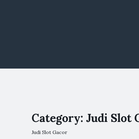
Category:
Judi Slot
Judi Slot Gacor