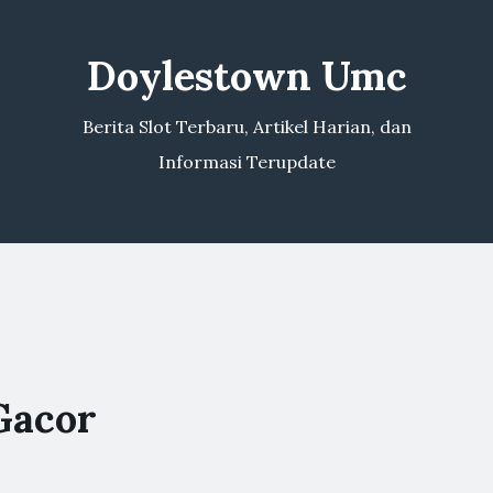
Doylestown Umc
Berita Slot Terbaru, Artikel Harian, dan
Informasi Terupdate
 Gacor