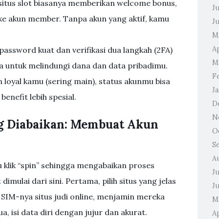
situs slot biasanya memberikan welcome bonus,
J
 ke akun member. Tanpa akun yang aktif, kamu
J
M
Ap
assword kuat dan verifikasi dua langkah (2FA)
M
a untuk melindungi dana dan data pribadimu.
F
 loyal kamu (sering main), status akunmu bisa
J
enefit lebih spesial.
D
N
g Diabaikan: Membuat Akun
O
S
A
 klik “spin” sehingga mengabaikan proses
J
imulai dari sini. Pertama, pilih situs yang jelas
J
rti SIM-nya situs judi online, menjamin mereka
M
a, isi data diri dengan jujur dan akurat.
Ap