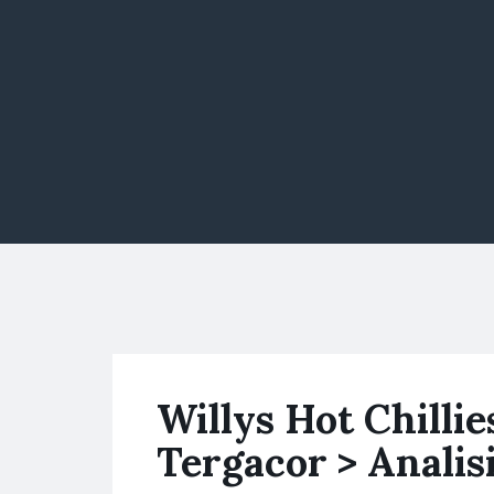
Willys Hot Chillie
Tergacor > Analis