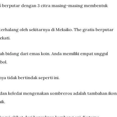
 5 berputar dengan 3 citra masing-masing membentuk
terhalang oleh sekitarnya di Meksiko. The gratis berputar
ekati.
h bidang dari emas koin. Anda memiliki empat unggul
bol.
a tidak bertindak seperti ini.
o, dan keledai mengenakan sombreros adalah tambahan ikon
ik.