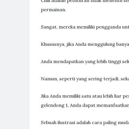
Chili adalah petuturan tidak menentu s
permainan.
Sangat, mereka memiliki pengganda untu
Khususnya, jika Anda menggulung banyak
Anda mendapatkan yang lebih tinggi se
Namun, seperti yang sering terjadi, sek
Jika Anda memiliki satu atau lebih liar
gelendong 1, Anda dapat memanfaatkan 
Sebuah ilustrasi adalah cara paling mu