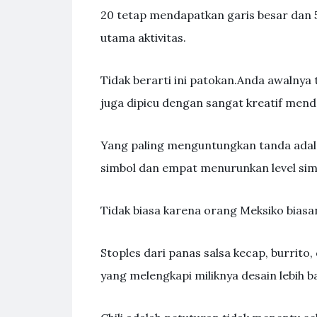
20 tetap mendapatkan garis besar dan
utama aktivitas.
Tidak berarti ini patokan.Anda awalnya 
juga dipicu dengan sangat kreatif mend
Yang paling menguntungkan tanda adala
simbol dan empat menurunkan level sim
Tidak biasa karena orang Meksiko biasany
Stoples dari panas salsa kecap, burrit
yang melengkapi miliknya desain lebih ba