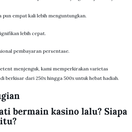
a pun empat kali lebih menguntungkan.
gnifikan lebih cepat.
ensional pembayaran persentase.
etent menjenguk, kami memperkirakan varietas
 berkisar dari 250x hingga 500x untuk hebat hadiah.
ugian
ti bermain kasino lalu? Siapa
itu?