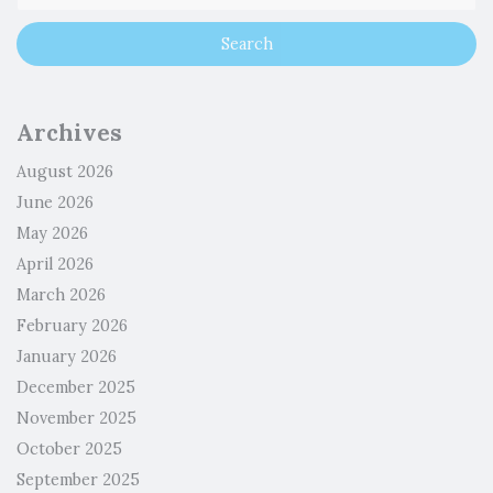
Archives
August 2026
June 2026
May 2026
April 2026
March 2026
February 2026
January 2026
December 2025
November 2025
October 2025
September 2025