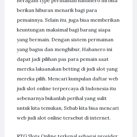
Beragam type permainan habanero ini bisa
berikan hiburan menarik bagi para
pemainnya. Selain itu, juga bisa memberikan
keuntungan maksimal bagi barang siapa
yang bermain. Dengan sistem permainan
yang bagus dan menghibur, Habanero ini
dapat jadi pilihan pas para pemain saat
mereka laksanakan betting di judi slot yang
mereka pilih. Mencari kumpulan daftar web
judi slot online terpercaya di Indonesia itu
sebenarnya bukanlah perihal yang sulit
untuk kita temukan, Sebab kita bisa mencari
web judi slot online tersebut di internet.
RTG Slots Online terkenal sebagai provider