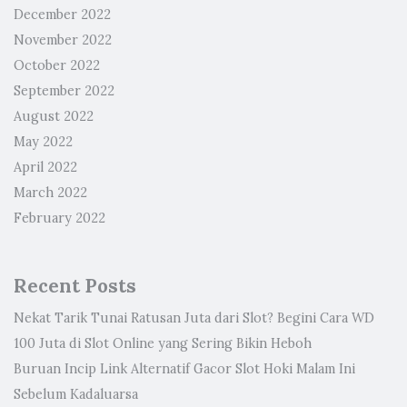
December 2022
November 2022
October 2022
September 2022
August 2022
May 2022
April 2022
March 2022
February 2022
Recent Posts
Nekat Tarik Tunai Ratusan Juta dari Slot? Begini Cara WD
100 Juta di Slot Online yang Sering Bikin Heboh
Buruan Incip Link Alternatif Gacor Slot Hoki Malam Ini
Sebelum Kadaluarsa