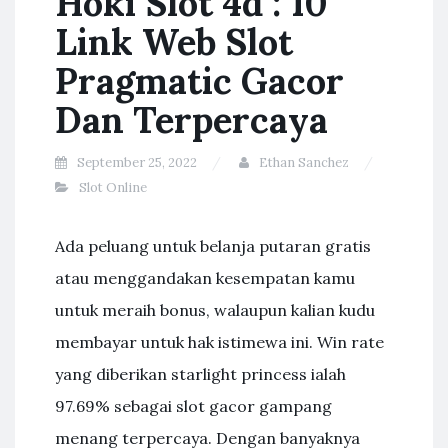
Hoki Slot 4d : 10
Link Web Slot
Pragmatic Gacor
Dan Terpercaya
September 25, 2022
Ethan Sanchez
Slot Online
Ada peluang untuk belanja putaran gratis
atau menggandakan kesempatan kamu
untuk meraih bonus, walaupun kalian kudu
membayar untuk hak istimewa ini. Win rate
yang diberikan starlight princess ialah
97.69% sebagai slot gacor gampang
menang terpercaya. Dengan banyaknya