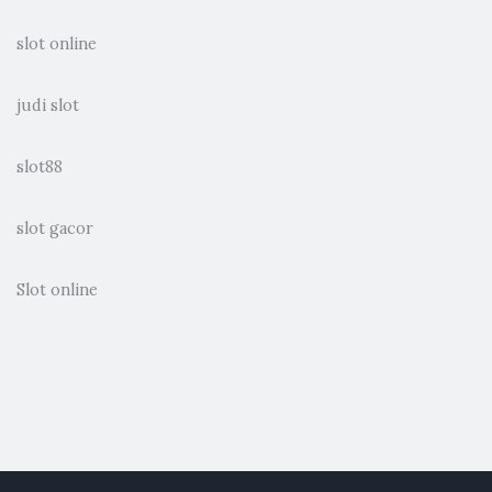
slot online
judi slot
slot88
slot gacor
Slot online