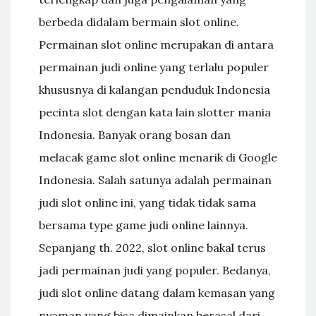
berbeda didalam bermain slot online.
Permainan slot online merupakan di antara
permainan judi online yang terlalu populer
khususnya di kalangan penduduk Indonesia
pecinta slot dengan kata lain slotter mania
Indonesia. Banyak orang bosan dan
melacak game slot online menarik di Google
Indonesia. Salah satunya adalah permainan
judi slot online ini, yang tidak tidak sama
bersama type game judi online lainnya.
Sepanjang th. 2022, slot online bakal terus
jadi permainan judi yang populer. Bedanya,
judi slot online datang dalam kemasan yang
nyaman yang bisa dimainkan berasal dari