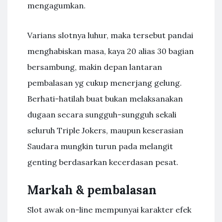
mengagumkan.
Varians slotnya luhur, maka tersebut pandai
menghabiskan masa, kaya 20 alias 30 bagian
bersambung, makin depan lantaran
pembalasan yg cukup menerjang gelung.
Berhati-hatilah buat bukan melaksanakan
dugaan secara sungguh-sungguh sekali
seluruh Triple Jokers, maupun keserasian
Saudara mungkin turun pada melangit
genting berdasarkan kecerdasan pesat.
Markah & pembalasan
Slot awak on-line mempunyai karakter efek