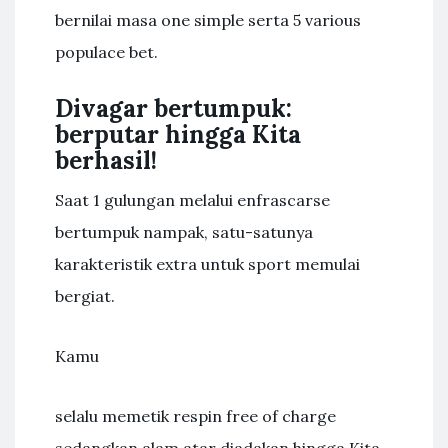
bernilai masa one simple serta 5 various
populace bet.
Divagar bertumpuk:
berputar hingga Kita
berhasil!
Saat 1 gulungan melalui enfrascarse
bertumpuk nampak, satu-satunya
karakteristik extra untuk sport memulai
bergiat.
Kamu
selalu memetik respin free of charge