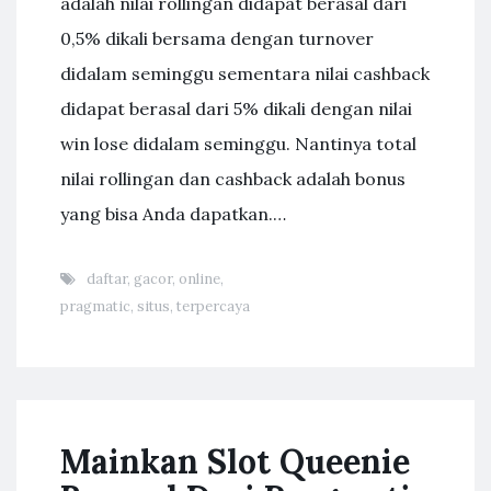
adalah nilai rollingan didapat berasal dari
0,5% dikali bersama dengan turnover
didalam seminggu sementara nilai cashback
didapat berasal dari 5% dikali dengan nilai
win lose didalam seminggu. Nantinya total
nilai rollingan dan cashback adalah bonus
yang bisa Anda dapatkan.…
daftar
,
gacor
,
online
,
pragmatic
,
situs
,
terpercaya
Mainkan Slot Queenie