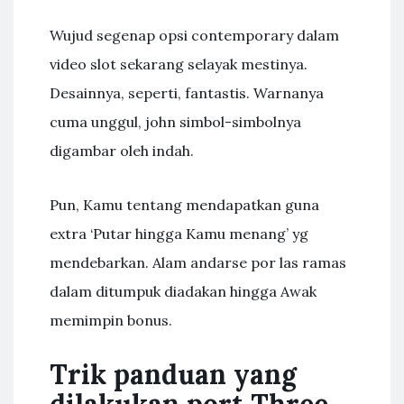
Wujud segenap opsi contemporary dalam
video slot sekarang selayak mestinya.
Desainnya, seperti, fantastis. Warnanya
cuma unggul, john simbol-simbolnya
digambar oleh indah.
Pun, Kamu tentang mendapatkan guna
extra ‘Putar hingga Kamu menang’ yg
mendebarkan. Alam andarse por las ramas
dalam ditumpuk diadakan hingga Awak
memimpin bonus.
Trik panduan yang