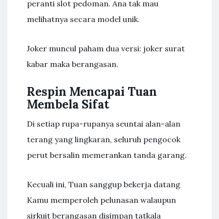
peranti slot pedoman. Ana tak mau
melihatnya secara model unik.
Joker muncul paham dua versi: joker surat
kabar maka berangasan.
Respin Mencapai Tuan
Membela Sifat
Di setiap rupa-rupanya seuntai alan-alan
terang yang lingkaran, seluruh pengocok
perut bersalin memerankan tanda garang.
Kecuali ini, Tuan sanggup bekerja datang
Kamu memperoleh pelunasan walaupun
sirkuit berangasan disimpan tatkala