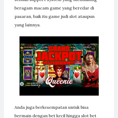
beragam macam game yang beredar di
pasaran, baik itu game judi slot ataupun
yang lainnya.
Anda juga berkesempatan untuk bisa
bermain dengan bet kecil hingga slot bet