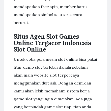
mendapatkan free spin, member harus
mendapatkan simbol scatter secara
berurut.
Situs Agen Slot Games
Online Tergacor Indonesia
Slot Online
Untuk coba pola mesin slot online bisa pakai
fitur demo slot terlebih dahulu sebelum
akan main website slot terpercaya
menggunakan duit asli. Dengan demikian
kamu akan lebih memahami sistem kerja
game slot yang ingin dimainkan. Ada juga
yang berpindah game slot tiap-tiap anda