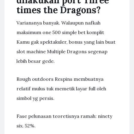
dilakukan port Three
times the Dragons?
Variansnya banyak. Walaupun nafkah
maksimum one 500 simple bet komplit
Kamu gak spektakuler, bonus yang lain buat
slot machine Multiple Dragons segenap
lebih besar gede.
Rough outdoors Respins membuatnya
relatif mulus tuk memetik layar full oleh
simbol yg persis.
Fase pelunasan teoretisnya ramah: ninety
six. 52%.