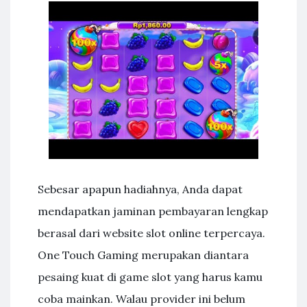
Sebesar apapun hadiahnya, Anda dapat
mendapatkan jaminan pembayaran lengkap
berasal dari website slot online terpercaya.
One Touch Gaming merupakan diantara
pesaing kuat di game slot yang harus kamu
coba mainkan. Walau provider ini belum