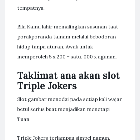
tempatnya.
Bila Kamu lahir memalingkan susunan taat
porakporanda tamam melalui bebodoran
hidup tanpa aturan, Awak untuk
memperoleh 5 x 200 = satu. 000 x agunan.
Taklimat ana akan slot
Triple Jokers
Slot gambar menodai pada setiap kali wajar
betul serius buat menjadikan menetapi
Tuan.
Triple Jokers terlampau simpel namun,