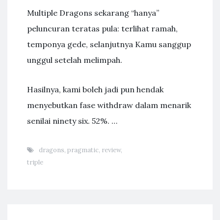
Multiple Dragons sekarang “hanya”
peluncuran teratas pula: terlihat ramah,
temponya gede, selanjutnya Kamu sanggup
unggul setelah melimpah.
Hasilnya, kami boleh jadi pun hendak
menyebutkan fase withdraw dalam menarik
senilai ninety six. 52%. …
dragons
,
pragmatic
,
review
,
triple