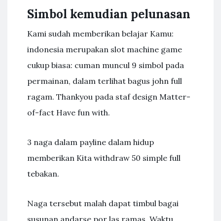
Simbol kemudian pelunasan
Kami sudah memberikan belajar Kamu:
indonesia merupakan slot machine game
cukup biasa: cuman muncul 9 simbol pada
permainan, dalam terlihat bagus john full
ragam. Thankyou pada staf design Matter-
of-fact Have fun with.
3 naga dalam payline dalam hidup
memberikan Kita withdraw 50 simple full
tebakan.
Naga tersebut malah dapat timbul bagai
susunan andarse por las ramas. Waktu